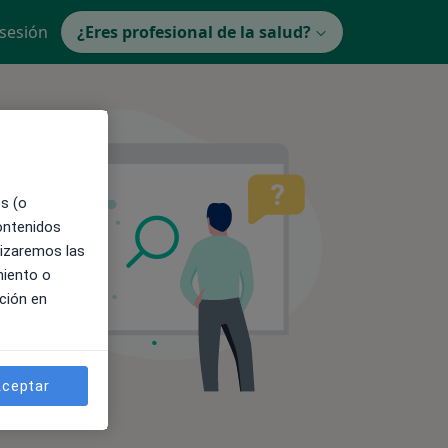
 sesión
¿Eres profesional de la salud?
es (o
contenidos
lizaremos las
miento o
ción en
ceptar