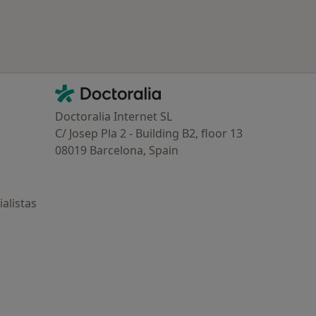
Contacto
Doctoralia - Página de inicio
Doctoralia Internet SL
C/ Josep Pla 2 - Building B2, floor 13
08019 Barcelona, Spain
alistas