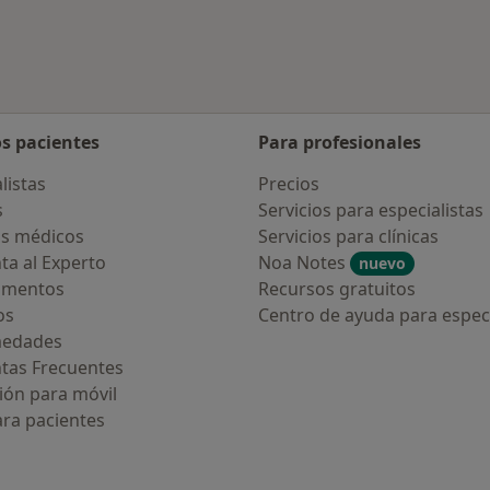
os pacientes
Para profesionales
listas
Precios
s
Servicios para especialistas
s médicos
Servicios para clínicas
ta al Experto
Noa Notes
nuevo
amentos
Recursos gratuitos
os
Centro de ayuda para especi
medades
tas Frecuentes
ión para móvil
ara pacientes