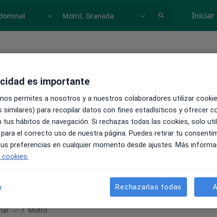
dad, enfermedad o nombre
p. ej. Madrid
Iniciar
acidad es importante
 Dolor abdominal en Motril,
 nos permites a nosotros y a nuestros colaboradores utilizar cooki
 similares) para recopilar datos con fines estadísiticos y ofrecer 
 tus hábitos de navegación. Si rechazas todas las cookies, solo uti
 para el correcto uso de nuestra página. Puedes retirar tu consenti
 tus preferencias en cualquier momento desde ajustes. Más informa
e cookies.
Rechazarlas todas
A
r
nal
Motril
Cambiar de ciudad