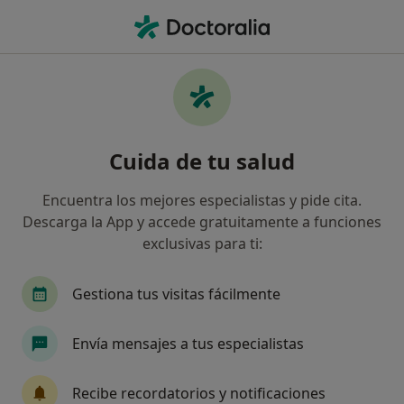
Men
Dolor Cervical • Plasencia, Cáceres
Filtros
• 1
Seguro
Mapa
Especialistas en Dolor cervical en Plasencia
Cuida de tu salud
Así organizamos los resultados
Encuentra los mejores especialistas y pide cita.
Descarga la App y accede gratuitamente a funciones
¿Qué especialidad estás buscando?
exclusivas para ti:
Fisioterapeuta
Analista clínico
Enfermer
Gestiona tus visitas fácilmente
Envía mensajes a tus especialistas
Recibe recordatorios y notificaciones