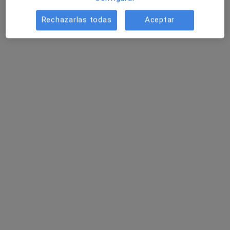
Rechazarlas todas
Aceptar
Raquel Villar Paniagua
·
Ver más
Fisioterapeuta
117 opiniones
Calle Sor Valentina Mirón, 2-4, Plasencia
•
Mapa
Clindex
Visita Fisioterapia
40 €
Este especialista no ofrece reserva de cita online en esta dirección.
Pedir una cita