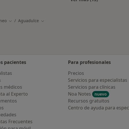
Más en esta catego
áneo
Aguadulce
Cambiar de ciudad
Cambiar de ciudad
os pacientes
Para profesionales
listas
Precios
s
Servicios para especialistas
s médicos
Servicios para clínicas
ta al Experto
Noa Notes
nuevo
amentos
Recursos gratuitos
os
Centro de ayuda para especi
medades
tas Frecuentes
ión para móvil