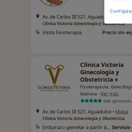
Configura
Av. de Carlos III 521, Aguadulce
•
Mapa
Clínica Victoria Ginecología y Obstetricia
Visita Fisioterapia
Precio sin es
Clínica Victoria
Ginecología y
Obstetricia
Fisioterapeuta, Ginecólog
·
Ver más
Matrona
648 opiniones
Av. de Carlos III 521, Aguadulce
•
Mapa
Clínica Victoria Ginecología y Obstetricia
Embarazo gemelar a partir de 12 semanas
Servicio