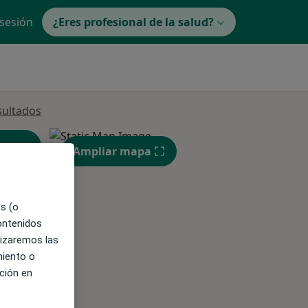
 sesión
¿Eres profesional de la salud?
sultados
Ampliar mapa
es (o
contenidos
ible
lizaremos las
miento o
ción en