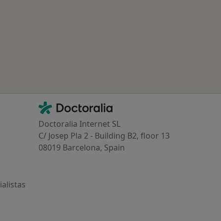
ría: Otras enfermedades en Aguadulce
Contacto
Doctoralia - Página de inicio
Doctoralia Internet SL
C/ Josep Pla 2 - Building B2, floor 13
08019 Barcelona, Spain
alistas