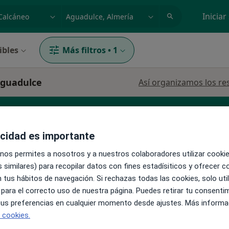
dad, enfermedad o nombre
p. ej. Madrid
Iniciar
ibles
Más filtros
•
1
Aguadulce
Así organizamos los re
acidad es importante
atrona
Especialista en Medicina Regenerativa
 nos permites a nosotros y a nuestros colaboradores utilizar cooki
 similares) para recopilar datos con fines estadísiticos y ofrecer 
La reserva de cita online no está dispon
 tus hábitos de navegación. Si rechazas todas las cookies, solo uti
 para el correcto uso de nuestra página. Puedes retirar tu consenti
Pedir una cita
 tus preferencias en cualquier momento desde ajustes. Más informa
e cookies.