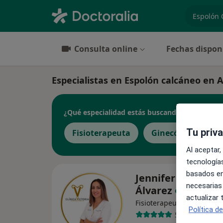
especiali
Consulta online
Fechas dispon
Especialistas en Espolón calcáneo en 
¿Qué especialidad estás buscando?
Tu priv
Fisioterapeuta
Ginecólogo
M
Al aceptar,
tecnologías
basados en
Jennifer González
necesarias
Álvarez
actualizar
·
Ver más
Fisioterapeuta
Política d
59 opiniones