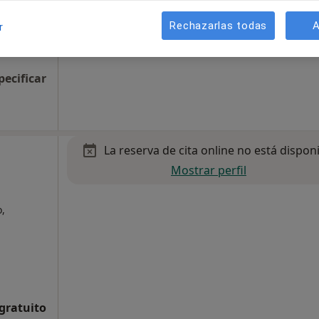
Rechazarlas todas
A
r
pecificar
La reserva de cita online no está dispon
Mostrar perfil
o,
 gratuito