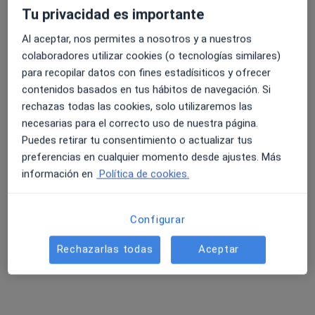
Tu privacidad es importante
Al aceptar, nos permites a nosotros y a nuestros
4.6 y 4.8 de valoración media en Google Play y Apple
Eva María Pérez Latorre
colaboradores utilizar cookies (o tecnologías similares)
Store
·
Ver más
Psicóloga
para recopilar datos con fines estadísiticos y ofrecer
17 opiniones
contenidos basados en tus hábitos de navegación. Si
rechazas todas las cookies, solo utilizaremos las
Calle Picasso 12, Úbeda
•
Mapa
necesarias para el correcto uso de nuestra página.
Centro Neureka
Puedes retirar tu consentimiento o actualizar tus
Primera visita Psicología
50 €
preferencias en cualquier momento desde ajustes. Más
Este especialista no ofrece reserva de cita online en esta dirección.
información en
Política de cookies.
Pedir una cita
Configurar
Rechazarlas todas
Aceptar