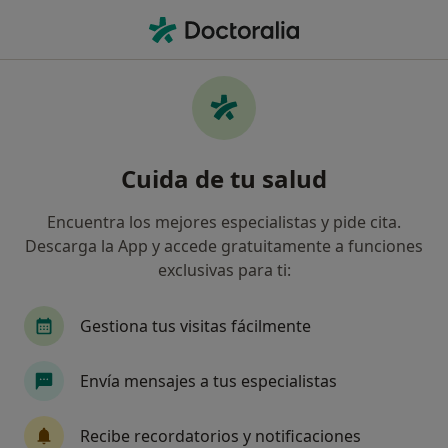
Men
Fobias • Vinarós, Castellón
Filtros
• 1
Mapa
Especialistas en Fobias en Vinarós
Cuida de tu salud
Así organizamos los resultados
Encuentra los mejores especialistas y pide cita.
Descarga la App y accede gratuitamente a funciones
¿Qué especialidad estás buscando?
exclusivas para ti:
Psicólogo
Psiquiatra
Dietista Nutricionis
Gestiona tus visitas fácilmente
Envía mensajes a tus especialistas
Recibe recordatorios y notificaciones