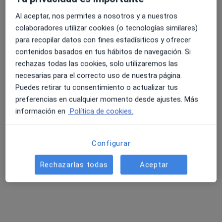
Al aceptar, nos permites a nosotros y a nuestros
colaboradores utilizar cookies (o tecnologías similares)
para recopilar datos con fines estadísiticos y ofrecer
contenidos basados en tus hábitos de navegación. Si
rechazas todas las cookies, solo utilizaremos las
Dr. Salvador Lopez Penalba
necesarias para el correcto uso de nuestra página.
Psiquiatra
Puedes retirar tu consentimiento o actualizar tus
4 opiniones
preferencias en cualquier momento desde ajustes. Más
información en
Política de cookies.
C Mare de Deu Del Pilar 34 (entresuelo), Vinarós
•
Mapa
Consultorio privado
Primera visita Psiquiatría
Precio sin especificar
Configurar
Este especialista no ofrece reserva de cita online en esta dirección.
Rechazarlas todas
Aceptar
Pedir una cita