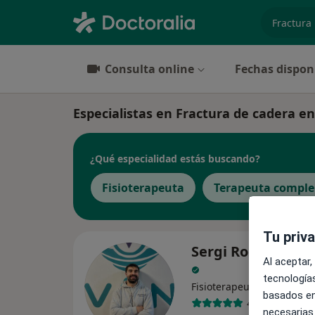
especiali
Consulta online
Fechas dispon
Especialistas en Fractura de cadera en
¿Qué especialidad estás buscando?
Fisioterapeuta
Terapeuta compl
Tu priv
Sergi Rodríguez L
Al aceptar,
tecnologías
·
Ver más
Fisioterapeuta
basados en
40 opiniones
necesarias