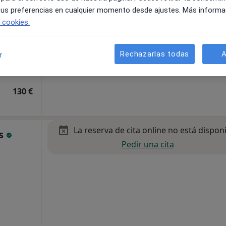
 tus preferencias en cualquier momento desde ajustes. Más informa
e cookies.
Rechazarlas todas
A
r
pa
130 €
La reserva de cita online no está dispon
is
Pedir una cita