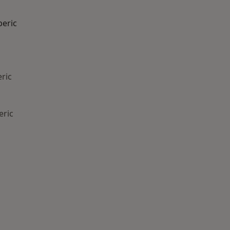
beric
ric
eric
ría: Otras enfermedades en Alberic