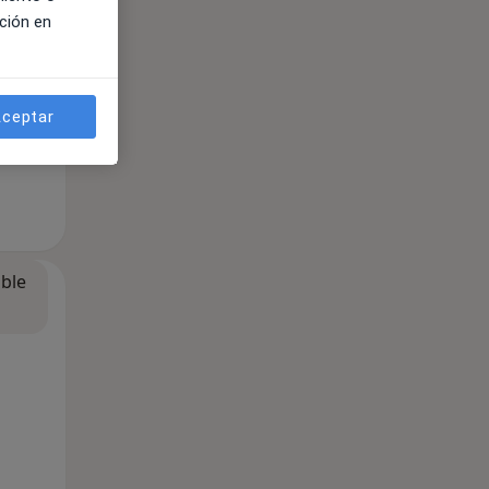
ción en
ceptar
ible