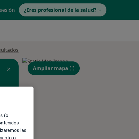
 sesión
¿Eres profesional de la salud?
sultados
Ampliar mapa
ible
es (o
contenidos
lizaremos las
miento o