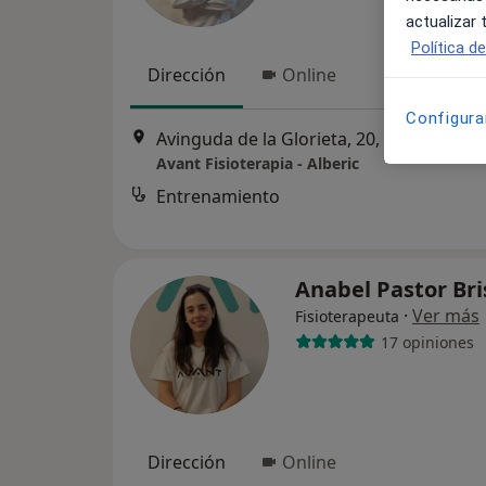
actualizar
Política d
Dirección
Online
Configura
Avinguda de la Glorieta, 20, Alberic
•
Ma
Avant Fisioterapia - Alberic
Entrenamiento
Anabel Pastor Br
·
Ver más
Fisioterapeuta
17 opiniones
Dirección
Online