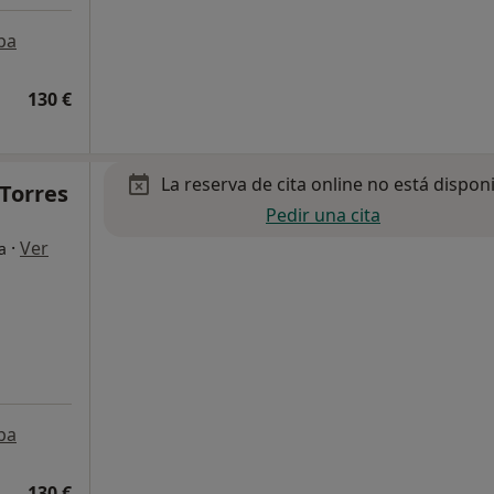
pa
130 €
La reserva de cita online no está dispon
Torres
Pedir una cita
·
Ver
a
pa
130 €