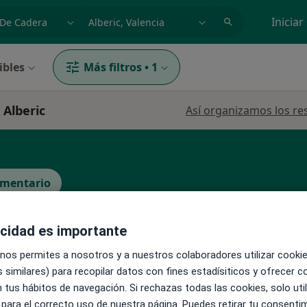
dad, enfermedad o nombre
p. ej. Madrid
Iniciar
ibles
Más filtros
•
1
 Alberic
Así organizamos los re
ementario
acidad es importante
La reserva de cita online no está dispon
lorens
 nos permites a nosotros y a nuestros colaboradores utilizar cooki
Pedir una cita
 similares) para recopilar datos con fines estadísiticos y ofrecer 
 tus hábitos de navegación. Si rechazas todas las cookies, solo uti
 para el correcto uso de nuestra página. Puedes retirar tu consenti