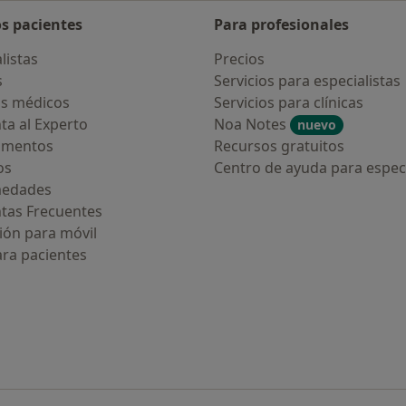
os pacientes
Para profesionales
listas
Precios
s
Servicios para especialistas
s médicos
Servicios para clínicas
ta al Experto
Noa Notes
nuevo
amentos
Recursos gratuitos
os
Centro de ayuda para especi
medades
tas Frecuentes
ión para móvil
ara pacientes