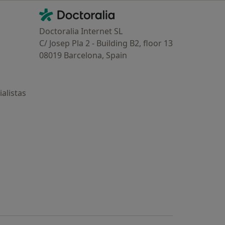
Contacto
Doctoralia - Página de inicio
Doctoralia Internet SL
C/ Josep Pla 2 - Building B2, floor 13
08019 Barcelona, Spain
alistas