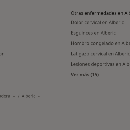
Otras enfermedades en Al
Dolor cervical en Alberic
Esguinces en Alberic
Hombro congelado en Albe
lon
Latigazo cervical en Alberic
Lesiones deportivas en Alb
Ver más (15)
canas a Alberic
Más en esta catego
adera
Alberic
Cambiar de ciudad
Cambiar de ciudad