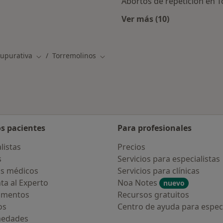
Abortos de repetición en 
Ver más (10)
Más en esta catego
Supurativa
Torremolinos
Cambiar de ciudad
Cambiar de ciudad
os pacientes
Para profesionales
listas
Precios
s
Servicios para especialistas
s médicos
Servicios para clínicas
ta al Experto
Noa Notes
nuevo
amentos
Recursos gratuitos
os
Centro de ayuda para especi
medades