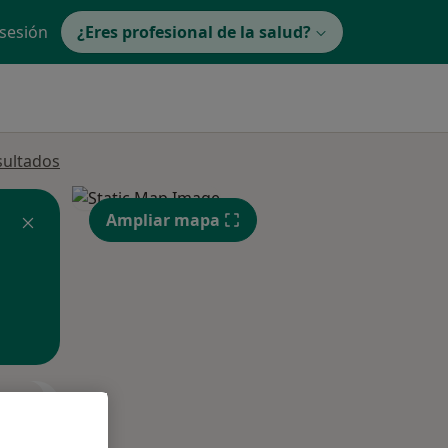
 sesión
¿Eres profesional de la salud?
sultados
Ampliar mapa
ible