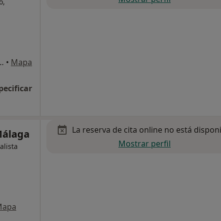
o,
neo, 10, Alhaurin de la Torre
•
Mapa
pecificar
La reserva de cita online no está dispon
Málaga
Mostrar perfil
alista
Mapa