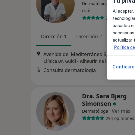
Tu priv
Dermatóloga, Médica esté
más
Al aceptar,
22 opiniones
tecnologías
basados en
necesarias
Dirección 1
Dirección 2
actualizar
Política d
Avenida del Mediterráneo 9, Alhau
Clínica Dr. Guidi - Alhaurin de la Torre
Configura
Consulta dermatología
Dra. Sara Bjerg
Simonsen
·
Ver más
Dermatóloga
294 opiniones