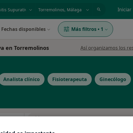
dad, enfermedad o nombre
p. ej. Madrid
Iniciar
Fechas disponibles
Más filtros
•
1
iva en Torremolinos
Así organizamos los re
Analista clínico
Fisioterapeuta
Ginecólogo
La reserva de cita online no está dispon
Hajnal
Pedir una cita