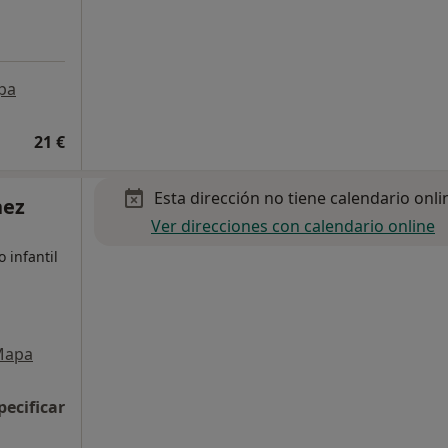
pa
21 €
Esta dirección no tiene calendario onli
hez
Ver direcciones con calendario online
 infantil
Mapa
pecificar