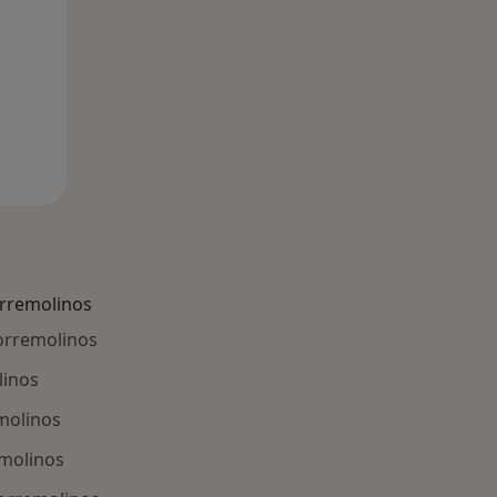
rremolinos
Torremolinos
linos
emolinos
emolinos