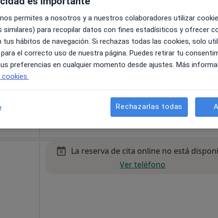
acidad es importante
·
Ver
tica
 nos permites a nosotros y a nuestros colaboradores utilizar cooki
 similares) para recopilar datos con fines estadísiticos y ofrecer 
 tus hábitos de navegación. Si rechazas todas las cookies, solo uti
 para el correcto uso de nuestra página. Puedes retirar tu consenti
 tus preferencias en cualquier momento desde ajustes. Más informa
e cookies.
rin de la Torre
•
Mapa
Rechazarlas todas
A
r
110 €
La reserva de cita online no está dispon
Ver teléfono