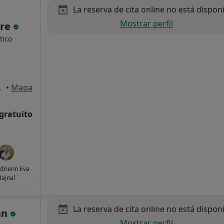
La reserva de cita online no está dispon
Mostrar perfil
rre
tico
rin de la Torre
•
Mapa
 gratuito
drienn Eva
ajnal
La reserva de cita online no está dispon
uan
Mostrar perfil