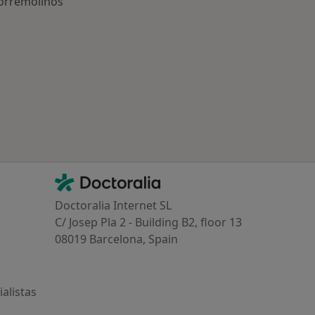
Torremolinos
ría: Otras enfermedades en Torremolinos
Contacto
Doctoralia - Página de inicio
Doctoralia Internet SL
C/ Josep Pla 2 - Building B2, floor 13
08019 Barcelona, Spain
alistas