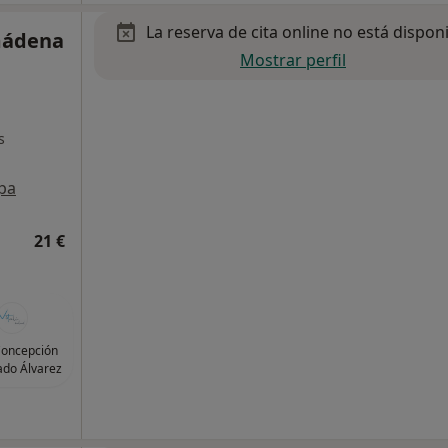
La reserva de cita online no está dispon
mádena
Mostrar perfil
s
pa
21 €
Concepción
ado Álvarez