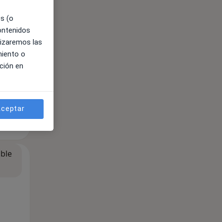
es (o
contenidos
lizaremos las
miento o
ción en
ceptar
ible