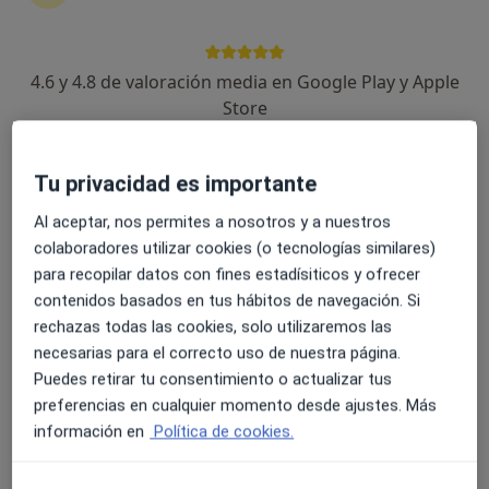
4.6 y 4.8 de valoración media en Google Play y Apple
Dra. Marina Gras
Store
·
Ver más
Médica de familia
9 opiniones
Tu privacidad es importante
Especializada en patología digestiva
Al aceptar, nos permites a nosotros y a nuestros
SIBO, intolerancias, RGE, intestino irritable...
colaboradores utilizar cookies (o tecnologías similares)
Trato humano, dedicación y personalización
para recopilar datos con fines estadísiticos y ofrecer
contenidos basados en tus hábitos de navegación. Si
Dirección
Online
rechazas todas las cookies, solo utilizaremos las
necesarias para el correcto uso de nuestra página.
Avenida los Argonautas, 18, Benalmádena
•
Mapa
Puedes retirar tu consentimiento o actualizar tus
Hospital Internacional Vithas Xanit
preferencias en cualquier momento desde ajustes. Más
información en
Política de cookies.
Consulta de revisión
40 €
Este especialista no ofrece reserva de cita online en esta dirección.