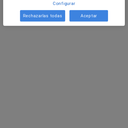
Configurar
Pedir una cita
Rechazarlas todas
Aceptar
Dr. Francisco Moya Donoso
·
Ver más
Cirujano general
3 opiniones
Avenida de los Argonautas s/n, Benalmádena
•
Mapa
Hospital Vithas Xanit Internacional
Visita Cirugía General y Ap. Digestivo
Precio sin especificar
Este especialista no ofrece reserva de cita online en esta dirección.