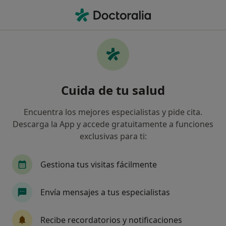
Men
Incontinencia Fecal • Benalmádena, Málaga
Filtros
• 1
Seguro
Mapa
Especialistas en Incontinencia fecal en
Cuida de tu salud
Benalmádena
Así organizamos los resultados
Encuentra los mejores especialistas y pide cita.
Descarga la App y accede gratuitamente a funciones
exclusivas para ti:
¿Qué especialidad estás buscando?
Cirujano general
Médico de familia
Alerg
Gestiona tus visitas fácilmente
Envía mensajes a tus especialistas
Recibe recordatorios y notificaciones