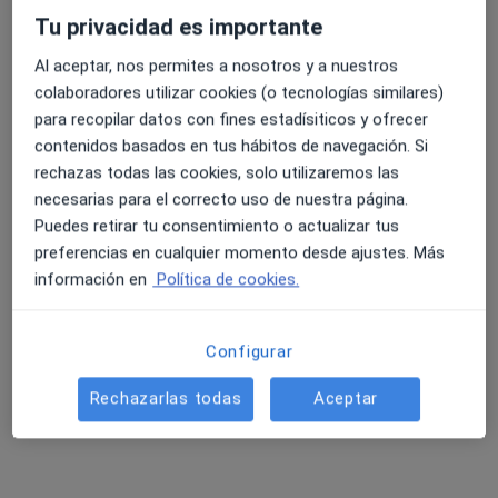
Tu privacidad es importante
Al aceptar, nos permites a nosotros y a nuestros
colaboradores utilizar cookies (o tecnologías similares)
para recopilar datos con fines estadísiticos y ofrecer
contenidos basados en tus hábitos de navegación. Si
rechazas todas las cookies, solo utilizaremos las
Olalla Hilbrecht
necesarias para el correcto uso de nuestra página.
·
Ver más
Psicólogo
Puedes retirar tu consentimiento o actualizar tus
8 opiniones
preferencias en cualquier momento desde ajustes. Más
información en
Política de cookies.
Dirección
Online
Configurar
Calle Nueva 12, Motril
•
Mapa
Consulta privada
Rechazarlas todas
Aceptar
Primera visita Psicología
60 €
Este especialista no ofrece reserva de cita online en esta dirección.