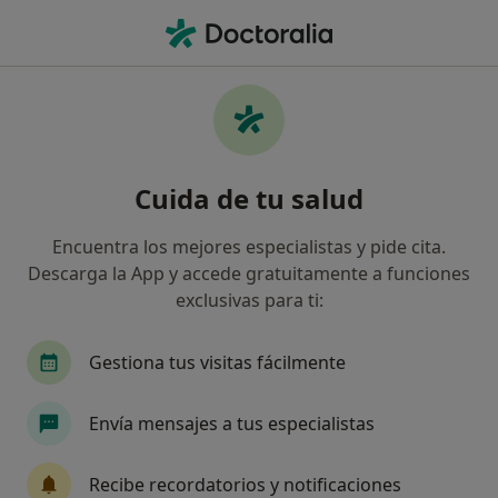
Men
Insomnio • Motril, Granada
Filtros
• 1
Seguro
Mapa
Especialistas en Insomnio en Motril
Cuida de tu salud
Así organizamos los resultados
Encuentra los mejores especialistas y pide cita.
Descarga la App y accede gratuitamente a funciones
¿Qué especialidad estás buscando?
exclusivas para ti:
Psicólogo
Psicólogo infantil
Psiquiatra
Gestiona tus visitas fácilmente
Envía mensajes a tus especialistas
Recibe recordatorios y notificaciones