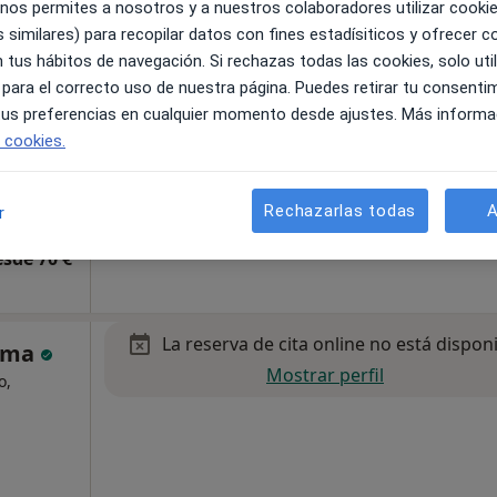
 nos permites a nosotros y a nuestros colaboradores utilizar cooki
 similares) para recopilar datos con fines estadísiticos y ofrecer 
 tus hábitos de navegación. Si rechazas todas las cookies, solo uti
 para el correcto uso de nuestra página. Puedes retirar tu consenti
 tus preferencias en cualquier momento desde ajustes. Más informa
1
Online 2
e cookies.
pa
Rechazarlas todas
A
r
esde 70 €
La reserva de cita online no está dispon
Pama
Mostrar perfil
o,