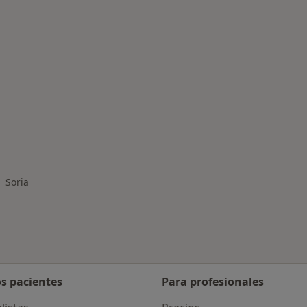
rmedades en Soria
Soria
biar de ciudad
os pacientes
Para profesionales