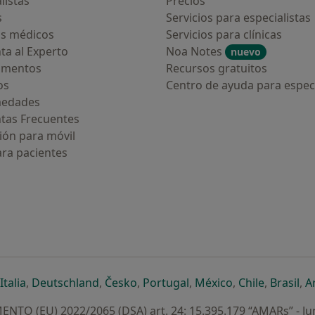
listas
Precios
s
Servicios para especialistas
s médicos
Servicios para clínicas
ta al Experto
Noa Notes
nuevo
amentos
Recursos gratuitos
os
Centro de ayuda para especi
medades
tas Frecuentes
ión para móvil
ara pacientes
ueva pestaña
en una nueva pestaña
e abre en una nueva pestaña
se abre en una nueva pestaña
se abre en una nueva pestaña
se abre en una nueva pestaña
se abre en una nueva p
se abre en una
se abre e
se
Italia
,
Deutschland
,
Česko
,
Portugal
,
México
,
Chile
,
Brasil
,
A
NTO (EU) 2022/2065 (DSA) art. 24: 15.395.179 “AMARs” - Ju