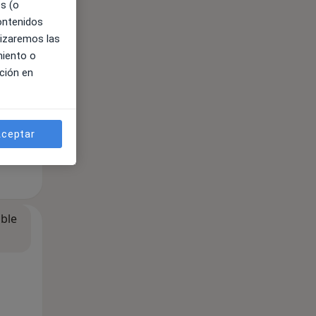
es (o
contenidos
lizaremos las
miento o
ción en
ceptar
ible