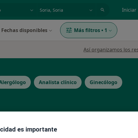
dad, enfermedad o nombre
p. ej. Madrid
Iniciar
Fechas disponibles
Más filtros
•
1
Así organizamos los re
Alergólogo
Analista clínico
Ginecólogo
La reserva de cita online no está dispon
lazar
acidad es importante
Pedir una cita