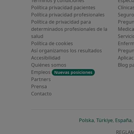
Términos y condiciones
Especia
Política privacidad pacientes
Clínica
Política privacidad profesionales
Seguro
Política de privacidad para
Pregun
determinados profesionales de la
Medic
salud
Servici
Política de cookies
Enfer
Así organizamos los resultados
Pregun
Accesibilidad
Aplicac
Quiénes somos
Blog p
Empleos
Nuevas posiciones
Partners
Prensa
Contacto
se abre en una n
se abre 
s
Polska
,
Türkiye
,
España
,
REGLAME