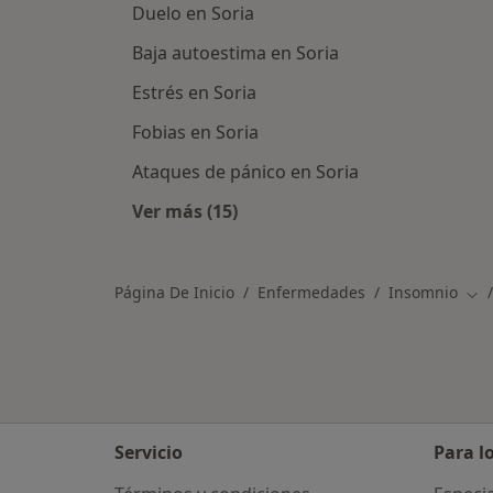
Duelo en Soria
Baja autoestima en Soria
Estrés en Soria
Fobias en Soria
Ataques de pánico en Soria
Ver más (15)
Más en esta categoría: Otras enfe
Página De Inicio
Enfermedades
Insomnio
Cam
Servicio
Para l