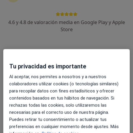
4.6 y 4.8 de valoración media en Google Play y Apple
David Blach Menéndez
Store
·
Ver más
Fisioterapeuta
335 opiniones
Dirección
Online
Tu privacidad es importante
Rua Uruguai s/n, Baiona
•
Mapa
Al aceptar, nos permites a nosotros y a nuestros
Benestar S.L
colaboradores utilizar cookies (o tecnologías similares)
para recopilar datos con fines estadísiticos y ofrecer
Visita Fisioterapia
50 €
contenidos basados en tus hábitos de navegación. Si
Este especialista no ofrece reserva de cita online en esta dirección.
rechazas todas las cookies, solo utilizaremos las
necesarias para el correcto uso de nuestra página.
Pedir una cita
Puedes retirar tu consentimiento o actualizar tus
preferencias en cualquier momento desde ajustes. Más