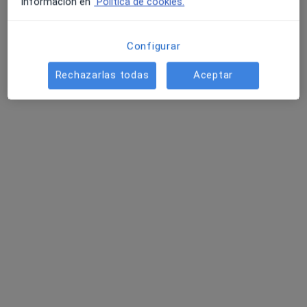
información en
Política de cookies.
Configurar
Rechazarlas todas
Aceptar
Benestar S.L
Fisioterapeuta, Médico rehabilitador, Radiólogo
718 opiniones
Rua Uruguai s/n, Baiona
•
Mapa
Benestar S.L
Visita Fisioterapia
50 €
Mostrar más servicios
Jesus Fernández
David Blach
Gómez
Menéndez