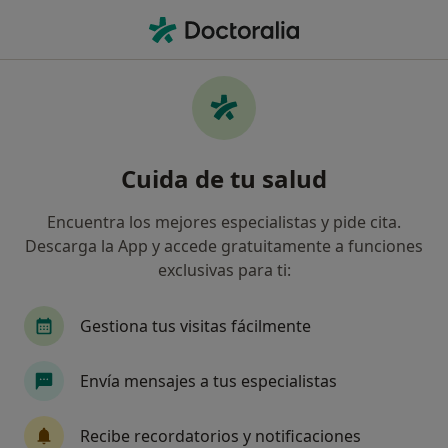
Men
Lesiones Deportivas • Baiona, Pontevedra
Filtros
• 1
Seguro
Mapa
Especialistas en Lesiones deportivas en
Cuida de tu salud
Baiona
Así organizamos los resultados
Encuentra los mejores especialistas y pide cita.
Descarga la App y accede gratuitamente a funciones
exclusivas para ti:
¿Qué especialidad estás buscando?
Fisioterapeuta
Osteópata
Radiólogo
Gestiona tus visitas fácilmente
Envía mensajes a tus especialistas
Recibe recordatorios y notificaciones