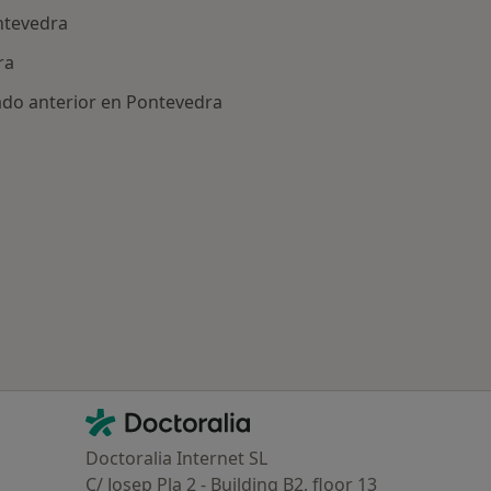
ntevedra
ra
ado anterior en Pontevedra
ía: Otras enfermedades en Pontevedra
Contacto
Doctoralia - Página de inicio
Doctoralia Internet SL
C/ Josep Pla 2 - Building B2, floor 13