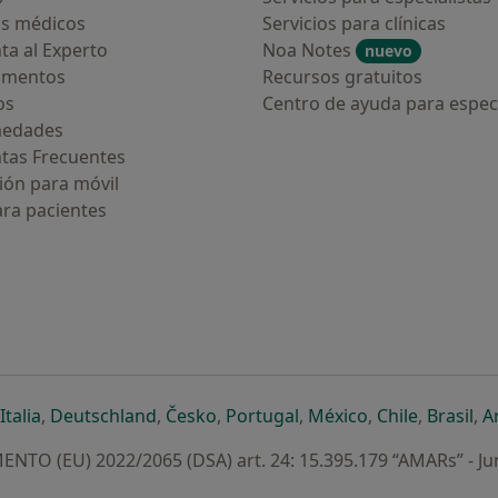
s médicos
Servicios para clínicas
ta al Experto
Noa Notes
nuevo
amentos
Recursos gratuitos
os
Centro de ayuda para especi
medades
tas Frecuentes
ión para móvil
ara pacientes
ueva pestaña
en una nueva pestaña
e abre en una nueva pestaña
se abre en una nueva pestaña
se abre en una nueva pestaña
se abre en una nueva pestaña
se abre en una nueva p
se abre en una
se abre e
se
Italia
,
Deutschland
,
Česko
,
Portugal
,
México
,
Chile
,
Brasil
,
A
NTO (EU) 2022/2065 (DSA) art. 24: 15.395.179 “AMARs” - Ju