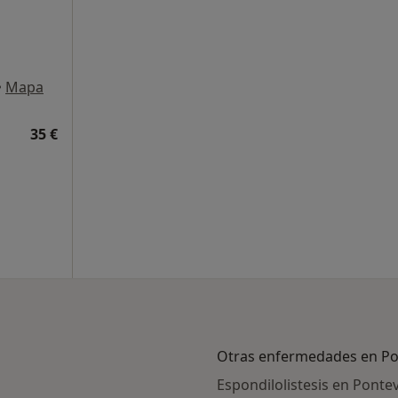
•
Mapa
35 €
Otras enfermedades en P
Espondilolistesis en Ponte