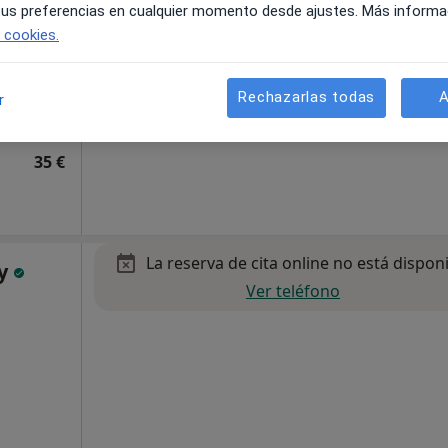
 tus preferencias en cualquier momento desde ajustes. Más informa
e cookies.
Rechazarlas todas
A
r
•
Mapa
35 €
La reserva de cita online no está dispon
ey
Ver teléfono