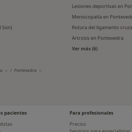
Lesiones deportivas en Po
Meniscopatía en Ponteved
l Son)
Rotura del ligamento cruz
Artrosis en Pontevedra
Ver más (6)
Más en esta categor
ia
Pontevedra
Cambiar de ciudad
Cambiar de ciudad
os pacientes
Para profesionales
listas
Precios
s
Servicios para especialistas