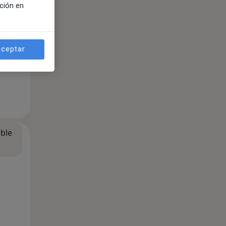
ción en
ceptar
ible