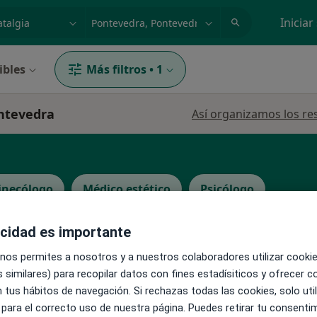
dad, enfermedad o nombre
p. ej. Madrid
Iniciar
ibles
Más filtros
•
1
ontevedra
Así organizamos los re
inecólogo
Médico estético
Psicólogo
acidad es importante
 nos permites a nosotros y a nuestros colaboradores utilizar cooki
 similares) para recopilar datos con fines estadísiticos y ofrecer 
La reserva de cita online no está dispon
 tus hábitos de navegación. Si rechazas todas las cookies, solo uti
Pedir una cita
 para el correcto uso de nuestra página. Puedes retirar tu consenti