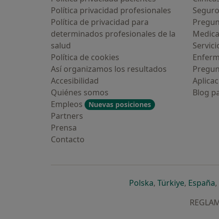
Política privacidad profesionales
Seguro
Política de privacidad para
Pregun
determinados profesionales de la
Medic
salud
Servici
Política de cookies
Enfer
Así organizamos los resultados
Pregun
Accesibilidad
Aplicac
Quiénes somos
Blog p
Empleos
Nuevas posiciones
Partners
Prensa
Contacto
se abre en una n
se abre 
s
Polska
,
Türkiye
,
España
,
REGLAME