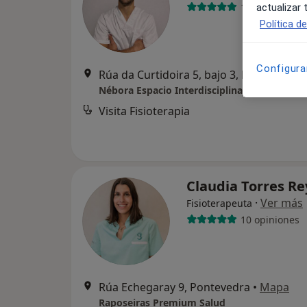
13 opiniones
actualizar
Política d
Configura
Rúa da Curtidoira 5, bajo 3, Pontevedra
Nébora Espacio Interdisciplinar
Visita Fisioterapia
Claudia Torres R
·
Ver más
Fisioterapeuta
10 opiniones
Rúa Echegaray 9, Pontevedra
•
Mapa
Raposeiras Premium Salud