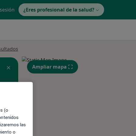
 sesión
¿Eres profesional de la salud?
sultados
Ampliar mapa
es (o
contenidos
ible
lizaremos las
miento o