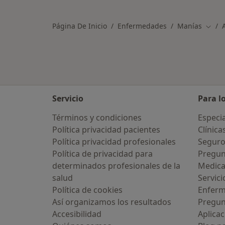
Más en esta categoría: Ciudades c
Página De Inicio
Enfermedades
Manías
Cambi
Servicio
Para l
Términos y condiciones
Especia
Política privacidad pacientes
Clínica
Política privacidad profesionales
Seguro
Política de privacidad para
Pregun
determinados profesionales de la
Medic
salud
Servici
a vez has usado una app o
Política de cookies
Enfer
t de IA para hablar sobre un
mocional o psicológico?
Así organizamos los resultados
Pregun
Accesibilidad
Aplicac
varias veces