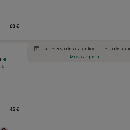
60 €
La reserva de cita online no está dispon
Mostrar perfil
ía
il,
45 €