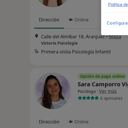
Política d
Dirección
Online
Configura
Calle del Almíbar 18, Aranjuez
•
Mapa
Victoria Psicología
Primera visita Psicología Infantil
Opción de pago online
Sara Camporro Vi
·
Ver más
Psicóloga
6 opiniones
Dirección
Online