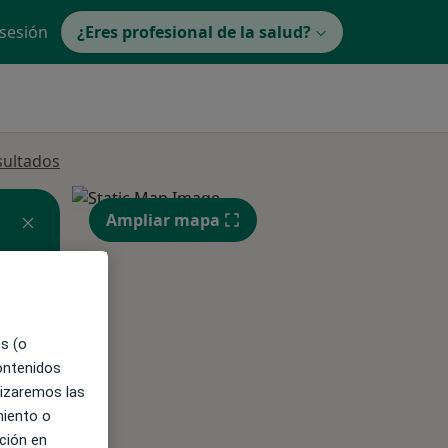
 sesión
¿Eres profesional de la salud?
sultados
Ampliar mapa
es (o
ible
contenidos
lizaremos las
miento o
ción en