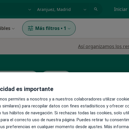
dad, enfermedad o nombre
p. ej. Madrid
Iniciar
ibles
Más filtros
•
1
Así organizamos los re
Psicopedagogo
Sexólogo
acidad es importante
 nos permites a nosotros y a nuestros colaboradores utilizar cooki
La reserva de cita online no está dispon
 similares) para recopilar datos con fines estadísiticos y ofrecer 
Pedir una cita
tiago
 tus hábitos de navegación. Si rechazas todas las cookies, solo uti
 para el correcto uso de nuestra página. Puedes retirar tu consenti
 tus preferencias en cualquier momento desde ajustes. Más informa