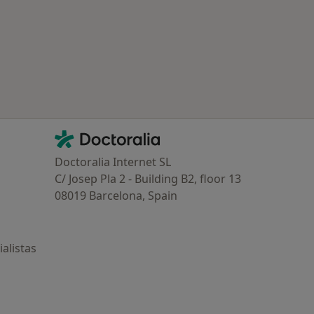
ría: Otras enfermedades en Aranjuez
Contacto
Doctoralia - Página de inicio
Doctoralia Internet SL
C/ Josep Pla 2 - Building B2, floor 13
08019 Barcelona, Spain
alistas