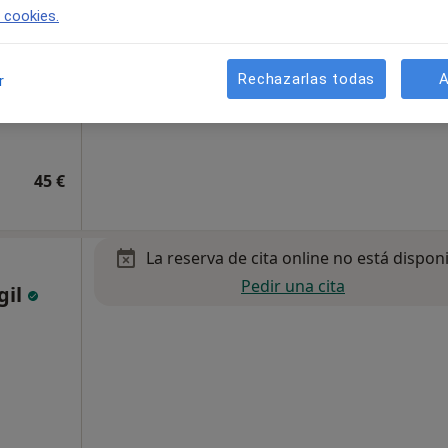
e cookies.
Rechazarlas todas
A
r
45 €
La reserva de cita online no está dispon
Pedir una cita
gil