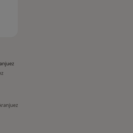
anjuez
ez
Aranjuez