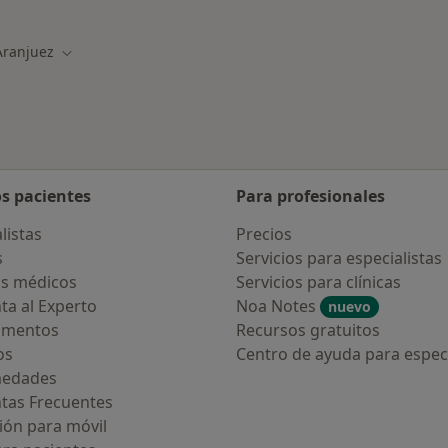
ercanas a Aranjuez
Más en esta catego
Aranjuez
ar de ciudad
Cambiar de ciudad
os pacientes
Para profesionales
listas
Precios
s
Servicios para especialistas
s médicos
Servicios para clínicas
ta al Experto
Noa Notes
nuevo
amentos
Recursos gratuitos
os
Centro de ayuda para especi
medades
tas Frecuentes
ión para móvil