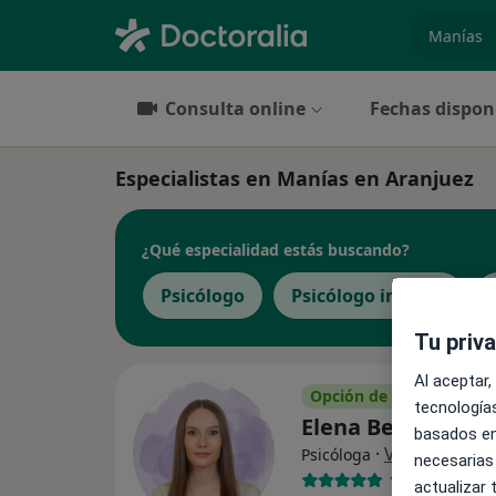
especiali
Consulta online
Fechas dispon
Especialistas en Manías en Aranjuez
¿Qué especialidad estás buscando?
Psicólogo
Psicólogo infantil
Tu priv
Al aceptar,
Opción de pago online
tecnologías
Elena Beixer San
basados en
·
Ver más
Psicóloga
necesarias
16 opiniones
actualizar