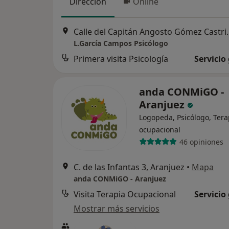
Dirección
Online
Calle del Capitán Ang
L.García Campos Psicólogo
Primera visita Psicología
Servicio
anda CONMiGO -
Aranjuez
Logopeda, Psicólogo, Ter
ocupacional
46 opiniones
C. de las Infantas 3, Aranjuez
•
Mapa
anda CONMiGO - Aranjuez
Visita Terapia Ocupacional
Servicio
Mostrar más servicios