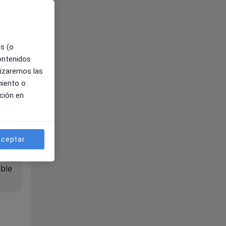
es (o
contenidos
lizaremos las
miento o
ción en
ceptar
ible