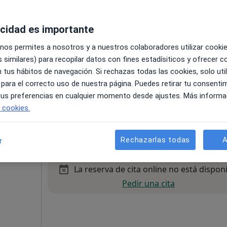
Pedir una cita
aldos
acidad es importante
 nos permites a nosotros y a nuestros colaboradores utilizar cooki
 similares) para recopilar datos con fines estadísiticos y ofrecer 
 tus hábitos de navegación. Si rechazas todas las cookies, solo uti
 para el correcto uso de nuestra página. Puedes retirar tu consenti
 tus preferencias en cualquier momento desde ajustes. Más informa
e cookies.
100 €
Rechazarlas todas
A
r
La reserva de cita online no está dispon
Pedir una cita