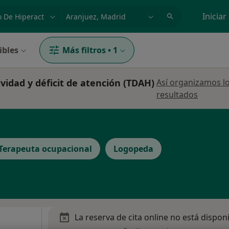
dad, enfermedad o nombre
p. ej. Madrid
Iniciar
ibles
Más filtros
•
1
ividad y déficit de atención (TDAH)
Así organizamos l
resultados
Terapeuta ocupacional
Logopeda
La reserva de cita online no está dispon