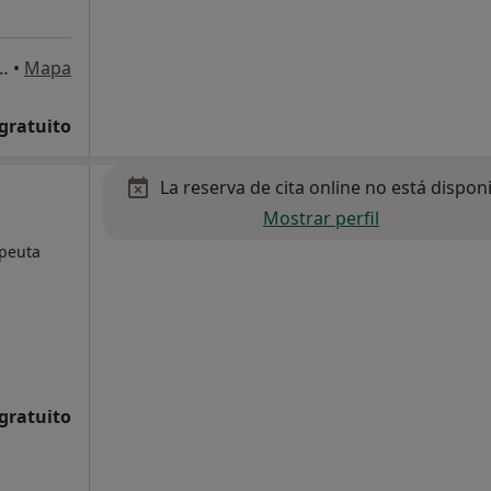
osto Gómez Castrillón 122, Aranjuez
•
Mapa
 gratuito
La reserva de cita online no está dispon
Mostrar perfil
apeuta
 gratuito