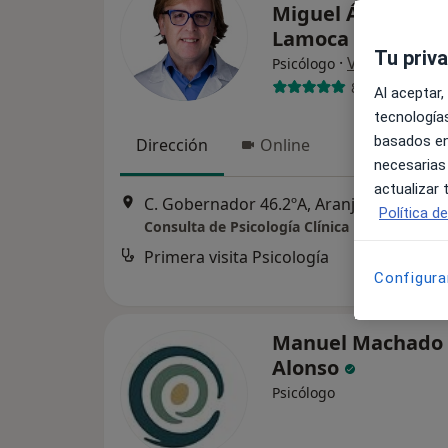
Miguel Ángel Riz
Lamoca
Tu priv
·
Ver más
Psicólogo
89 opiniones
Al aceptar,
tecnologías
basados en
Dirección
Online
necesarias
actualizar
C. Gobernador 46.2ºA, Aranjuez
•
Mapa
Política d
Consulta de Psicología Clínica Rizaldos
Primera visita Psicología
Configura
Manuel Machado
Alonso
Psicólogo