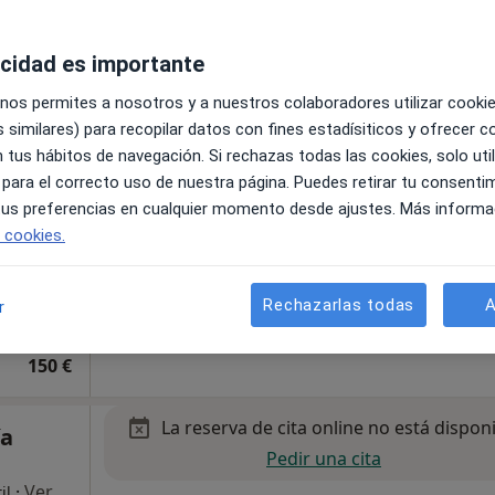
acidad es importante
 nos permites a nosotros y a nuestros colaboradores utilizar cooki
 similares) para recopilar datos con fines estadísiticos y ofrecer 
, trauma
 tus hábitos de navegación. Si rechazas todas las cookies, solo uti
a
 para el correcto uso de nuestra página. Puedes retirar tu consenti
 tus preferencias en cualquier momento desde ajustes. Más informa
e cookies.
Rechazarlas todas
A
r
150 €
La reserva de cita online no está dispon
ía
Pedir una cita
·
Ver
il