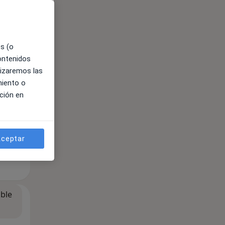
es (o
contenidos
lizaremos las
miento o
ción en
ceptar
ible