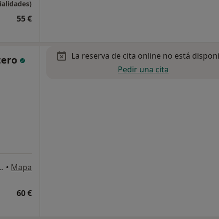
ialidades)
55 €
La reserva de cita online no está dispon
tero
Pedir una cita
américa 38, Valdemoro
•
Mapa
60 €