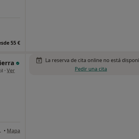
esde 55 €
La reserva de cita online no está dispon
ierra
Pedir una cita
·
Ver
il
an Martin de la Vega
•
Mapa