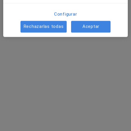
Configurar
Rechazarlas todas
Aceptar
Eva Fazanes Heredia
·
Ver más
Terapeuta complementaria
56 opiniones
Dirección
Online
Rúa Peregrina 25, Pontevedra
•
Mapa
Agora Salud
Consulta online
35 €
Este especialista no ofrece reserva de cita online en esta dirección.
Pedir una cita