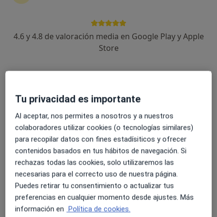
4.6 y 4.8 de valoración media en Google Play y Apple
José Adrián Pérez González
Store
·
Ver más
Psicólogo, Sexólogo
83 opiniones
Dirección
Online
Tu privacidad es importante
Rúa Santa Clara, no39, Pontevedra
•
Mapa
Al aceptar, nos permites a nosotros y a nuestros
Rubik Salud Pontevedra
colaboradores utilizar cookies (o tecnologías similares)
Consulta online
65 €
para recopilar datos con fines estadísiticos y ofrecer
contenidos basados en tus hábitos de navegación. Si
Este especialista no ofrece reserva de cita online en esta dirección.
rechazas todas las cookies, solo utilizaremos las
necesarias para el correcto uso de nuestra página.
Pedir una cita
Puedes retirar tu consentimiento o actualizar tus
preferencias en cualquier momento desde ajustes. Más
información en
Política de cookies.