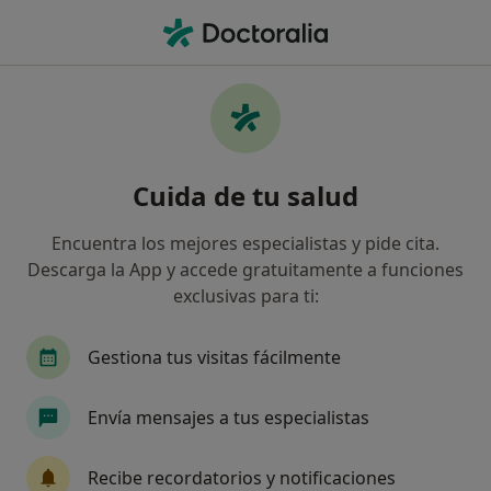
Men
Migraña • Pontevedra, Pontevedra
Filtros
• 1
Mapa
Especialistas en Migraña en Pontevedra
Cuida de tu salud
Así organizamos los resultados
Encuentra los mejores especialistas y pide cita.
Descarga la App y accede gratuitamente a funciones
¿Qué especialidad estás buscando?
exclusivas para ti:
Psicólogo
Logopeda
Psicólogo infantil
Gestiona tus visitas fácilmente
Envía mensajes a tus especialistas
Recibe recordatorios y notificaciones