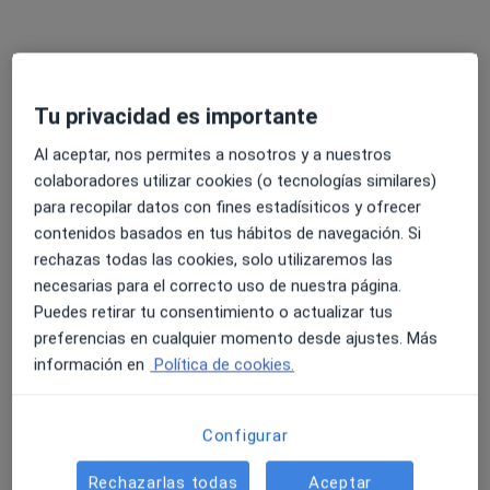
Tu privacidad es importante
Al aceptar, nos permites a nosotros y a nuestros
Dra. María Barragáns
colaboradores utilizar cookies (o tecnologías similares)
para recopilar datos con fines estadísiticos y ofrecer
·
Ver más
Endocrina
contenidos basados en tus hábitos de navegación. Si
91 opiniones
rechazas todas las cookies, solo utilizaremos las
necesarias para el correcto uso de nuestra página.
Dirección
Online
Puedes retirar tu consentimiento o actualizar tus
preferencias en cualquier momento desde ajustes. Más
Praza Veiga da Eira 4,
•
Mapa
información en
Política de cookies.
PONTEVEDRA SUTURO
Consulta online
desde 100 €
Configurar
Este especialista no ofrece reserva de cita online en esta dirección.
Rechazarlas todas
Aceptar