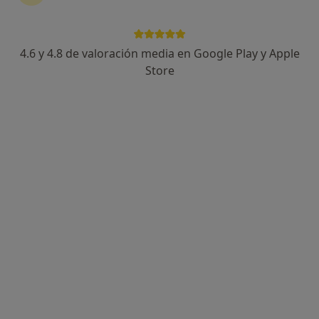
4.6 y 4.8 de valoración media en Google Play y Apple
Dra. Isabel Alonso Troncoso
Store
·
Ver más
Endocrina, Dietista nutricionista
845 opiniones
Dirección
Online
Plaza Barcelos 24-25 (1º), Pontevedra
•
Mapa
Centro Médico Climenova
Primera visita Endocrinología
Precio sin especificar
Este especialista no ofrece reserva de cita online en esta dirección.
Pedir una cita