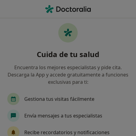
Men
Hipercolesterolemia • Pontevedra, Pontevedra
Filtros
• 1
Seguro
Mapa
Especialistas en Hipercolesterolemia en
Cuida de tu salud
Pontevedra
Así organizamos los resultados
Encuentra los mejores especialistas y pide cita.
Descarga la App y accede gratuitamente a funciones
exclusivas para ti:
¿Qué especialidad estás buscando?
Dietista Nutricionista
Endocrino
Cardiól
Gestiona tus visitas fácilmente
Envía mensajes a tus especialistas
Recibe recordatorios y notificaciones