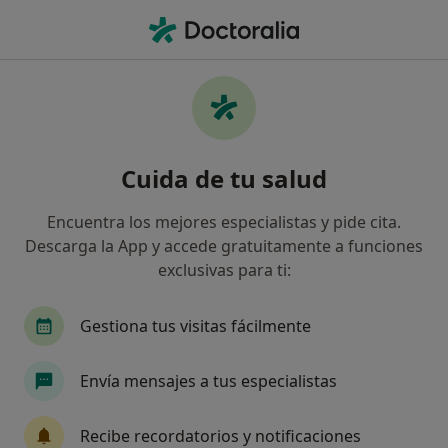
Men
Neuroma De Morton • Mislata, Valencia
Filtros
• 1
Seguro
Mapa
Especialistas en Neuroma de Morton en
Cuida de tu salud
Mislata
Así organizamos los resultados
Encuentra los mejores especialistas y pide cita.
Descarga la App y accede gratuitamente a funciones
exclusivas para ti:
¿Qué especialidad estás buscando?
Podólogo
Podólogo Infantil
Gestiona tus visitas fácilmente
Envía mensajes a tus especialistas
Recibe recordatorios y notificaciones