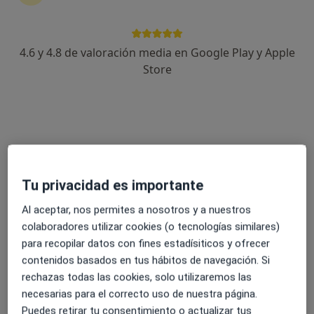
4.6 y 4.8 de valoración media en Google Play y Apple
Alba Vázquez Nuño
Store
·
Ver más
Podóloga
559 opiniones
Carrer del Cardenal Benlloch 38, Mislata
•
Mapa
Clínica Podoalegre Mislata
Primera visita Podología
20 €
Tu privacidad es importante
Este especialista no ofrece reserva de cita online en esta dirección.
Al aceptar, nos permites a nosotros y a nuestros
Pedir una cita
colaboradores utilizar cookies (o tecnologías similares)
para recopilar datos con fines estadísiticos y ofrecer
contenidos basados en tus hábitos de navegación. Si
rechazas todas las cookies, solo utilizaremos las
necesarias para el correcto uso de nuestra página.
Puedes retirar tu consentimiento o actualizar tus