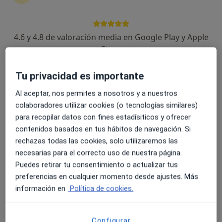
4.6 y 4.8 de valoración media en Google Play y Apple
Store
Opción de pago online
Agustin Gallardo
Tu privacidad es importante
·
Ver más
Psicólogo
15 opiniones
Al aceptar, nos permites a nosotros y a nuestros
colaboradores utilizar cookies (o tecnologías similares)
Dirección
Online
para recopilar datos con fines estadísiticos y ofrecer
contenidos basados en tus hábitos de navegación. Si
Calle Juan Gray, S/N, Aguilas
•
Mapa
rechazas todas las cookies, solo utilizaremos las
Psicólogos Águilas
necesarias para el correcto uso de nuestra página.
Puedes retirar tu consentimiento o actualizar tus
Primera visita Psicología
desde 60 €
preferencias en cualquier momento desde ajustes. Más
Este especialista no ofrece reserva de cita online en esta dirección.
información en
Política de cookies.
Pedir una cita
Configurar