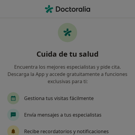
Men
Pesadillas Constantes • Aguilas, Murcia
Filtros
• 1
Mapa
Especialistas en Pesadillas constantes en
Cuida de tu salud
Aguilas
Así organizamos los resultados
Encuentra los mejores especialistas y pide cita.
Descarga la App y accede gratuitamente a funciones
exclusivas para ti:
¿Qué especialidad estás buscando?
Psicólogo
Gestiona tus visitas fácilmente
Envía mensajes a tus especialistas
Recibe recordatorios y notificaciones