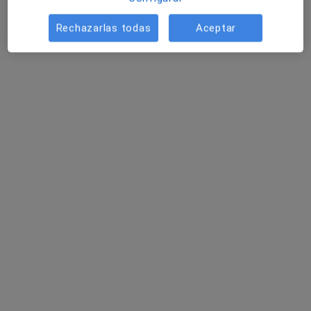
Rechazarlas todas
Aceptar
Arantxa Puertas Artero
Psicóloga
16 opiniones
Consulta para adultos y adolescentes.
Máster en Psicología General Sanitaria
Profesionalidad, seriedad, empatía, puntualidad
Dirección
Online
Calle Juan Jiménez Crouseilles, 2, Aguilas
•
Mapa