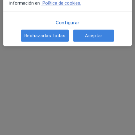
información en
Política de cookies.
Configurar
Rechazarlas todas
Aceptar
Clínica Elche Salud
·
Ver más
Analista clínico, Cardiólogo, Cirujano general
1740 opiniones
Plaça del Bisbe Siuri 13, Entresuelo B, Elche
•
Mapa
Clínica Elche Salud
Visita Medicina Estética y Cirugía Cosmética
desde 20 €
Mostrar más servicios