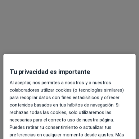
Dr. Jaime Francisco Vargas Prieto
·
Ver más
Traumatólogo
17 opiniones
Tu privacidad es importante
Dirección
Online
Al aceptar, nos permites a nosotros y a nuestros
colaboradores utilizar cookies (o tecnologías similares)
Plaça del Bisbe Siuri 13, Entresuelo B, Elche
•
Mapa
para recopilar datos con fines estadísiticos y ofrecer
Clínica Elche Salud
contenidos basados en tus hábitos de navegación. Si
Primera visita Traumatología y Cirugía Ortopédica
desde 100 €
rechazas todas las cookies, solo utilizaremos las
Este especialista no ofrece reserva de cita online en esta dirección.
necesarias para el correcto uso de nuestra página.
Puedes retirar tu consentimiento o actualizar tus
Pedir una cita
preferencias en cualquier momento desde ajustes. Más