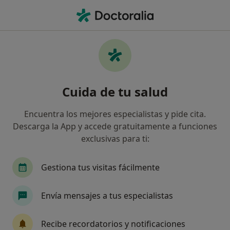
Men
Pie Plano • Elche, Alicante
Filtros
• 1
Seguro
Mapa
Especialistas en Pie plano en Elche
Cuida de tu salud
Así organizamos los resultados
Encuentra los mejores especialistas y pide cita.
Descarga la App y accede gratuitamente a funciones
¿Qué especialidad estás buscando?
exclusivas para ti:
Podólogo
Fisioterapeuta
Enfermero
Gestiona tus visitas fácilmente
Envía mensajes a tus especialistas
Recibe recordatorios y notificaciones