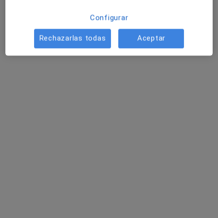
Mostrar perfil
Configurar
Rechazarlas todas
Aceptar
eMe Clínica
·
Ver más
Dermatólogo, Enfermero, Fisioterapeuta
717 opiniones
Avenida Juan Carlos I 65, Elche
•
Mapa
eMe Clínica
Primera visita fisioterapia
70 €
Mostrar más servicios