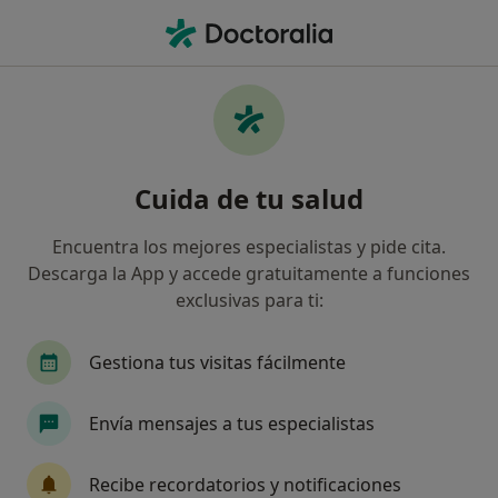
Men
Esguinces • Elche, Alicante
Filtros
• 1
Seguro
Mapa
Especialistas en Esguinces en Elche
Cuida de tu salud
Así organizamos los resultados
Encuentra los mejores especialistas y pide cita.
Descarga la App y accede gratuitamente a funciones
¿Qué especialidad estás buscando?
exclusivas para ti:
Fisioterapeuta
Dietista Nutricionista
Pod
Gestiona tus visitas fácilmente
Envía mensajes a tus especialistas
Recibe recordatorios y notificaciones