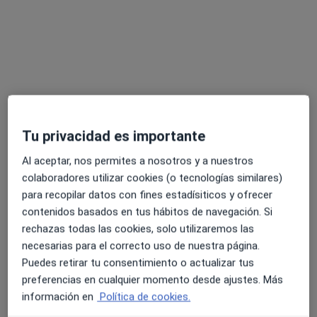
Clínica Elche Salud
·
Ver más
Analista clínico, Cardiólogo, Cirujano general
1747 opiniones
Plaça del Bisbe Siuri 13, Entresuelo B, Elche
•
Mapa
Clínica Elche Salud
Tu privacidad es importante
Visita Medicina Estética y Cirugía Cosmética
desde 20 €
Al aceptar, nos permites a nosotros y a nuestros
Mostrar más servicios
colaboradores utilizar cookies (o tecnologías similares)
para recopilar datos con fines estadísiticos y ofrecer
contenidos basados en tus hábitos de navegación. Si
Dr. Julio Armas
Dr. Nicolás Arturo
Dr. Antonio Ramón
rechazas todas las cookies, solo utilizaremos las
Castro
Mena Viveros
Sánchez
necesarias para el correcto uso de nuestra página.
Puedes retirar tu consentimiento o actualizar tus
Ver todos los especialistas (20)
preferencias en cualquier momento desde ajustes. Más
Ningún profesional de este centro tiene citas disponibles
información en
Política de cookies.