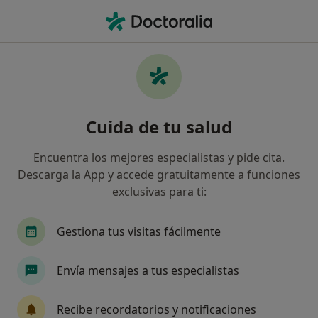
Men
Pie Plano • Málaga, Málaga
Filtros
• 1
Seguro
Mapa
Especialistas en Pie plano en Málaga
Cuida de tu salud
Así organizamos los resultados
Encuentra los mejores especialistas y pide cita.
Descarga la App y accede gratuitamente a funciones
¿Qué especialidad estás buscando?
exclusivas para ti:
Podólogo
Fisioterapeuta
Traumatólogo
Gestiona tus visitas fácilmente
Envía mensajes a tus especialistas
Recibe recordatorios y notificaciones