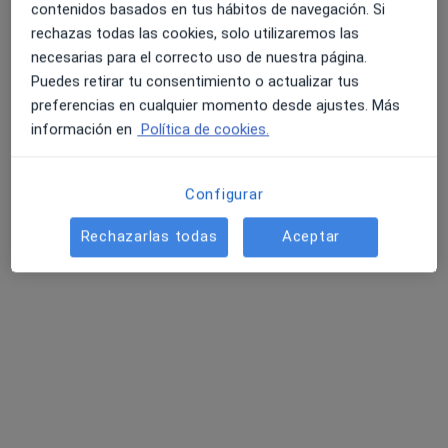
contenidos basados en tus hábitos de navegación. Si
rechazas todas las cookies, solo utilizaremos las
necesarias para el correcto uso de nuestra página.
Puedes retirar tu consentimiento o actualizar tus
preferencias en cualquier momento desde ajustes. Más
información en
Política de cookies.
Alejandro Jurado Sabina
·
Ver más
Podólogo
240 opiniones
Configurar
Carril del Capitán 21 , LOCAL.2, Málaga
•
Mapa
Rechazarlas todas
Aceptar
Clínica Zaragoza
Primera visita Podología
desde 35 €
Este especialista no ofrece reserva de cita online en esta dirección.
Pedir una cita