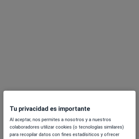
Francisco José Ariza Zafra
·
Ver más
Podólogo
287 opiniones
Dirección
Online
calle peregrino, 29 local, Málaga
•
Mapa
AvantMed - Clínica Podológica Málaga Centro
Primera visita Podología
desde 35 €
Este especialista no ofrece reserva de cita online en esta dirección.
Tu privacidad es importante
Pedir una cita
Al aceptar, nos permites a nosotros y a nuestros
colaboradores utilizar cookies (o tecnologías similares)
para recopilar datos con fines estadísiticos y ofrecer