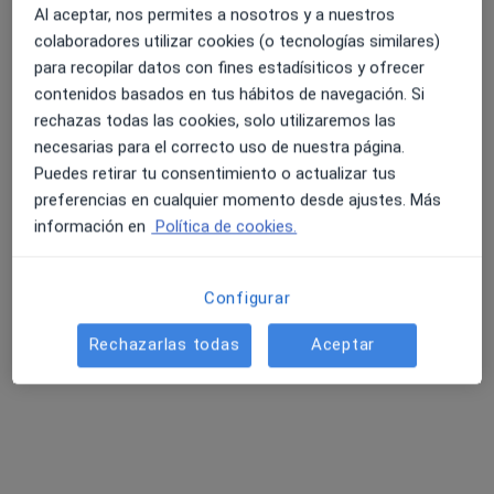
Al aceptar, nos permites a nosotros y a nuestros
colaboradores utilizar cookies (o tecnologías similares)
para recopilar datos con fines estadísiticos y ofrecer
4.6 y 4.8 de valoración media en Google Play y Apple
contenidos basados en tus hábitos de navegación. Si
Dra. Ana Orive Bañuelos
Store
rechazas todas las cookies, solo utilizaremos las
·
Ver más
Oftalmóloga
necesarias para el correcto uso de nuestra página.
26 opiniones
Puedes retirar tu consentimiento o actualizar tus
preferencias en cualquier momento desde ajustes. Más
Zumalakarregi Hiribidea, 3, Llodio
•
Mapa
información en
Política de cookies.
Centro Médico Aiala
Visitas sucesivas Oftalmología
Servicio gratuito
Este especialista no ofrece reserva de cita online en esta dirección.
Configurar
Rechazarlas todas
Aceptar
Pedir una cita
Búsquedas relacionadas
Ciudades cercanas a Llodio