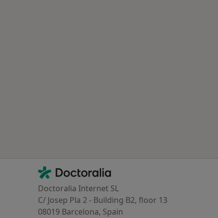
Contacto
Doctoralia - Página de inicio
Doctoralia Internet SL
C/ Josep Pla 2 - Building B2, floor 13
08019 Barcelona, Spain