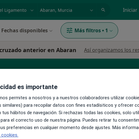
dad, enfermedad o nombre
p. ej. Madrid
Iniciar
Fechas disponibles
Más filtros
•
1
 cruzado anterior en Abaran
Así organizamos los re
acidad es importante
 nos permites a nosotros y a nuestros colaboradores utilizar cooki
 similares) para recopilar datos con fines estadísiticos y ofrecer 
La reserva de cita online no está dispon
er
 tus hábitos de navegación. Si rechazas todas las cookies, solo uti
Pedir una cita
 para el correcto uso de nuestra página. Puedes retirar tu consenti
 tus preferencias en cualquier momento desde ajustes. Más informa
e cookies.