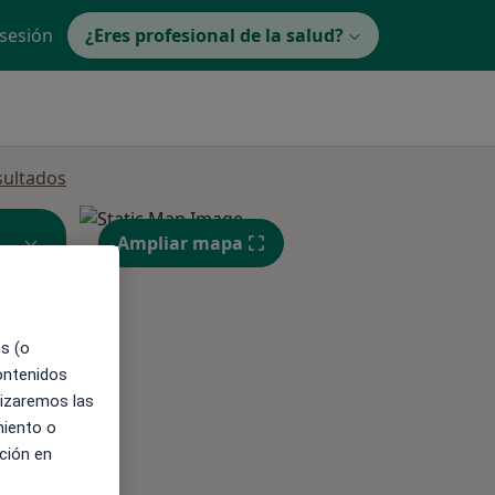
 sesión
¿Eres profesional de la salud?
sultados
Ampliar mapa
es (o
contenidos
ible
lizaremos las
miento o
ción en