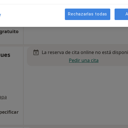
Rechazarlas todas
A
r
apa
 gratuito
La reserva de cita online no está dispon
ques
Pedir una cita
apa
pecificar