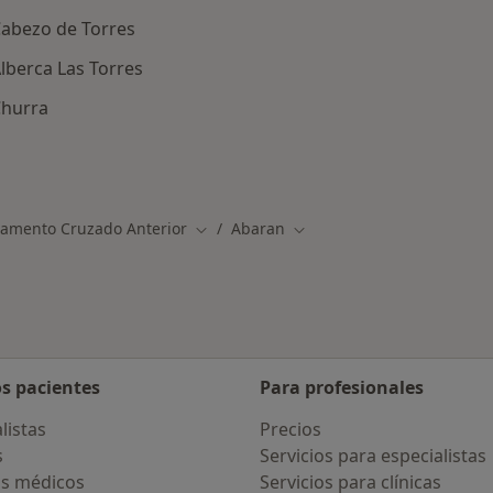
Cabezo de Torres
lberca Las Torres
Churra
rcanas a Abaran
gamento Cruzado Anterior
Abaran
Cambiar de ciudad
Cambiar de ciudad
os pacientes
Para profesionales
listas
Precios
s
Servicios para especialistas
s médicos
Servicios para clínicas