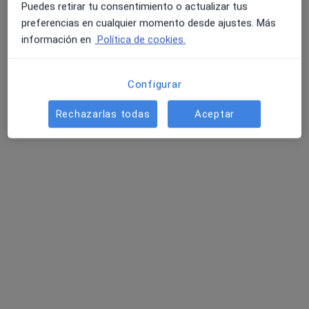
Puedes retirar tu consentimiento o actualizar tus
Pedir una cita
preferencias en cualquier momento desde ajustes. Más
información en
Política de cookies.
Configurar
Rechazarlas todas
Aceptar
Opción de pago online
Nostos Psicología
·
Ver más
Enfermero, Psicólogo, Psicólogo infantil
63 opiniones
Calle Castelló 24. Esc. 2, 6º derecha, Madrid
•
Mapa
Nostos Psicología
Consulta online
desde 60 €