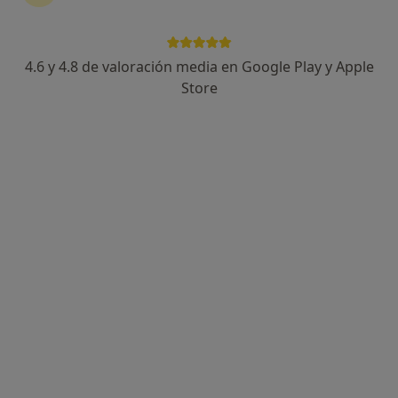
4.6 y 4.8 de valoración media en Google Play y Apple
Ana Pérez Pérez-Llantada
Store
Logopeda
18 opiniones
Dirección
Online
Calle Mesena, 97, Madrid
•
Mapa
ALCUME. Rehabilitación neurológica y psicología
Visita Logopedia y Logofoniatría
55 €
Este especialista no ofrece reserva de cita online en esta dirección.
Pedir una cita