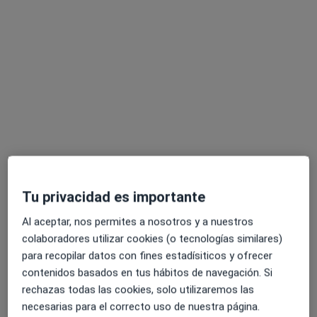
Opción de pago online
Aina Gayá Barroso
·
Ver más
Terapeuta ocupacional
51 opiniones
Tu privacidad es importante
Dirección
Online 1
Online 2
Al aceptar, nos permites a nosotros y a nuestros
colaboradores utilizar cookies (o tecnologías similares)
Calle Castelló 24. Esc. 2, 6º derecha, Madrid
•
Mapa
para recopilar datos con fines estadísiticos y ofrecer
Nostos Psicología
contenidos basados en tus hábitos de navegación. Si
Consulta online
desde 60 €
rechazas todas las cookies, solo utilizaremos las
Este especialista no ofrece reserva de cita online en esta dirección.
necesarias para el correcto uso de nuestra página.