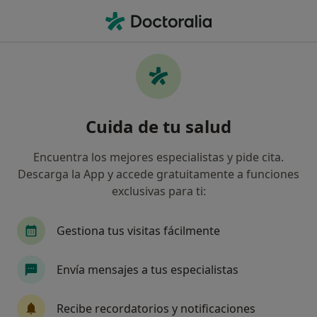
Men
Síndrome De Rett • Madrid, Madrid
Filtros
• 1
Seguro
Mapa
Especialistas en Síndrome de Rett en
Cuida de tu salud
Madrid
Así organizamos los resultados
Encuentra los mejores especialistas y pide cita.
Descarga la App y accede gratuitamente a funciones
exclusivas para ti:
¿Qué especialidad estás buscando?
Terapeuta ocupacional
Logopeda
Psicólo
Gestiona tus visitas fácilmente
Envía mensajes a tus especialistas
Recibe recordatorios y notificaciones