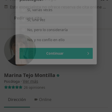
sobre un tema emocional o
psicológico?
Este especialista no ofrece reserva de cita online en esta dirección.
Sí, varias veces
Pedir una cita
Sí, una vez
No, pero lo consideraría
No, y no confío en ello
Continuar
Marina Tejo Montilla
·
Ver más
Psicóloga
26 opiniones
Dirección
Online