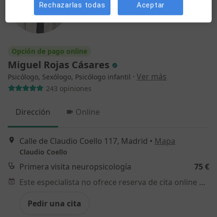
Rechazarlas todas
Aceptar
Opción de pago online
Miguel Rojas Cásares
·
Ver más
Psicólogo, Sexólogo, Psicólogo infantil
243 opiniones
Dirección
Online
Calle de Claudio Coello 117, Madrid
•
Mapa
Claudio Coello
Primera visita neuropsicología
75 €
Este especialista no ofrece reserva de cita online en esta dirección.
Pedir una cita