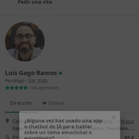
Pedir una cita
Luis Gago Ramos
·
Ver más
Psicólogo
144 opiniones
Dirección
Online
Calle de Cáceres 49 / Centro Aunar Terapias, Madrid
•
Mapa
¿Alguna vez has usado una app
Especializado en Ansiedad, Apego, Trauma, Depresión, Duelo, Conflictos relacionales, Estrés y Desarrollo personal.
o chatbot de IA para hablar
Primera visita Psicología
65 €