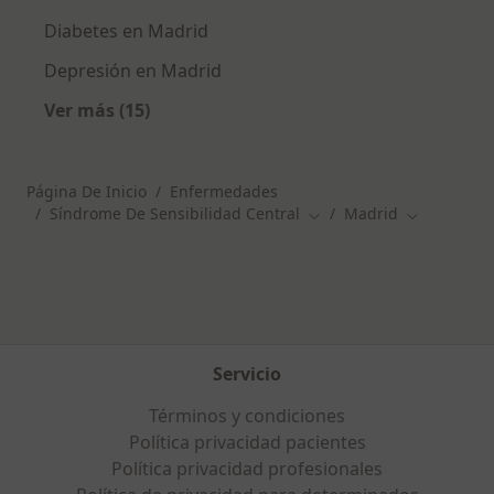
Diabetes en Madrid
Depresión en Madrid
Ver más (15)
Más en esta categoría: Otras enfermedades 
Página De Inicio
Enfermedades
Síndrome De Sensibilidad Central
Madrid
Cambiar de ciudad
Cambiar de
Servicio
Términos y condiciones
Política privacidad pacientes
Política privacidad profesionales