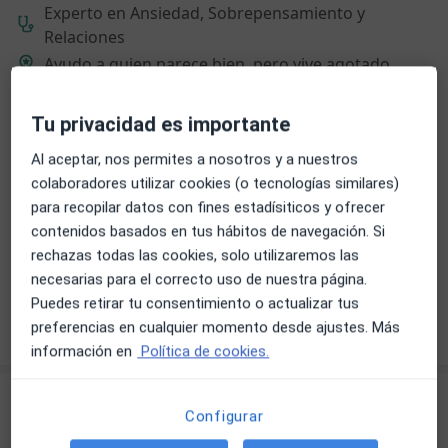
Experto en Ansiedad, Sobrepensamiento y
Relaciones
Ayudo a quien parece bien, pero vive agotado
Terapia breve para ansiedad online
Tu privacidad es importante
Dirección
Online
Al aceptar, nos permites a nosotros y a nuestros
colaboradores utilizar cookies (o tecnologías similares)
Calle Velázquez 30, Madrid
•
Mapa
para recopilar datos con fines estadísiticos y ofrecer
Psicología para mi
contenidos basados en tus hábitos de navegación. Si
Primera visita Psicología
65 €
rechazas todas las cookies, solo utilizaremos las
necesarias para el correcto uso de nuestra página.
Este especialista no ofrece reserva de cita online en esta dirección.
Puedes retirar tu consentimiento o actualizar tus
Pedir una cita
preferencias en cualquier momento desde ajustes. Más
información en
Política de cookies.
Configurar