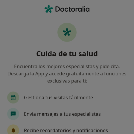
Men
Sobrepeso • Badajoz, Badajoz
Filtros
• 1
Seguro
Mapa
Especialistas en Sobrepeso en Badajoz
Cuida de tu salud
Así organizamos los resultados
Encuentra los mejores especialistas y pide cita.
Descarga la App y accede gratuitamente a funciones
¿Qué especialidad estás buscando?
exclusivas para ti:
Psicólogo
Dietista Nutricionista
Fisioter
Gestiona tus visitas fácilmente
Envía mensajes a tus especialistas
Recibe recordatorios y notificaciones