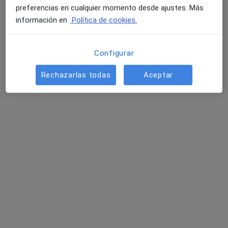
Este especialista no ofrece reserva de cita online en esta dirección.
preferencias en cualquier momento desde ajustes. Más
información en
Política de cookies.
Pedir una cita
Configurar
Rechazarlas todas
Aceptar
Opción de pago online
Coral Martín Moreno
·
Ver más
Terapeuta complementaria
Dirección
Online 1
Online 2
Online 
C. Vasco Núñez, 25, Badajoz
•
Mapa