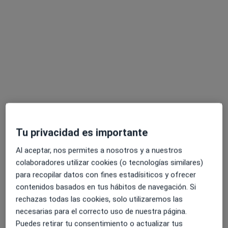
Sandra Barrera Pajuelo
·
Ver más
Psicóloga
Tu privacidad es importante
90 opiniones
Al aceptar, nos permites a nosotros y a nuestros
Dirección
Online
colaboradores utilizar cookies (o tecnologías similares)
para recopilar datos con fines estadísiticos y ofrecer
Calle Zurbarán nº 15 1A, Badajoz
•
Mapa
contenidos basados en tus hábitos de navegación. Si
Consulta de psicología
rechazas todas las cookies, solo utilizaremos las
necesarias para el correcto uso de nuestra página.
Consulta online
60 €
Puedes retirar tu consentimiento o actualizar tus