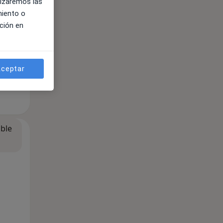
lizaremos las
miento o
ción en
ceptar
ible