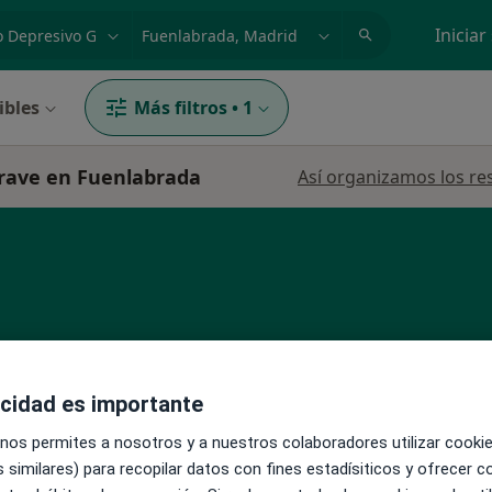
dad, enfermedad o nombre
p. ej. Madrid
Iniciar
ibles
Más filtros
•
1
grave en Fuenlabrada
Así organizamos los re
La reserva de cita online no está dispon
ómez
acidad es importante
Pedir una cita
 nos permites a nosotros y a nuestros colaboradores utilizar cooki
 similares) para recopilar datos con fines estadísiticos y ofrecer 