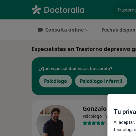
especiali
Consulta online
Fechas dispon
Especialistas en Trastorno depresivo 
¿Qué especialidad estás buscando?
Psicólogo
Psicólogo infantil
Gonzalo Pérez G
Tu priv
·
Ver más
Psicólogo
Al aceptar,
31 opiniones
tecnologías