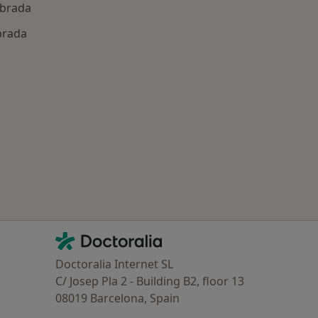
abrada
brada
Contacto
Doctoralia - Página de inicio
Doctoralia Internet SL
C/ Josep Pla 2 - Building B2, floor 13
08019 Barcelona, Spain