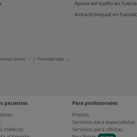
a
Apnea del sueño en Fuenl
Asma bronquial en Fuenla
ercanas a Fuenlabrada
resivo Grave
Fuenlabrada
Cambiar de ciudad
Cambiar de ciudad
os pacientes
Para profesionales
listas
Precios
s
Servicios para especialistas
s médicos
Servicios para clínicas
ta al Experto
Noa Notes
nuevo