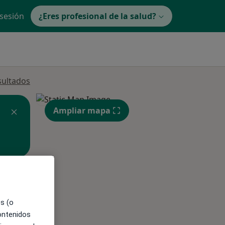
 sesión
¿Eres profesional de la salud?
sultados
Ampliar mapa
ible
es (o
contenidos