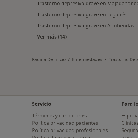
Trastorno depresivo grave en Majadahond
Trastorno depresivo grave en Leganés
Trastorno depresivo grave en Alcobendas
Ver más (14)
Más en esta categoría: Ciudades c
Página De Inicio
Enfermedades
Trastorno Dep
Servicio
Para l
Términos y condiciones
Especia
Política privacidad pacientes
Clínica
Política privacidad profesionales
Seguro
Política de privacidad para
Pregun