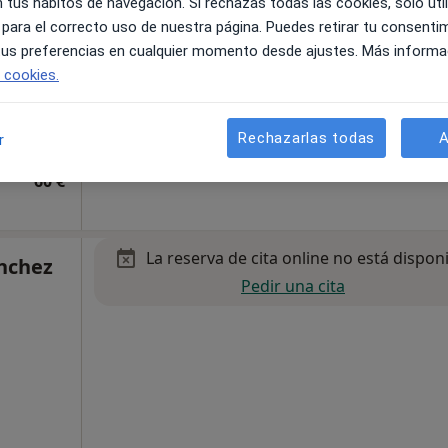
 tus hábitos de navegación. Si rechazas todas las cookies, solo uti
 para el correcto uso de nuestra página. Puedes retirar tu consenti
 tus preferencias en cualquier momento desde ajustes. Más informa
e cookies.
. oficina 1, Fuenlabrada
•
Mapa
Rechazarlas todas
A
r
60 €
La reserva de cita online no está dispon
ánchez
Pedir una cita