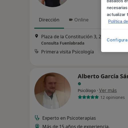
basados en
necesarias
actualizar
Dirección
Online
Política d
Plaza de la Constitución 3, 2ª planta
Configura
Consulta Fuenlabrada
Primera visita Psicología
Alberto García S
·
Ver más
Psicólogo
12 opiniones
Experto en Psicoterapias
Más de 15 años de experiencia.