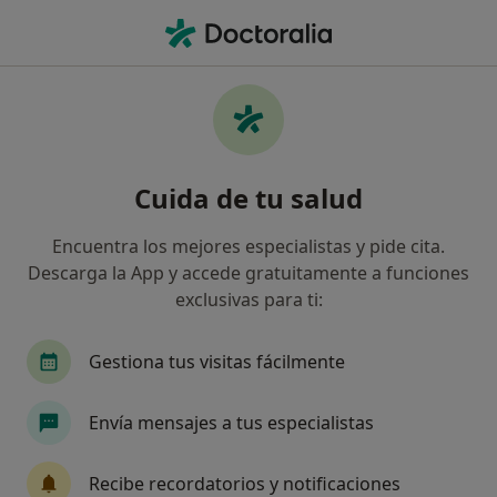
Men
Trastorno Depresivo Grave • Leganés, Madrid
Filtros
• 1
Seguro
Mapa
Especialistas en Trastorno depresivo grave
Cuida de tu salud
en Leganés
Así organizamos los resultados
Encuentra los mejores especialistas y pide cita.
Descarga la App y accede gratuitamente a funciones
exclusivas para ti:
¿Qué especialidad estás buscando?
Psicólogo
Psicólogo infantil
Gestiona tus visitas fácilmente
Envía mensajes a tus especialistas
Recibe recordatorios y notificaciones