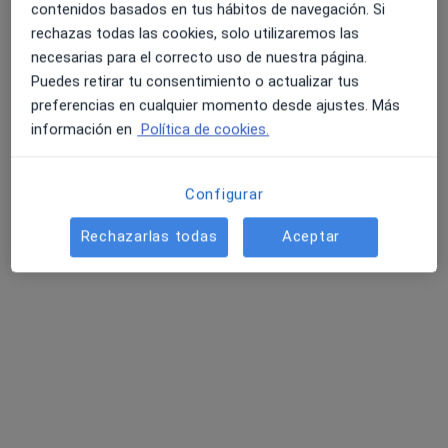
contenidos basados en tus hábitos de navegación. Si
Primera visita Psicología
60 €
rechazas todas las cookies, solo utilizaremos las
Este especialista no ofrece reserva de cita online en esta dirección.
necesarias para el correcto uso de nuestra página.
Puedes retirar tu consentimiento o actualizar tus
Pedir una cita
preferencias en cualquier momento desde ajustes. Más
información en
Política de cookies.
Configurar
Rechazarlas todas
Aceptar
Jon Jauregui Besó
·
Ver más
Psicólogo, Psicólogo infantil
17 opiniones
Dirección 1
Dirección 2
Online