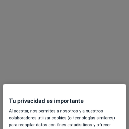
Pedir una cita
Gonzalo Pérez Gómez
·
Ver más
Psicólogo
31 opiniones
Tu privacidad es importante
Dirección
Online
Al aceptar, nos permites a nosotros y a nuestros
colaboradores utilizar cookies (o tecnologías similares)
Calle de Aranjuez 10, Leganés
•
Mapa
para recopilar datos con fines estadísiticos y ofrecer
Consulta Leganés