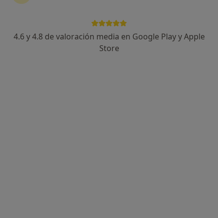
4.6 y 4.8 de valoración media en Google Play y Apple
Patricia Martín
Store
·
Ver más
Psicóloga
32 opiniones
Esp. en ansiedad y terapia infanto‑juvenil
Máster en Psicología General Sanitaria
Atención cercana y enfoque integrador
Dirección
Online
Arroyo Culebro, Leganés
•
Mapa
Patricia Martín Psicóloga
Primera visita Psicología
65 €
Este especialista no ofrece reserva de cita online en esta dirección.