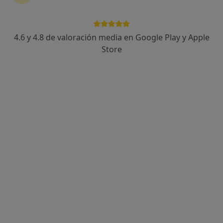
4.6 y 4.8 de valoración media en Google Play y Apple
Cristina Jurado
Store
·
Ver más
Psicólogo, Psicólogo infantil
16 opiniones
Dirección
Online
Calle Presbítero José Fernández 5, Avilés
•
Mapa
el gabinete
Consulta online
65 €
Este especialista no ofrece reserva de cita online en esta dirección.
Pedir una cita