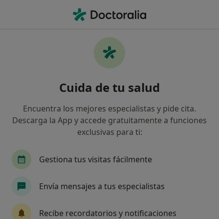
Men
Trastorno Obsesivo Compulsivo Toc • Avilés, Asturias
Filtros
• 1
Mapa
Especialistas en Trastorno obsesivo
Cuida de tu salud
compulsivo (TOC) en Avilés
Así organizamos los resultados
Encuentra los mejores especialistas y pide cita.
Descarga la App y accede gratuitamente a funciones
exclusivas para ti:
¿Qué especialidad estás buscando?
Psicólogo
Psicólogo infantil
Psiquiatra
Gestiona tus visitas fácilmente
Envía mensajes a tus especialistas
Recibe recordatorios y notificaciones