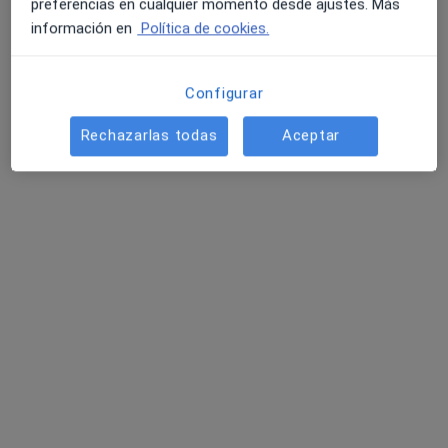
Pedir una cita
preferencias en cualquier momento desde ajustes. Más
información en
Política de cookies.
Configurar
Rechazarlas todas
Aceptar
Opción de pago online
Melissa Terrón González
·
Ver más
Psicóloga
6 opiniones
Dirección
Online
Calle González Abarca 15, Avilés
•
Mapa
Melissa Terrón Psicología