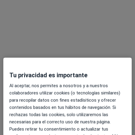
Rosario Esplá Espejo
·
Ver más
Psicóloga
43 opiniones
Tu privacidad es importante
Dirección
Online
Al aceptar, nos permites a nosotros y a nuestros
colaboradores utilizar cookies (o tecnologías similares)
Calle del Muelle 10, 2C, Avilés
•
Mapa
para recopilar datos con fines estadísiticos y ofrecer
dEspacio Psicología
contenidos basados en tus hábitos de navegación. Si
Consulta online
70 €
rechazas todas las cookies, solo utilizaremos las
necesarias para el correcto uso de nuestra página.
Este especialista no ofrece reserva de cita online en esta dirección.
Puedes retirar tu consentimiento o actualizar tus