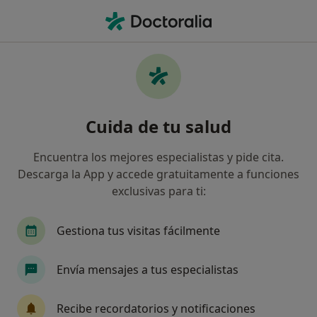
Men
Trastornos Cardiovasculares • Málaga, Málaga
Filtros
• 1
Seguro
Mapa
Especialistas en Trastornos
Cuida de tu salud
cardiovasculares en Málaga
Así organizamos los resultados
Encuentra los mejores especialistas y pide cita.
Descarga la App y accede gratuitamente a funciones
exclusivas para ti:
¿Qué especialidad estás buscando?
Internista
Dietista Nutricionista
Médico 
Gestiona tus visitas fácilmente
Envía mensajes a tus especialistas
Recibe recordatorios y notificaciones