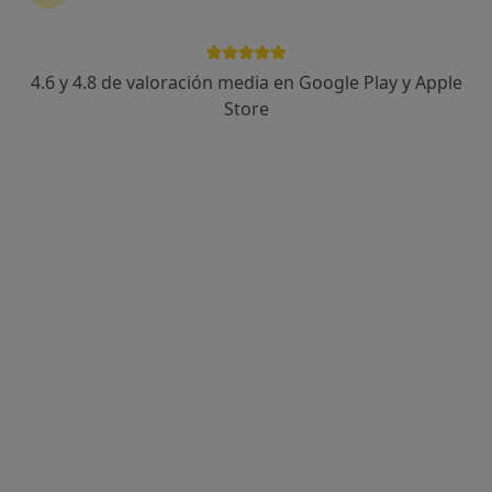
4.6 y 4.8 de valoración media en Google Play y Apple
Celia García García
Store
·
Ver más
Psicóloga, Terapeuta complementaria
33 opiniones
Dirección
Online
Cortijo Trigueros 18, Rincón de la Victoria
•
Mapa
Consulta privada Celia García
Primera visita Medicinas y Terapias Complementarias
60 €
Este especialista no ofrece reserva de cita online en esta dirección.
Pedir una cita