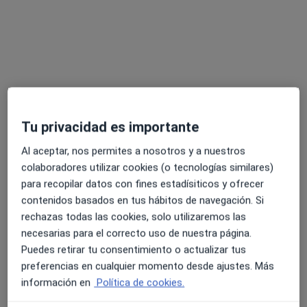
Pedir una cita
Tu privacidad es importante
Al aceptar, nos permites a nosotros y a nuestros
Mª del Mar Córdoba Ramírez
colaboradores utilizar cookies (o tecnologías similares)
·
Ver más
Dietista nutricionista
para recopilar datos con fines estadísiticos y ofrecer
87 opiniones
contenidos basados en tus hábitos de navegación. Si
rechazas todas las cookies, solo utilizaremos las
Dirección
Online
necesarias para el correcto uso de nuestra página.
Puedes retirar tu consentimiento o actualizar tus
preferencias en cualquier momento desde ajustes. Más
Plaza Reyna Manescau 2, Málaga
•
Mapa
información en
Política de cookies.
Clínica Abadía Salud Integral
Primera visita Nutrición y Dietética
50 €