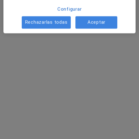
Este especialista no ofrece reserva de cita online en esta dirección.
Configurar
Pedir una cita
Rechazarlas todas
Aceptar
Dr. Alonso Peinado Cano
·
Ver más
Médico de familia, Médico general, Urgenciólogo
123 opiniones
Dirección
Online