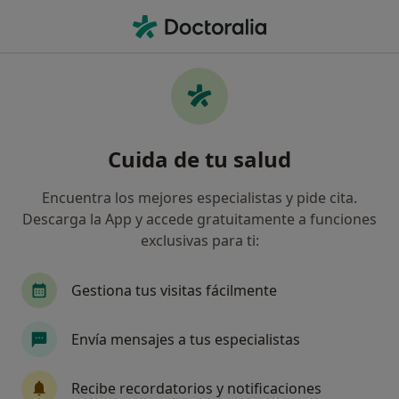
Men
Trastornos De Conducta • Aldaia, Valencia
Filtros
• 1
Mapa
Especialistas en Trastornos de conducta en
Cuida de tu salud
Aldaia
Así organizamos los resultados
Encuentra los mejores especialistas y pide cita.
Descarga la App y accede gratuitamente a funciones
exclusivas para ti:
¿Qué especialidad estás buscando?
Psicólogo
Psicólogo infantil
Gestiona tus visitas fácilmente
Envía mensajes a tus especialistas
Recibe recordatorios y notificaciones