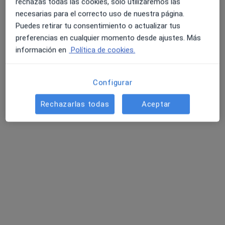
rechazas todas las cookies, solo utilizaremos las
necesarias para el correcto uso de nuestra página.
Carrer de la Democràcia 87, Valencia
•
Mapa
Puedes retirar tu consentimiento o actualizar tus
Consulta C/ Democracia
preferencias en cualquier momento desde ajustes. Más
Consulta online
60 €
información en
Política de cookies.
Este especialista no ofrece reserva de cita online en esta dirección.
Pedir una cita
Configurar
Rechazarlas todas
Aceptar
Opción de pago online
Noemi Planells Raya
·
Ver más
Psicóloga