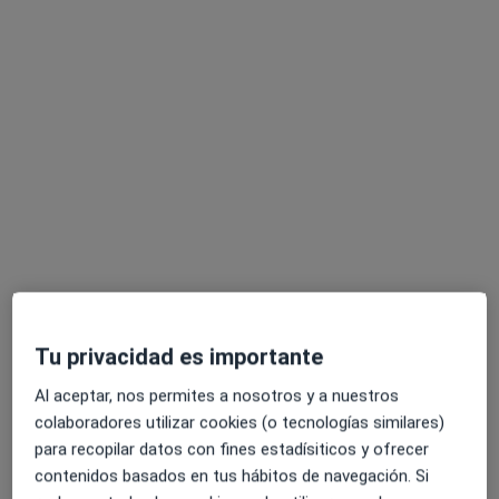
Consulta online
50 €
Este especialista no ofrece reserva de cita online en esta dirección.
Pedir una cita
Tu privacidad es importante
Óscar García López
·
Ver más
Psicólogo
Al aceptar, nos permites a nosotros y a nuestros
15 opiniones
colaboradores utilizar cookies (o tecnologías similares)
para recopilar datos con fines estadísiticos y ofrecer
Dirección
Online
contenidos basados en tus hábitos de navegación. Si