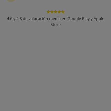
4.6 y 4.8 de valoración media en Google Play y Apple
Ricardo Muñoz Puelles
Store
·
Ver más
Psicólogo, Psicólogo infantil
44 opiniones
Psicólogo General Sanitario
Mente Y Calma Psicólogos
Cercanía, comunicación y atención
Dirección
Online
Avinguda al Vedat 155, Torrent
•
Mapa
Mente y Calma Psicólogos
Primera visita Psicología
45 €
Este especialista no ofrece reserva de cita online en esta dirección.