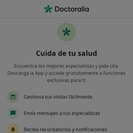
Men
Trastornos De Conducta • Calafell, Tarragona
Filtros
• 1
Mapa
Especialistas en Trastornos de conducta en
Cuida de tu salud
Calafell
Así organizamos los resultados
Encuentra los mejores especialistas y pide cita.
Descarga la App y accede gratuitamente a funciones
exclusivas para ti:
¿Qué especialidad estás buscando?
Psicólogo
Terapeuta complementario
Gestiona tus visitas fácilmente
Envía mensajes a tus especialistas
Recibe recordatorios y notificaciones