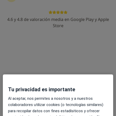
4.6 y 4.8 de valoración media en Google Play y Apple
Jordi Santamaria
Store
·
Ver más
Psicólogo
156 opiniones
Dirección
Online
Carrer Matagalls 18, Calafell
•
Mapa
Consulta Privada
Primera visita Psicología
60 €
Este especialista no ofrece reserva de cita online en esta dirección.
Tu privacidad es importante
Al aceptar, nos permites a nosotros y a nuestros
Pedir una cita
colaboradores utilizar cookies (o tecnologías similares)
para recopilar datos con fines estadísiticos y ofrecer