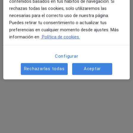
contenidos basados en tus hábitos de navegación. Si
rechazas todas las cookies, solo utilizaremos las
necesarias para el correcto uso de nuestra página.
Puedes retirar tu consentimiento o actualizar tus
preferencias en cualquier momento desde ajustes. Más
información en
Política de cookies.
Carola Grosso
Configurar
·
Ver más
Psicóloga
45 opiniones
Rechazarlas todas
Aceptar
Dirección
Online
Carrer de Josep Pla, 15, Calafell
•
Mapa
Consulta Presencial Calafell
Consulta online
desde 60 €
Este especialista no ofrece reserva de cita online en esta dirección.