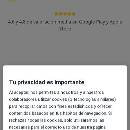
4.6 y 4.8 de valoración media en Google Play y Apple
Sara Garay García
Store
·
Ver más
Psicóloga
29 opiniones
Dirección
Online
C. Concepción Arenal 50, Montijo
•
Mapa
Gabinete Psicología Sara G. Garay
Tu privacidad es importante
Consulta online
50 €
Al aceptar, nos permites a nosotros y a nuestros
Este especialista no ofrece reserva de cita online en esta dirección.
colaboradores utilizar cookies (o tecnologías similares)
para recopilar datos con fines estadísiticos y ofrecer
Pedir una cita
contenidos basados en tus hábitos de navegación. Si
rechazas todas las cookies, solo utilizaremos las
necesarias para el correcto uso de nuestra página.