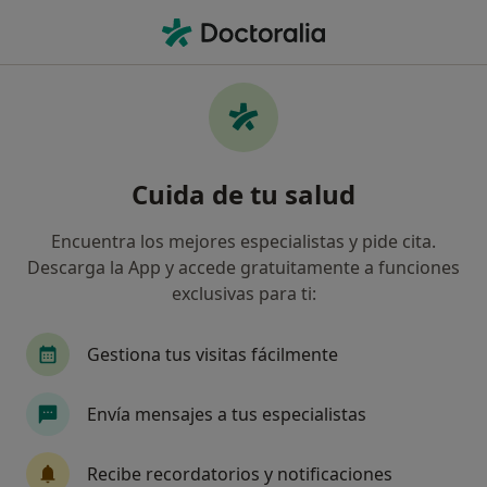
Men
Trastornos Del Ánimo • Montijo, Badajoz
Filtros
• 1
Mapa
Especialistas en Trastornos del ánimo en
Cuida de tu salud
Montijo
Así organizamos los resultados
Encuentra los mejores especialistas y pide cita.
Descarga la App y accede gratuitamente a funciones
exclusivas para ti:
¿Qué especialidad estás buscando?
Psicólogo
Psicólogo infantil
Sexólogo
Gestiona tus visitas fácilmente
Envía mensajes a tus especialistas
Recibe recordatorios y notificaciones