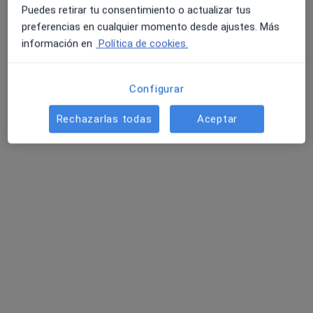
Puedes retirar tu consentimiento o actualizar tus
preferencias en cualquier momento desde ajustes. Más
información en
Política de cookies.
Configurar
Vanesa Rodríguez Araya
Rechazarlas todas
Aceptar
·
Ver más
Psicóloga, Sexóloga
28 opiniones
Dirección
Online
C. Hernán Cortés, 55, Ribera del Fresno
•
Mapa
VRA Psicología
Primera visita Psicología
50 €
Este especialista no ofrece reserva de cita online en esta dirección.