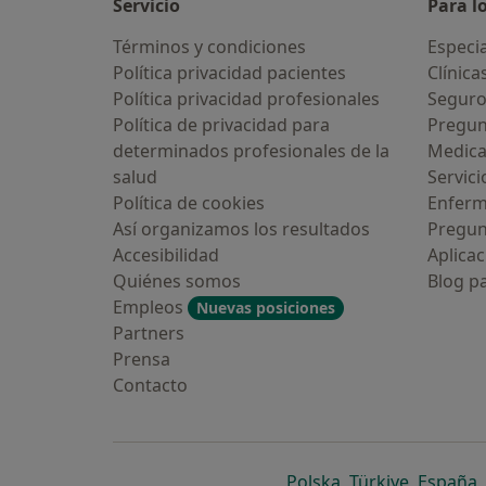
Servicio
Para l
Términos y condiciones
Especia
Política privacidad pacientes
Clínica
Política privacidad profesionales
Seguro
Política de privacidad para
Pregun
determinados profesionales de la
Medic
salud
Servici
¿Alguna vez has usado una app o
Política de cookies
Enfer
chatbot de IA para hablar sobre un
tema emocional o psicológico?
Así organizamos los resultados
Pregun
Accesibilidad
Aplicac
Sí, varias veces
Quiénes somos
Blog p
Empleos
Nuevas posiciones
Sí, una vez
Partners
Prensa
No, pero lo consideraría
Contacto
No, y no confío en ello
Continuar
se abre en una n
se abre 
s
Polska
,
Türkiye
,
España
,