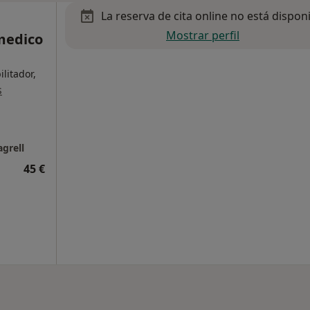
La reserva de cita online no está dispon
Mostrar perfil
medico
litador,
s
grell
45 €