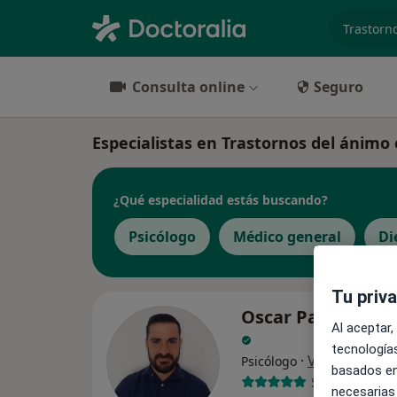
especiali
Consulta online
Seguro
Especialistas en Trastornos del ánimo
¿Qué especialidad estás buscando?
Psicólogo
Médico general
Di
Tu priv
Oscar Pallardo B
Al aceptar,
tecnologías
·
Ver más
Psicólogo
basados en
5 opiniones
necesarias