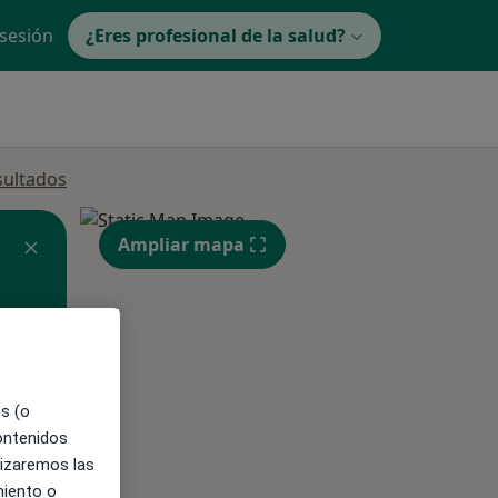
 sesión
¿Eres profesional de la salud?
sultados
Ampliar mapa
ible
es (o
contenidos
lizaremos las
miento o