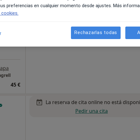
 tus preferencias en cualquier momento desde ajustes. Más informa
e cookies.
ica
Rechazarlas todas
A
r
inámico
apa
grell
45 €
La reserva de cita online no está dispon
Pedir una cita