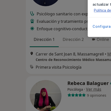
actualizar
Política d
Psicólogo sanitario con experiencia clín
Evaluación y tratamiento psicológico
Configura
Enfoque cognitivo-conductual y psicod
Dirección 1
Dirección 2
Online
Carrer de Sant Joan 8, Massamagrell
•
M
Centro de Reconocimiento Médico Massama
Primera visita Psicología
Rebeca Balaguer
·
Ver más
Psicóloga
9 opiniones