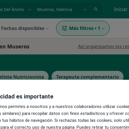
dad, enfermedad o nombre
p. ej. Madrid
Iniciar
Fechas disponibles
Más filtros
•
1
 en Museros
Así organizamos los re
etista Nutricionista
Terapeuta complementario
acidad es importante
La reserva de cita online no está dispon
ernabe
 nos permites a nosotros y a nuestros colaboradores utilizar cooki
Pedir una cita
 similares) para recopilar datos con fines estadísiticos y ofrecer 
 tus hábitos de navegación. Si rechazas todas las cookies, solo uti
 para el correcto uso de nuestra página. Puedes retirar tu consenti