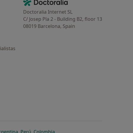
Contacto
Doctoralia - Página de inicio
Doctoralia Internet SL
C/ Josep Pla 2 - Building B2, floor 13
08019 Barcelona, Spain
alistas
estaña
 nueva pestaña
n una nueva pestaña
 abre en una nueva pestaña
se abre en una nueva pestaña
se abre en una nueva pestaña
se abre en una nueva pestaña
rgentina
,
Perú
,
Colombia