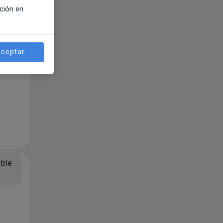
ción en
ceptar
ible