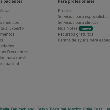
os pacientes
Para profesionales
listas
Precios
s
Servicios para especialistas
s médicos
Servicios para clínicas
ta al Experto
Noa Notes
nuevo
amentos
Recursos gratuitos
os
Centro de ayuda para especi
medades
tas Frecuentes
ión para móvil
ara pacientes
ueva pestaña
en una nueva pestaña
e abre en una nueva pestaña
se abre en una nueva pestaña
se abre en una nueva pestaña
se abre en una nueva pestaña
se abre en una nueva p
se abre en una
se abre e
se
Italia
,
Deutschland
,
Česko
,
Portugal
,
México
,
Chile
,
Brasil
,
A