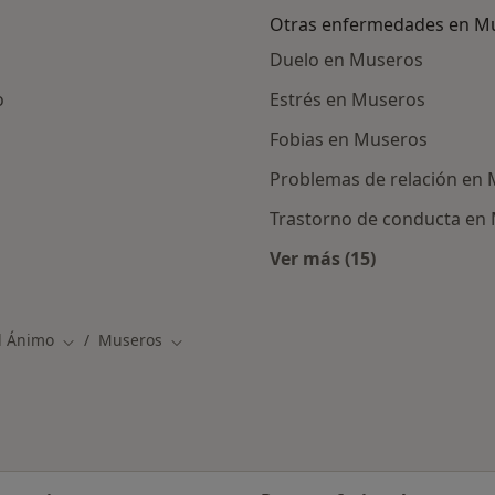
Otras enfermedades en M
Duelo en Museros
o
Estrés en Museros
Fobias en Museros
Problemas de relación en
Trastorno de conducta en
Ver más (15)
ercanas a Museros
Más en esta catego
l Ánimo
Museros
Cambiar de ciudad
Cambiar de ciudad