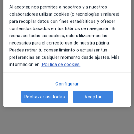
Al aceptar, nos permites a nosotros y a nuestros
colaboradores utilizar cookies (o tecnologías similares)
para recopilar datos con fines estadísiticos y ofrecer
contenidos basados en tus hábitos de navegación. Si
rechazas todas las cookies, solo utilizaremos las
necesarias para el correcto uso de nuestra página.
Elena Hernández Bernabé
Puedes retirar tu consentimiento o actualizar tus
·
Ver más
preferencias en cualquier momento desde ajustes. Más
Psicóloga
11 opiniones
información en
Política de cookies.
Calle San Pedro, 20, Plasencia
•
Mapa
Configurar
Primera visita Psicología
60 €
Este especialista no ofrece reserva de cita online en esta dirección.
Rechazarlas todas
Aceptar
Pedir una cita