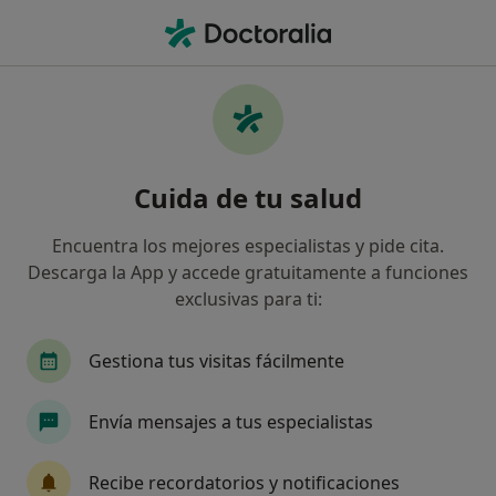
Men
Trastornos Del Ánimo • Plasencia, Cáceres
Filtros
• 1
Seguro
Mapa
Especialistas en Trastornos del ánimo en
Cuida de tu salud
Plasencia
Así organizamos los resultados
Encuentra los mejores especialistas y pide cita.
Descarga la App y accede gratuitamente a funciones
exclusivas para ti:
¿Qué especialidad estás buscando?
Psicólogo
Cardiólogo
Cirujano general
Gestiona tus visitas fácilmente
Envía mensajes a tus especialistas
Recibe recordatorios y notificaciones