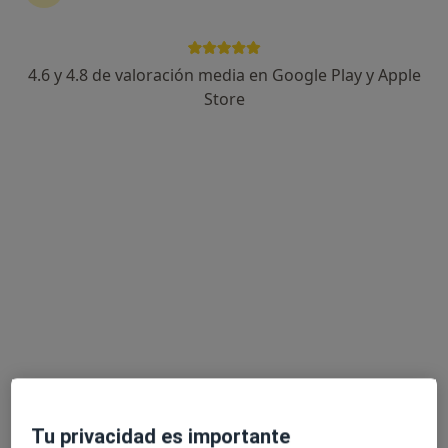
4.6 y 4.8 de valoración media en Google Play y Apple
Carlos Guillén Garrido
Store
Psicólogo
20 opiniones
Dirección
Online
C. Alfonso VIII, 27, 10600 Plasencia, Cáceres, España, Plasencia
•
Mapa
SANESCO | Salud y Bienestar
Consulta de Psicología Sanitaria
55 €
Este especialista no ofrece reserva de cita online en esta dirección.
Pedir una cita
Tu privacidad es importante