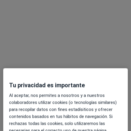
Isabel María Jiménez Cruz
·
Ver más
Podóloga
302 opiniones
Paseo de los Tilos, 40, Local 2, Málaga
•
Mapa
Clínica de podología Isabel Jiménez
Tu privacidad es importante
Primera visita Podología
30 €
Al aceptar, nos permites a nosotros y a nuestros
Este especialista no ofrece reserva de cita online en esta dirección.
colaboradores utilizar cookies (o tecnologías similares)
para recopilar datos con fines estadísiticos y ofrecer
Pedir una cita
contenidos basados en tus hábitos de navegación. Si
rechazas todas las cookies, solo utilizaremos las
necesarias para el correcto uso de nuestra página.