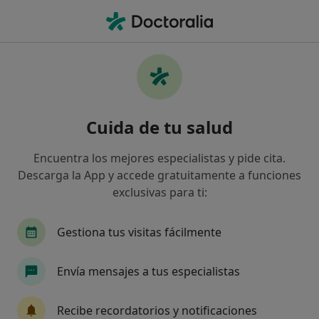
Men
Úlcera Neuropática Plantar • Torremolinos, Málaga
Filtros
• 1
Seguro
Mapa
Especialistas en Úlcera neuropática plantar
Cuida de tu salud
en Torremolinos
Así organizamos los resultados
Encuentra los mejores especialistas y pide cita.
Descarga la App y accede gratuitamente a funciones
exclusivas para ti:
¿Qué especialidad estás buscando?
Podólogo
Fisioterapeuta
Psicólogo
P
Gestiona tus visitas fácilmente
Envía mensajes a tus especialistas
Recibe recordatorios y notificaciones