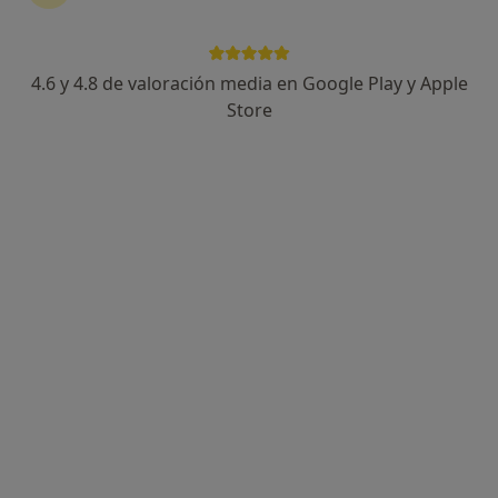
4.6 y 4.8 de valoración media en Google Play y Apple
Enrique Garcia Ruiz
Store
·
Ver más
Podólogo, Podólogo infantil
110 opiniones
Dirección 1
Dirección 2
Dirección 3
Onlin
Calle Luis Moraleda 2, Málaga
•
Mapa
Clinica PodiaFys
Cirugía de juanetes (Hallux valgus)
Servicio gratuito
Este especialista no ofrece reserva de cita online en esta dirección.
Pedir una cita