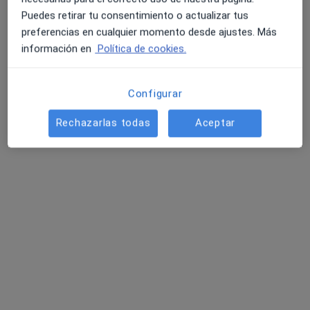
Puedes retirar tu consentimiento o actualizar tus
preferencias en cualquier momento desde ajustes. Más
información en
Política de cookies.
Configurar
David Campos Gómez
Rechazarlas todas
Aceptar
·
Ver más
Podólogo
193 opiniones
Calle Isla Cabrera, 13, Fuengirola
•
Mapa
Jándalo Podología - David Campos Gómez
Primera visita Podología
30 €
Este especialista no ofrece reserva de cita online en esta dirección.
Pedir una cita