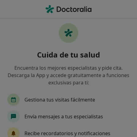
Men
Vaginismo • Granada, Granada
Filtros
• 1
Seguro
Mapa
Especialistas en Vaginismo en Granada
Cuida de tu salud
Así organizamos los resultados
Encuentra los mejores especialistas y pide cita.
Descarga la App y accede gratuitamente a funciones
¿Qué especialidad estás buscando?
exclusivas para ti:
Psicólogo
Sexólogo
Psicólogo infantil
Gestiona tus visitas fácilmente
Envía mensajes a tus especialistas
Recibe recordatorios y notificaciones