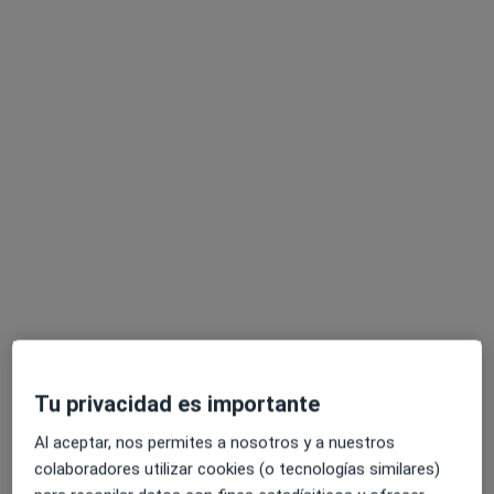
Pedir una cita
Marta Hens Fernández
·
Ver más
Psicóloga
26 opiniones
Dirección
Online
Tu privacidad es importante
Al aceptar, nos permites a nosotros y a nuestros
Calle Primavera, 8, Granada
•
Mapa
colaboradores utilizar cookies (o tecnologías similares)
Espacio Primavera