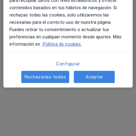
para recopilar datos con fines estadísiticos y ofrecer
contenidos basados en tus hábitos de navegación. Si
Primera visita Psicología
60 €
rechazas todas las cookies, solo utilizaremos las
Este especialista no ofrece reserva de cita online en esta dirección.
necesarias para el correcto uso de nuestra página.
Puedes retirar tu consentimiento o actualizar tus
Pedir una cita
preferencias en cualquier momento desde ajustes. Más
información en
Política de cookies.
Configurar
Rechazarlas todas
Aceptar
Ángela Lara Gómez
·
Ver más
Psicóloga
25 opiniones
Dirección
Online