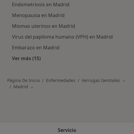
Endometriosis en Madrid
Menopausia en Madrid
Miomas uterinos en Madrid
Virus del papiloma humano (VPH) en Madrid
Embarazo en Madrid
Ver más (15)
Más en esta categoría: Otras enfermedades 
Página De Inicio
Enfermedades
Verrugas Genitales
Cambi
Madrid
Cambiar de ciudad
Servicio