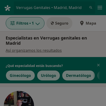
Men
Verrugas Genitales • Madrid, Madrid
Filtros
• 1
Seguro
Mapa
Especialistas en Verrugas genitales en
Madrid
Así organizamos los resultados
¿Qué especialidad estás buscando?
Ginecólogo
Urólogo
Dermatólogo
De