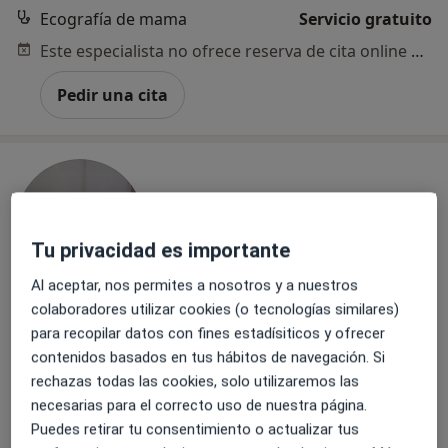
Ecografía de mama
Servicio gratuito
Este especialista no ofrece reserva de cita online en esta dirección.
Pedir una cita
Tu privacidad es importante
Al aceptar, nos permites a nosotros y a nuestros
colaboradores utilizar cookies (o tecnologías similares)
Dr. Angel Rodriguez Mata Vargas
para recopilar datos con fines estadísiticos y ofrecer
·
Ver más
Ginecólogo
contenidos basados en tus hábitos de navegación. Si
804 opiniones
rechazas todas las cookies, solo utilizaremos las
necesarias para el correcto uso de nuestra página.
Pionero en Ecografia 5d
Puedes retirar tu consentimiento o actualizar tus
PREVENCION ante todo