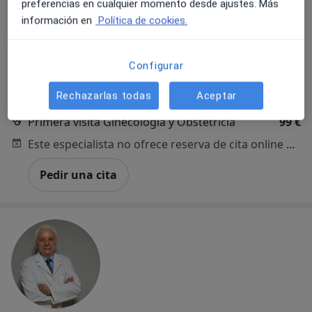
preferencias en cualquier momento desde ajustes. Más
Más de 25 años de experiencia
información en
Política de cookies.
Dirección
Online
Configurar
Conde de Peñalver 62, Madrid
•
Mapa
Rechazarlas todas
Aceptar
Centro médico Dr. Ángel Rodríguez-Mata Vargas - Madrid
Primera visita Ginecología y Obstetricia
99 €
Este especialista no ofrece reserva de cita online en esta dirección.
Pedir una cita