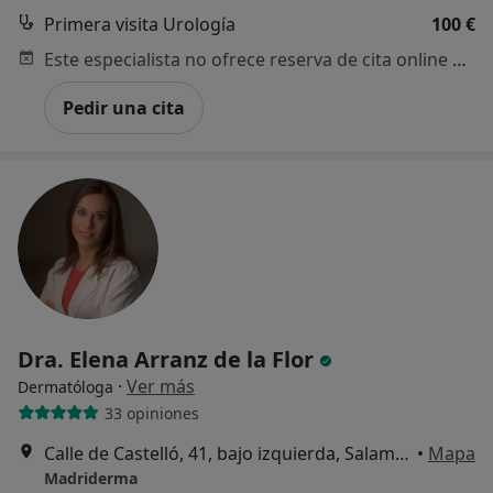
Primera visita Urología
100 €
Este especialista no ofrece reserva de cita online en esta dirección.
Pedir una cita
¿Alguna vez has usado una app
o chatbot de IA para hablar
sobre un tema emocional o
psicológico?
Dra. Elena Arranz de la Flor
·
Ver más
Sí, varias veces
Dermatóloga
33 opiniones
Sí, una vez
Calle de Castelló, 41, bajo izquierda, Salamanca, Madrid
•
Mapa
No, pero lo consideraría
Madriderma