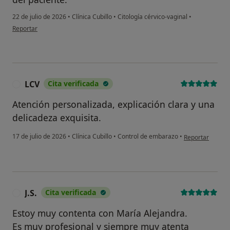
22 de julio de 2026
•
Clínica Cubillo
•
Citología cérvico-vaginal
•
en opinión del usuario MDS
Reportar
LCV
Cita verificada
L
Atención personalizada, explicación clara y una
delicadeza exquisita.
en opinión del u
17 de julio de 2026
•
Clínica Cubillo
•
Control de embarazo
•
Reportar
J.S.
Cita verificada
J
Estoy muy contenta con María Alejandra.
Es muy profesional y siempre muy atenta