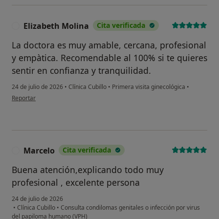
Elizabeth Molina
Cita verificada
E
La doctora es muy amable, cercana, profesional
y empàtica. Recomendable al 100% si te quieres
sentir en confianza y tranquilidad.
24 de julio de 2026
•
Clínica Cubillo
•
Primera visita ginecológica
•
en opinión del usuario Elizabeth Molina
Reportar
¿Alguna vez has usado una app
o chatbot de IA para hablar
Marcelo
Cita verificada
M
sobre un tema emocional o
psicológico?
Buena atención,explicando todo muy
profesional , excelente persona
Sí, varias veces
24 de julio de 2026
Sí, una vez
•
Clínica Cubillo
•
Consulta condilomas genitales o infección por virus
del papiloma humano (VPH)