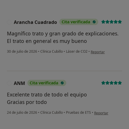
Arancha Cuadrado
Cita verificada
A
Magnífico trato y gran grado de explicaciones.
El trato en general es muy bueno
en opinión del usuario
30 de julio de 2026
•
Clínica Cubillo
•
Láser de CO2
•
Reportar
ANM
Cita verificada
A
Excelente trato de todo el equipo
Gracias por todo
en opinión del usuar
24 de julio de 2026
•
Clínica Cubillo
•
Pruebas de ETS
•
Reportar