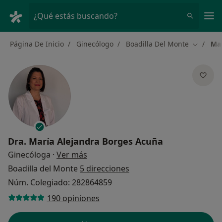
Men
¿Qué estás buscando?
Página De Inicio
Ginecólogo
Boadilla Del Monte
Mar
Cambiar 
Dra.
María Alejandra Borges Acuña
sobre las especializaciones
Ginecóloga
·
Ver más
Boadilla del Monte
5 direcciones
Núm. Colegiado: 282864859
190 opiniones