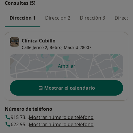
Consultas (5)
Dirección 1
Dirección 2
Dirección 3
Direcció
Clínica Cubillo
Calle Jericó 2,
Retiro
,
Madrid
28007
Ampliar
se abre en una nueva pestañ
Disponibilidad
Mostrar el calendario
Número de teléfono
915 73...
Mostrar número de teléfono
622 95...
Mostrar número de teléfono