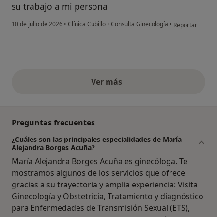
su trabajo a mi persona
en opinión del us
10 de julio de 2026
•
Clínica Cubillo
•
Consulta Ginecología
•
Reportar
Ver más
opiniones anteriores
Preguntas frecuentes
¿Cuáles son las principales especialidades de María
Alejandra Borges Acuña?
María Alejandra Borges Acuña es ginecóloga. Te
mostramos algunos de los servicios que ofrece
gracias a su trayectoria y amplia experiencia: Visita
Ginecología y Obstetricia, Tratamiento y diagnóstico
para Enfermedades de Transmisión Sexual (ETS),