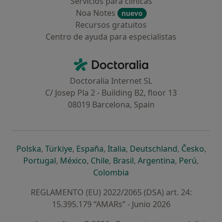
Servicios para clínicas
Noa Notes
nuevo
Recursos gratuitos
Centro de ayuda para especialistas
Contacto
Doctoralia - Página de inicio
Doctoralia Internet SL
C/ Josep Pla 2 - Building B2, floor 13
08019 Barcelona, Spain
se abre en una nueva pestaña
se abre en una nueva pestaña
se abre en una nueva pestaña
se abre en una nueva pes
se abre en 
se a
Polska
,
Türkiye
,
España
,
Italia
,
Deutschland
,
Česko
,
se abre en una nueva pestaña
se abre en una nueva pestaña
se abre en una nueva pestaña
se abre en una nueva p
se abre en 
se abr
Portugal
,
México
,
Chile
,
Brasil
,
Argentina
,
Perú
,
se abre en una nueva pe
Colombia
REGLAMENTO (EU) 2022/2065 (DSA) art. 24:
15.395.179 “AMARs” - Junio 2026