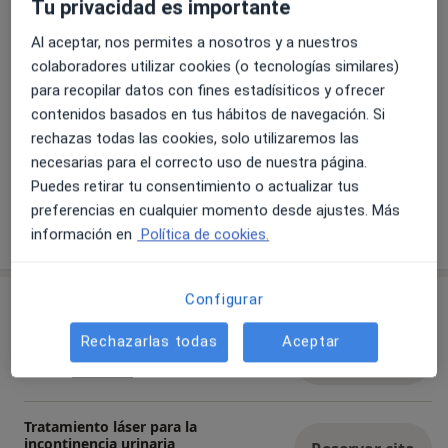
Tu privacidad es importante
Al aceptar, nos permites a nosotros y a nuestros
colaboradores utilizar cookies (o tecnologías similares)
para recopilar datos con fines estadísiticos y ofrecer
contenidos basados en tus hábitos de navegación. Si
rechazas todas las cookies, solo utilizaremos las
Ver galería (6)
necesarias para el correcto uso de nuestra página.
Puedes retirar tu consentimiento o actualizar tus
preferencias en cualquier momento desde ajustes. Más
Mostrar más detalles
información en
Política de cookies.
sobre la experiencia
Configurar
Servicios y precios
Rechazarlas todas
Aceptar
Liquen vulvar
Reservar cita
500 €
Detalles
Tratamiento láser para la
incontinencia urinaria