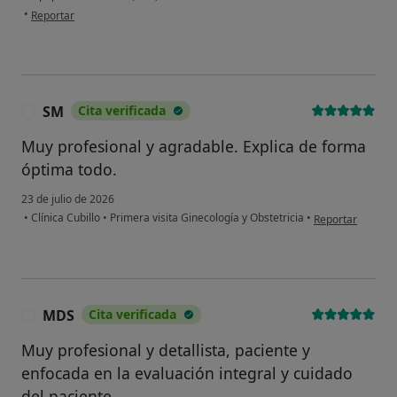
en opinión del usuario Marcelo
•
No, pero lo consideraría
Reportar
No, y no confío en ello
Continuar
SM
Cita verificada
S
Muy profesional y agradable. Explica de forma
óptima todo.
23 de julio de 2026
en opinión del u
•
Clínica Cubillo
•
Primera visita Ginecología y Obstetricia
•
Reportar
MDS
Cita verificada
M
Muy profesional y detallista, paciente y
enfocada en la evaluación integral y cuidado
del paciente.