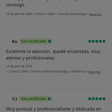
conmigo.
en opinión del us
16 de julio de 2026
•
Clínica Cubillo
•
Consulta Ginecología
•
Reportar
Ko
Cita verificada
K
Excelente la atención, quedé encantada, muy
atentas y profesionales
16 de julio de 2026
en opinión del u
•
Clínica Cubillo
•
Primera visita Ginecología y Obstetricia
•
Reportar
Y.I
Cita verificada
Y
Muy puntual y profesionalismo y dedicada en