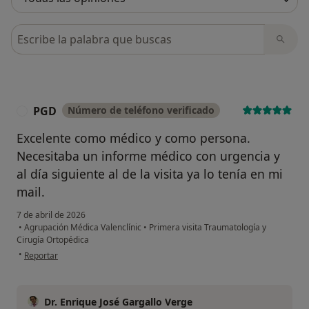
Busca en opiniones
PGD
Número de teléfono verificado
P
Excelente como médico y como persona.
Necesitaba un informe médico con urgencia y
al día siguiente al de la visita ya lo tenía en mi
mail.
7 de abril de 2026
•
Agrupación Médica Valenclínic
•
Primera visita Traumatología y
Cirugía Ortopédica
en opinión del usuario PGD
•
Reportar
Dr. Enrique José Gargallo Verge