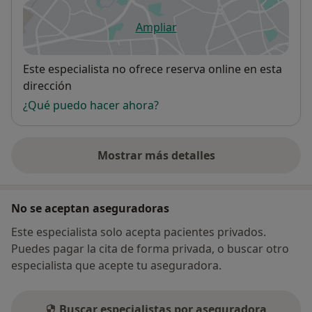
Ampliar
se abre en una nueva pestañ
Disponibilidad
Este especialista no ofrece reserva online en esta
dirección
¿Qué puedo hacer ahora?
Mostrar más detalles
sobre la dirección
No se aceptan aseguradoras
Este especialista solo acepta pacientes privados.
Puedes pagar la cita de forma privada, o buscar otro
especialista que acepte tu aseguradora.
Buscar especialistas por aseguradora