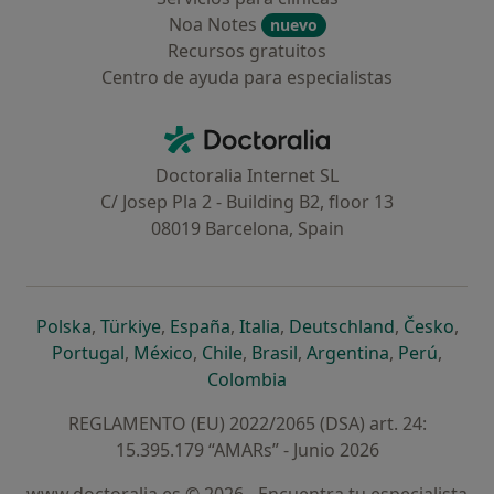
Noa Notes
nuevo
Recursos gratuitos
Centro de ayuda para especialistas
Contacto
Doctoralia - Página de inicio
Doctoralia Internet SL
C/ Josep Pla 2 - Building B2, floor 13
08019 Barcelona, Spain
se abre en una nueva pestaña
se abre en una nueva pestaña
se abre en una nueva pestaña
se abre en una nueva pes
se abre en 
se a
Polska
,
Türkiye
,
España
,
Italia
,
Deutschland
,
Česko
,
se abre en una nueva pestaña
se abre en una nueva pestaña
se abre en una nueva pestaña
se abre en una nueva p
se abre en 
se abr
Portugal
,
México
,
Chile
,
Brasil
,
Argentina
,
Perú
,
se abre en una nueva pe
Colombia
REGLAMENTO (EU) 2022/2065 (DSA) art. 24:
15.395.179 “AMARs” - Junio 2026