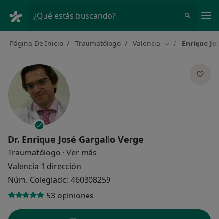
Men
¿Qué estás buscando?
Página De Inicio
Traumatólogo
Valencia
Enrique Jo
Cambiar de ciud
Dr.
Enrique José Gargallo Verge
sobre las especializaciones
Traumatólogo
·
Ver más
Valencia
1 dirección
Núm. Colegiado: 460308259
53 opiniones