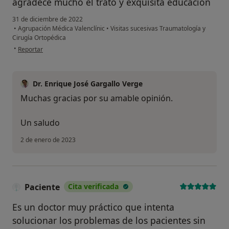
agradece mucho el trato y exquisita educación
31 de diciembre de 2022
•
Agrupación Médica Valenclínic
•
Visitas sucesivas Traumatología y
Cirugía Ortopédica
en opinión del usuario Josefa Cervera Chaves
•
Reportar
Dr. Enrique José Gargallo Verge
Muchas gracias por su amable opinión.
Un saludo
2 de enero de 2023
Paciente
Cita verificada
Es un doctor muy práctico que intenta
solucionar los problemas de los pacientes sin