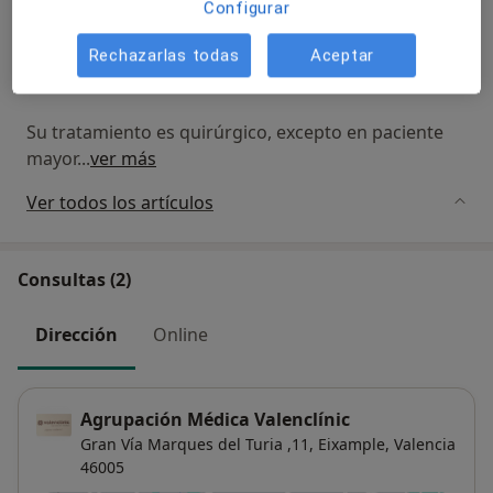
Configurar
Su diagnostico se basa en la anamnesis yla
exploración clínica complementándose con las
Rechazarlas todas
Aceptar
pruebas de imagen ( Rx y RMN).
Su tratamiento es quirúrgico, excepto en paciente
mayor
...
ver más
Ver todos los artículos
Consultas (2)
Dirección
Online
Agrupación Médica Valenclínic
Gran Vía Marques del Turia ,11,
Eixample
,
Valencia
46005