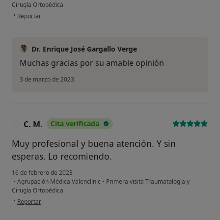
Cirugía Ortopédica
en opinión del usuario Paciente
•
Reportar
Dr. Enrique José Gargallo Verge
Muchas gracias por su amable opinión
3 de marzo de 2023
C. M.
Cita verificada
C
Muy profesional y buena atención. Y sin
esperas. Lo recomiendo.
16 de febrero de 2023
•
Agrupación Médica Valenclínic
•
Primera visita Traumatología y
Cirugía Ortopédica
en opinión del usuario C. M.
•
Reportar