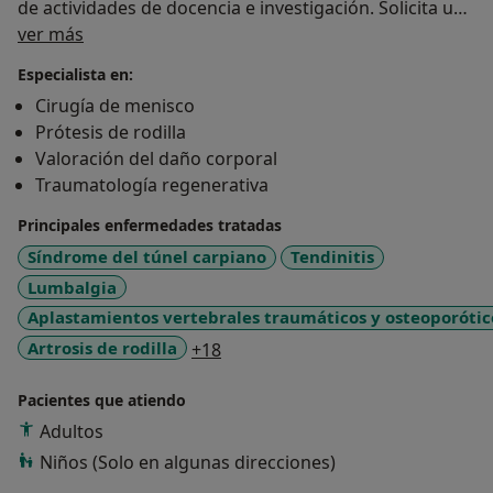
de actividades de docencia e investigación. Solicita una
Sobre mí
cita en mi agenda. Dejame ayudarte!!!
ver más
Especialista en:
Cirugía de menisco
Valores
Prótesis de rodilla
_ Trato humano
Valoración del daño corporal
_ Capacidad de adaptación al entorno social y a las
Traumatología regenerativa
necesidades de salud de los pacientes.
– Capacitación científica y técnica.
Principales enfermedades tratadas
– Ética profesional.
Síndrome del túnel carpiano
Tendinitis
Lumbalgia
Aplastamientos vertebrales traumáticos y osteoporótic
a11y_sr_more_diseases
Artrosis de rodilla
+18
Pacientes que atiendo
Adultos
Niños (Solo en algunas direcciones)