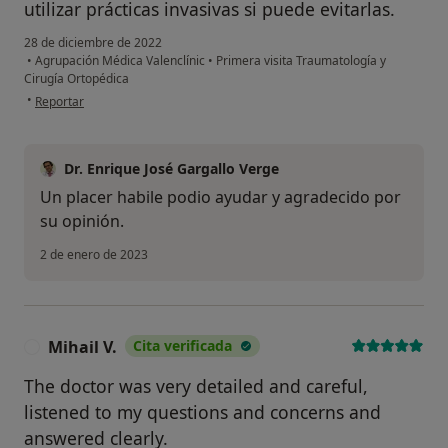
utilizar prácticas invasivas si puede evitarlas.
28 de diciembre de 2022
•
Agrupación Médica Valenclínic
•
Primera visita Traumatología y
Cirugía Ortopédica
en opinión del usuario Paciente
•
Reportar
Dr. Enrique José Gargallo Verge
Un placer habile podio ayudar y agradecido por
su opinión.
2 de enero de 2023
Mihail V.
Cita verificada
M
The doctor was very detailed and careful,
listened to my questions and concerns and
answered clearly.