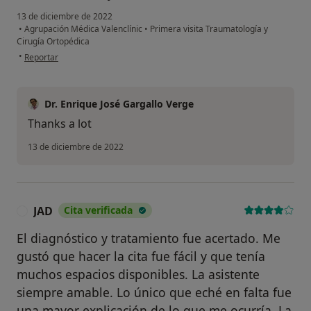
13 de diciembre de 2022
•
Agrupación Médica Valenclínic
•
Primera visita Traumatología y
Cirugía Ortopédica
en opinión del usuario Mihail V.
•
Reportar
Dr. Enrique José Gargallo Verge
Thanks a lot
13 de diciembre de 2022
JAD
Cita verificada
J
El diagnóstico y tratamiento fue acertado. Me
gustó que hacer la cita fue fácil y que tenía
muchos espacios disponibles. La asistente
siempre amable. Lo único que eché en falta fue
una mayor explicación de lo que me ocurría. La