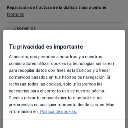
Reparación de fractura de la diáfisis tibia o peroné
Detalles
+ 13 servicios
Tu privacidad es importante
¿Cómo funcionan los precios?
Al aceptar, nos permites a nosotros y a nuestros
colaboradores utilizar cookies (o tecnologías similares)
Artículos
para recopilar datos con fines estadísiticos y ofrecer
contenidos basados en tus hábitos de navegación. Si
rechazas todas las cookies, solo utilizaremos las
Gonalgia
necesarias para el correcto uso de nuestra página.
Puedes retirar tu consentimiento o actualizar tus
LESIONES DEL LIGAMENTO CRUZADO ANTERIOR
preferencias en cualquier momento desde ajustes. Más
información en
Política de cookies.
Lesión frecuente en la práctica deportiva, que afecta
principalmente a mujeres entre 15 y 50 años.