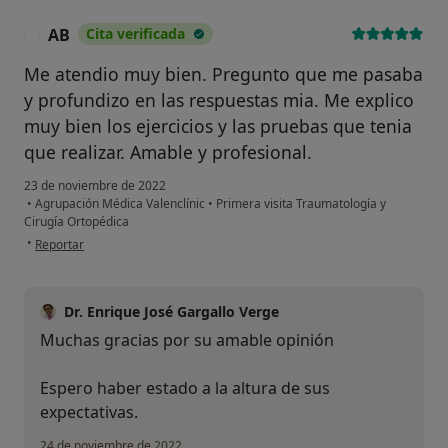
AB
Cita verificada
A
Me atendio muy bien. Pregunto que me pasaba
y profundizo en las respuestas mia. Me explico
muy bien los ejercicios y las pruebas que tenia
que realizar. Amable y profesional.
23 de noviembre de 2022
•
Agrupación Médica Valenclínic
•
Primera visita Traumatología y
Cirugía Ortopédica
en opinión del usuario AB
•
Reportar
Dr. Enrique José Gargallo Verge
Muchas gracias por su amable opinión
Espero haber estado a la altura de sus
expectativas.
24 de noviembre de 2022