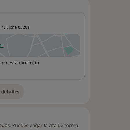
o
 1,
Elche
03201
ar
 abre en una nueva pestaña
e en esta dirección
detalles
bre la dirección
vados. Puedes pagar la cita de forma