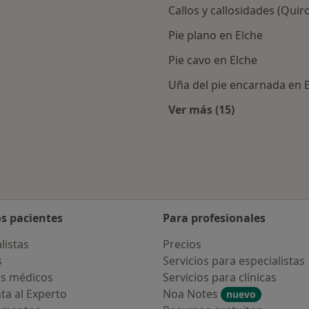
Callos y callosidades (Quir
Pie plano en Elche
Pie cavo en Elche
Uña del pie encarnada en 
Ver más (15)
rcanas a Elche
Más en esta catego
os pacientes
Para profesionales
listas
Precios
s
Servicios para especialistas
s médicos
Servicios para clínicas
ta al Experto
Noa Notes
nuevo