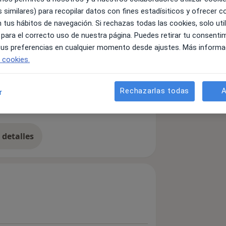
 similares) para recopilar datos con fines estadísiticos y ofrecer 
 tus hábitos de navegación. Si rechazas todas las cookies, solo uti
 para el correcto uso de nuestra página. Puedes retirar tu consenti
s) plantares a medida.
 tus preferencias en cualquier momento desde ajustes. Más informa
e cookies.
midad en valgo del dedo gordo
Rechazarlas todas
A
r
a11y_sr_more_diseases
sis
+9
detalles
bre la experiencia