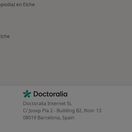
opodia) en Elche
Elche
ría: Enfermedades más tratadas
Contacto
Doctoralia - Página de inicio
Doctoralia Internet SL
C/ Josep Pla 2 - Building B2, floor 13
08019 Barcelona, Spain