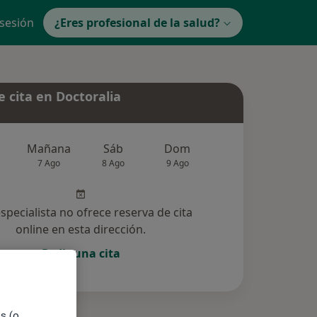
 sesión
¿Eres profesional de la salud?
 cita en Doctoralia
Mañana
Sáb
Dom
Lun
Mar
7 Ago
8 Ago
9 Ago
10 Ago
11 Ag
especialista no ofrece reserva de cita
online en esta dirección.
Pedir una cita
es (o