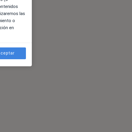
contenidos
lizaremos las
miento o
ción en
ceptar