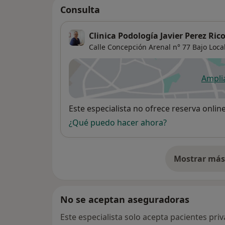
Consulta
Clinica Podología Javier Perez Ric
Calle Concepción Arenal n° 77 Bajo Local
Ampli
se
Disponibilidad
Este especialista no ofrece reserva onlin
¿Qué puedo hacer ahora?
Mostrar más 
so
No se aceptan aseguradoras
Este especialista solo acepta pacientes pri