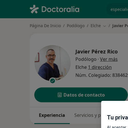
especiali
Página De Inicio
Podólogo
Elche
Javier P
Cambiar de 
Javier Pérez Rico
sobr
Podólogo
·
Ver más
Elche
1 dirección
Núm. Colegiado: 83846
Datos de contacto
Experiencia
Servicios y precios
Co
Tu priv
Al aceptar,