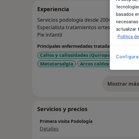
tecnologías
Experiencia
basados en
Servicios podología desde 2004
necesarias
Especialista tratamientos ortesis (plantilla
actualizar
Pie infantil
Política d
Principales enfermedades tratadas
Callos y callosidades (Quiropodia)
Defor
Configura
Metatarsalgia
Arcos caídos
Onicomico
Mostrar más 
so
Servicios y precios
Primera visita Podología
Detalles