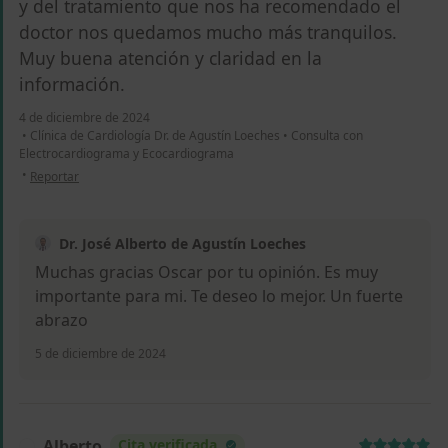
y del tratamiento que nos ha recomendado el
doctor nos quedamos mucho más tranquilos.
Muy buena atención y claridad en la
información.
4 de diciembre de 2024
•
Clínica de Cardiología Dr. de Agustín Loeches
•
Consulta con
Electrocardiograma y Ecocardiograma
en opinión del usuario Óscar
•
Reportar
Dr. José Alberto de Agustín Loeches
Muchas gracias Oscar por tu opinión. Es muy
importante para mi. Te deseo lo mejor. Un fuerte
abrazo
5 de diciembre de 2024
Alberto
Cita verificada
A