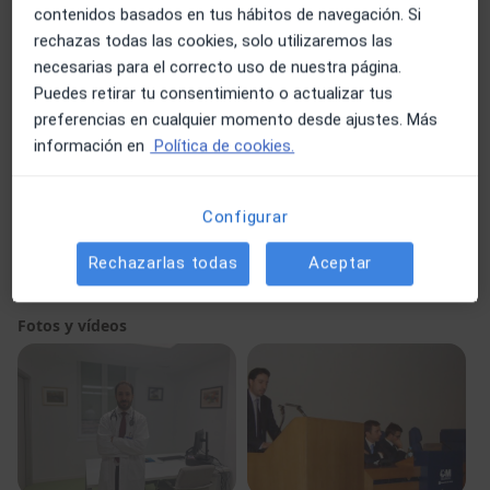
Insuficiencia cardíaca
Hipertensión
contenidos basados en tus hábitos de navegación. Si
Cardiopatía coronaria
Infarto de miocardio
rechazas todas las cookies, solo utilizaremos las
a11y_sr_more_diseases
Cardiopatía isquémica
+11
necesarias para el correcto uso de nuestra página.
Puedes retirar tu consentimiento o actualizar tus
Pacientes que atiendo
preferencias en cualquier momento desde ajustes. Más
Adultos
información en
Política de cookies.
Niños
Configurar
Tipos de consulta
Presencial
Ver direcciones (1)
Rechazarlas todas
Aceptar
Videoconsulta
Ver calendario online
Fotos y vídeos