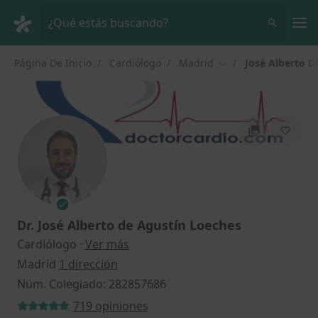
Men
¿Qué estás buscando?
Página De Inicio
Cardiólogo
Madrid
José Alberto D
Cambiar de ciudad
Dr.
José Alberto de Agustín Loeches
sobre las especializaciones
Cardiólogo
·
Ver más
Madrid
1 dirección
Núm. Colegiado: 282857686
719 opiniones