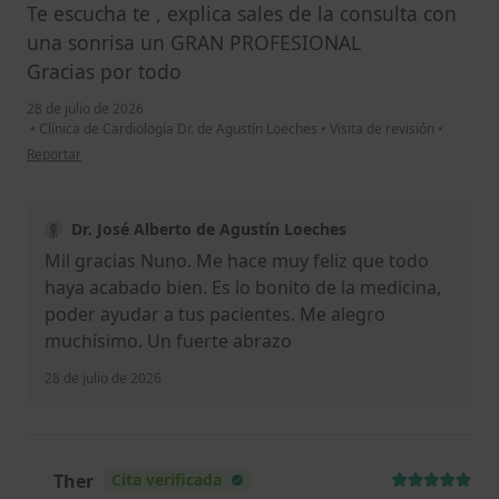
Te escucha te , explica sales de la consulta con
una sonrisa un GRAN PROFESIONAL
Gracias por todo
28 de julio de 2026
•
Clínica de Cardiología Dr. de Agustín Loeches
•
Visita de revisión
•
en opinión del usuario Nuno Miguel
Reportar
Dr. José Alberto de Agustín Loeches
Mil gracias Nuno. Me hace muy feliz que todo
haya acabado bien. Es lo bonito de la medicina,
poder ayudar a tus pacientes. Me alegro
muchísimo. Un fuerte abrazo
28 de julio de 2026
Ther
Cita verificada
T