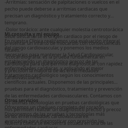
-Arritmias: sensación de palpitaciones o vuelcos en el
pecho puede deberse a arritmias cardiacas que
precisan un diagnóstico y tratamiento correcto y
temprano.
-Dolor torácico: ante cualquier molestia centrotorácica
Mi consulta y mi equipo
debe descartarse el origen cardiaco por el riesgo de
En nuestra Clínica realizamos una evaluación integral
presentar un infarto de miocardio con consecuencias
del riesgo cardiovascular, y ponemos los medios
fatales.
necesarios para mantener la Salud Cardiovascular,
-Ecocardiografía: es la prueba fundamental en
estableciendo un diagnóstico precoz de las
cardiología para que permite diagnosticar con rapidez
enfermedades cardiacas, y aplicando el mejor
y precisión la mayoría de las enfermedades
tratamiento cardiológico según los conocimientos
cardiovasculares.
científicos actuales. Disponemos de las principales
pruebas para el diagnóstico, tratamiento y prevención
de las enfermedades cardiovasculares. Contamos con
Otros servicios
las últimas tecnologías en pruebas cardiológicas que
Ofrecemos un chequeo completo del corazón.
nos permiten realizar un diagnóstico preciso y precoz
Disponemos de las pruebas y tecnologías más
de las enfermedades cardiovasculares.
avanzadas para diagnosticar con precisión las
Nuestra clínica se encuentra situada en una de las
enfermedades cardiacas