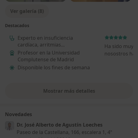
Ver galería (8)
Destacados
Experto en insuficiencia
cardíaca, arritmias...
Ha sido muy i
Profesor en la Universidad
nosostros habe
Complutense de Madrid
ya que despué
Disponible los fines de semana
del tratamien
recomendado 
quedamos muc
Muy buena aten
Mostrar más detalles
sobre la experiencia
Novedades
Dr. José Alberto de Agustín Loeches
Paseo de la Castellana, 166, escalera 1, 4º