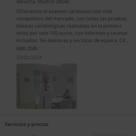
derecha, Madrid 28046
Ofrecemos el examen cardiovascular más
competitivo del mercado, con todas las pruebas
básicas cardiológicas realizadas en la primera
visita por solo 150 euros, con informes y recetas
incluidos. Sin demoras y sin listas de espera. Cita
inmediata en el día. Disponemos de las técnicas
Leer más
diagnósticas más avanzadas en cardiología, lo
23/02/2024
que nos permite realizar una diagnóstico certero
y precoz de las cardiopatías, así como pautar el
tratamiento más adecuado para cada paciente de
forma personalizada.
Servicios y precios