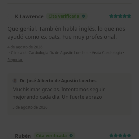
K Lawrence
Cita verificada
K
Que genial. También habla inglés, lo que nos
ayudó como ex pats. Fue muy profesional.
4 de agosto de 2026
•
Clínica de Cardiología Dr. de Agustín Loeches
•
Visita Cardiología
•
en opinión del usuario K Lawrence
Reportar
Dr. José Alberto de Agustín Loeches
Muchísimas gracias. Intentamos seguir
mejorando cada día. Un fuerte abrazo
5 de agosto de 2026
Rubén
Cita verificada
R