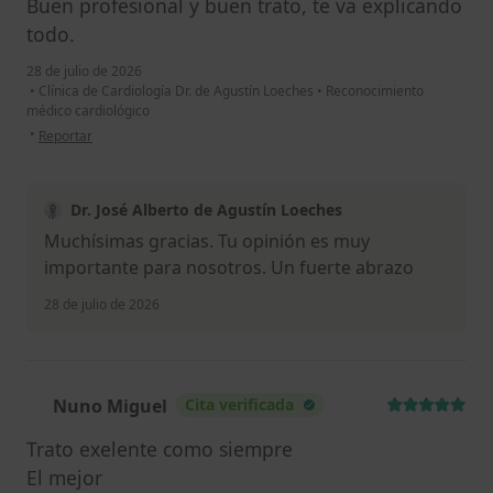
Buen profesional y buen trato, te va explicando
todo.
28 de julio de 2026
•
Clínica de Cardiología Dr. de Agustín Loeches
•
Reconocimiento
médico cardiológico
en opinión del usuario C. Ch.
•
Reportar
Dr. José Alberto de Agustín Loeches
Muchísimas gracias. Tu opinión es muy
importante para nosotros. Un fuerte abrazo
28 de julio de 2026
Nuno Miguel
Cita verificada
N
Trato exelente como siempre
El mejor