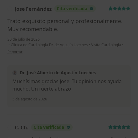
Jose Fernández
Cita verificada
J
Trato exquisito personal y profesionalmente.
Muy recomendable.
30 de julio de 2026
•
Clínica de Cardiología Dr. de Agustín Loeches
•
Visita Cardiología
•
en opinión del usuario Jose Fernández
Reportar
Dr. José Alberto de Agustín Loeches
Muchísimas gracias Jose. Tu opinión nos ayuda
mucho. Un fuerte abrazo
5 de agosto de 2026
C. Ch.
Cita verificada
C