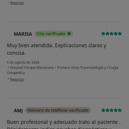
en opinión del usuario J.C
•
Reportar
MARISA
Cita verificada
M
Muy bien atendida. Explicaciones claras y
concisa.
6 de agosto de 2026
•
Hospital Parque Marazuela
•
Primera visita Traumatología y Cirugía
Ortopédica
en opinión del usuario MARISA
•
Reportar
AMJ
Número de teléfono verificado
A
Buen profesional y adecuado trato al paciente .