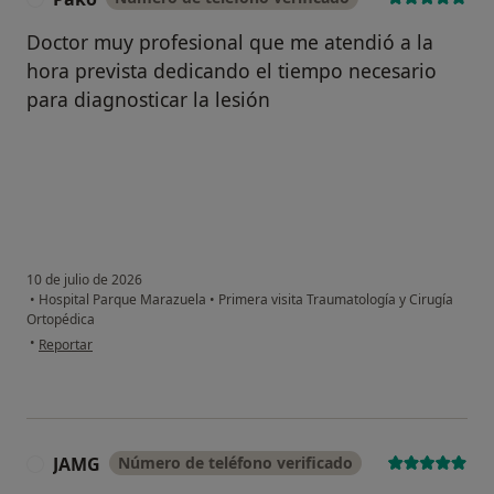
Doctor muy profesional que me atendió a la
hora prevista dedicando el tiempo necesario
para diagnosticar la lesión
10 de julio de 2026
•
Hospital Parque Marazuela
•
Primera visita Traumatología y Cirugía
Ortopédica
en opinión del usuario Pako
•
Reportar
JAMG
Número de teléfono verificado
J