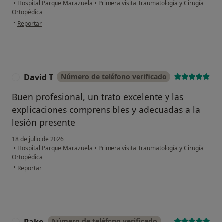
•
Hospital Parque Marazuela
•
Primera visita Traumatología y Cirugía
Ortopédica
en opinión del usuario MP
•
Reportar
David T
Número de teléfono verificado
D
Buen profesional, un trato excelente y las
explicaciones comprensibles y adecuadas a la
lesión presente
18 de julio de 2026
•
Hospital Parque Marazuela
•
Primera visita Traumatología y Cirugía
Ortopédica
en opinión del usuario David T
•
Reportar
Pako
Número de teléfono verificado
P