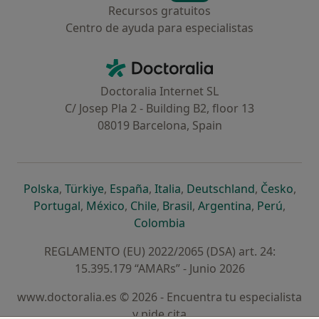
Recursos gratuitos
Centro de ayuda para especialistas
Contacto
Doctoralia - Página de inicio
Doctoralia Internet SL
C/ Josep Pla 2 - Building B2, floor 13
08019 Barcelona, Spain
se abre en una nueva pestaña
se abre en una nueva pestaña
se abre en una nueva pestaña
se abre en una nueva pes
se abre en 
se a
Polska
,
Türkiye
,
España
,
Italia
,
Deutschland
,
Česko
,
se abre en una nueva pestaña
se abre en una nueva pestaña
se abre en una nueva pestaña
se abre en una nueva p
se abre en 
se abr
Portugal
,
México
,
Chile
,
Brasil
,
Argentina
,
Perú
,
se abre en una nueva pe
Colombia
REGLAMENTO (EU) 2022/2065 (DSA) art. 24:
15.395.179 “AMARs” - Junio 2026
www.doctoralia.es © 2026 - Encuentra tu especialista
y pide cita