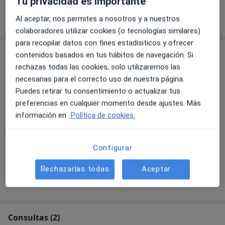
Tu privacidad es importante
Mostrar más detalles
Al aceptar, nos permites a nosotros y a nuestros
sobre la experiencia
colaboradores utilizar cookies (o tecnologías similares)
para recopilar datos con fines estadísiticos y ofrecer
Servicios y precios
contenidos basados en tus hábitos de navegación. Si
rechazas todas las cookies, solo utilizaremos las
Primera visita Traumatología y
necesarias para el correcto uso de nuestra página.
Cirugía Ortopédica
Reservar cita
Puedes retirar tu consentimiento o actualizar tus
Detalles
preferencias en cualquier momento desde ajustes. Más
información en
Política de cookies.
Visitas sucesivas Traumatología y
Cirugía Ortopédica
Reservar cita
Detalles
Configurar
Rechazarlas todas
Aceptar
¿Cómo funcionan los precios?
Consultas (2)