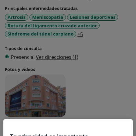
Principales enfermedades tratadas
Artrosis
Meniscopatía
Lesiones deportivas
Rotura del ligamento cruzado anterior
a11y_sr_more_disease
Síndrome del túnel carpiano
+5
Tipos de consulta
Presencial
Ver direcciones (1)
Fotos y vídeos
Ver galería (1)