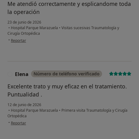
Me atendió correctamente y esplicandome toda
la operación
23 de junio de 2026
•
Hospital Parque Marazuela
•
Visitas sucesivas Traumatología y
Cirugía Ortopédica
en opinión del usuario JAMG
•
Reportar
Elena
Número de teléfono verificado
E
Excelente trato y muy eficaz en el tratamiento.
Puntualidad .
12 de junio de 2026
•
Hospital Parque Marazuela
•
Primera visita Traumatología y Cirugía
Ortopédica
en opinión del usuario Elena
•
Reportar