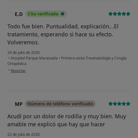
E.D
Cita verificada
E
Todo fue bien. Puntualidad, explicación...El
tratamiento, esperando si hace su efecto.
Volveremos.
24 de julio de 2026
•
Hospital Parque Marazuela
•
Primera visita Traumatología y Cirugía
Ortopédica
en opinión del usuario E.D
•
Reportar
MP
Número de teléfono verificado
M
Acudí por un dolor de rodilla y muy bien. Muy
amable me explicó que hay que hacer
22 de julio de 2026