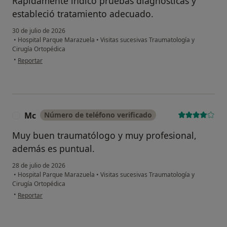
Rápidamente indico pruebas diagnósticas y
estableció tratamiento adecuado.
30 de julio de 2026
•
Hospital Parque Marazuela
•
Visitas sucesivas Traumatología y
Cirugía Ortopédica
en opinión del usuario AMJ
•
Reportar
Mc
Número de teléfono verificado
M
Muy buen traumatólogo y muy profesional,
además es puntual.
28 de julio de 2026
•
Hospital Parque Marazuela
•
Visitas sucesivas Traumatología y
Cirugía Ortopédica
en opinión del usuario Mc
•
Reportar