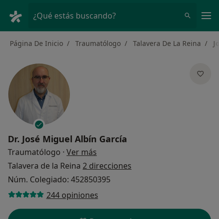
Men
¿Qué estás buscando?
Página De Inicio
Traumatólogo
Talavera De La Reina
J
Dr.
José Miguel Albín García
sobre las especializaciones
Traumatólogo
·
Ver más
Talavera de la Reina
2 direcciones
Núm. Colegiado: 452850395
244 opiniones