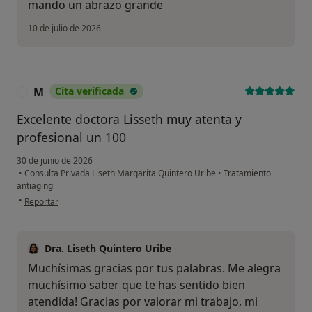
mando un abrazo grande
10 de julio de 2026
M
Cita verificada
M
Excelente doctora Lisseth muy atenta y
profesional un 100
30 de junio de 2026
•
Consulta Privada Liseth Margarita Quintero Uribe
•
Tratamiento
antiaging
en opinión del usuario M
•
Reportar
Dra. Liseth Quintero Uribe
Muchísimas gracias por tus palabras. Me alegra
muchísimo saber que te has sentido bien
atendida! Gracias por valorar mi trabajo, mi