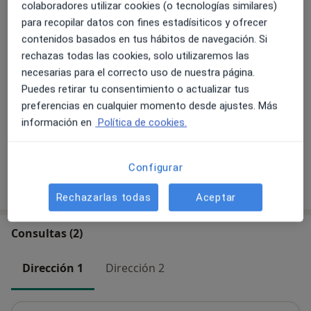
colaboradores utilizar cookies (o tecnologías similares)
Consulta de valoración
para recopilar datos con fines estadísiticos y ofrecer
Reservar cita
Servicio gratuito
Detalles
contenidos basados en tus hábitos de navegación. Si
rechazas todas las cookies, solo utilizaremos las
necesarias para el correcto uso de nuestra página.
Tratamiento de la flaccidez con
Puedes retirar tu consentimiento o actualizar tus
inductores de colágeno
Reservar cita
420 €
Detalles
preferencias en cualquier momento desde ajustes. Más
información en
Política de cookies.
+ 6 servicios
Configurar
¿Cómo funcionan los precios?
Rechazarlas todas
Aceptar
Consultas (2)
Dirección 1
Dirección 2