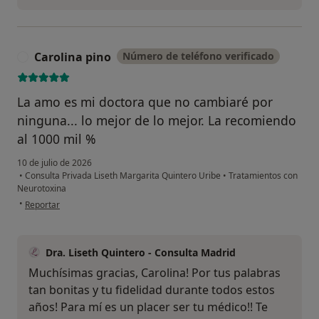
Carolina pino
Número de teléfono verificado
C
La amo es mi doctora que no cambiaré por
ninguna... lo mejor de lo mejor. La recomiendo
al 1000 mil %
10 de julio de 2026
•
Consulta Privada Liseth Margarita Quintero Uribe
•
Tratamientos con
Neurotoxina
en opinión del usuario Carolina pino
•
Reportar
Dra. Liseth Quintero - Consulta Madrid
Muchísimas gracias, Carolina! Por tus palabras
tan bonitas y tu fidelidad durante todos estos
años! Para mí es un placer ser tu médico!! Te