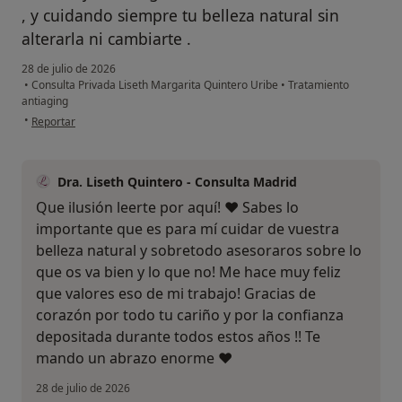
, y cuidando siempre tu belleza natural sin
alterarla ni cambiarte .
28 de julio de 2026
•
Consulta Privada Liseth Margarita Quintero Uribe
•
Tratamiento
antiaging
en opinión del usuario Maria Alario
•
Reportar
Dra. Liseth Quintero - Consulta Madrid
Que ilusión leerte por aquí! ❤️ Sabes lo
importante que es para mí cuidar de vuestra
belleza natural y sobretodo asesoraros sobre lo
que os va bien y lo que no! Me hace muy feliz
que valores eso de mi trabajo! Gracias de
corazón por todo tu cariño y por la confianza
depositada durante todos estos años !! Te
mando un abrazo enorme ❤️
28 de julio de 2026