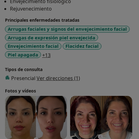
Envejecimiento fisiológico
Rejuvenecimiento
Principales enfermedades tratadas
Arrugas faciales y signos del envejecimiento facial
Arrugas de expresión piel envejecida
Envejecimiento facial
Flacidez facial
a11y_sr_more_diseases
Piel apagada
+13
Tipos de consulta
Presencial
Ver direcciones (1)
Fotos y vídeos