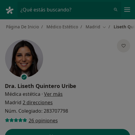
Men
¿Qué estás buscando?
Página De Inicio
Médico Estético
Madrid
Liseth Qui
Cambiar de ciu
Dra.
Liseth Quintero Uribe
sobre las especializaciones
Médica estética
·
Ver más
Madrid
2 direcciones
Núm. Colegiado: 283707798
26 opiniones