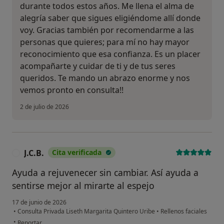
durante todos estos años. Me llena el alma de
alegría saber que sigues eligiéndome allí donde
voy. Gracias también por recomendarme a las
personas que quieres; para mí no hay mayor
reconocimiento que esa confianza. Es un placer
acompañarte y cuidar de ti y de tus seres
queridos. Te mando un abrazo enorme y nos
vemos pronto en consulta!!
2 de julio de 2026
J.C.B.
Cita verificada
J
Ayuda a rejuvenecer sin cambiar. Así ayuda a
sentirse mejor al mirarte al espejo
17 de junio de 2026
•
Consulta Privada Liseth Margarita Quintero Uribe
•
Rellenos faciales
en opinión del usuario J.C.B.
•
Reportar