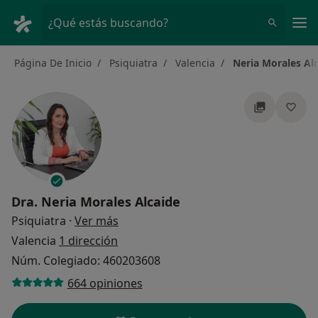
Men
¿Qué estás buscando?
Página De Inicio
Psiquiatra
Valencia
Neria Morales Al
Dra.
Neria Morales Alcaide
sobre las especializaciones
Psiquiatra
·
Ver más
Valencia
1 dirección
Núm. Colegiado: 460203608
664 opiniones