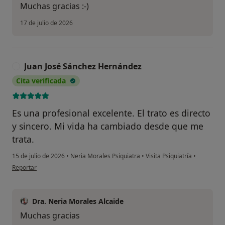
Muchas gracias :-)
17 de julio de 2026
Juan José Sánchez Hernández
J
Cita verificada
Es una profesional excelente. El trato es directo
y sincero. Mi vida ha cambiado desde que me
trata.
15 de julio de 2026
•
Neria Morales Psiquiatra
•
Visita Psiquiatría
•
en opinión del usuario Juan José Sánchez Hernández
Reportar
Dra. Neria Morales Alcaide
Muchas gracias