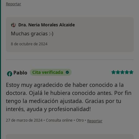
en opinión del usuario Victoria
Reportar
Dra. Neria Morales Alcaide
Muchas gracias :-)
8 de octubre de 2024
Pablo
Cita verificada
P
Estoy muy agradecido de haber conocido a la
doctora. Ojalá le hubiera conocido antes. Por fin
tengo la medicación ajustada. Gracias por tu
interés, ayuda y profesionalidad!
en opinión del usuario Pablo
27 de marzo de 2024
•
Consulta online
•
Otro
•
Reportar