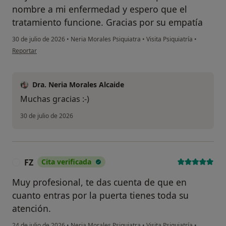
nombre a mi enfermedad y espero que el
tratamiento funcione. Gracias por su empatía
30 de julio de 2026
•
Neria Morales Psiquiatra
•
Visita Psiquiatría
•
en opinión del usuario MJ
Reportar
Dra. Neria Morales Alcaide
Muchas gracias :-)
30 de julio de 2026
FZ
Cita verificada
F
Muy profesional, te das cuenta de que en
cuanto entras por la puerta tienes toda su
atención.
24 de julio de 2026
•
Neria Morales Psiquiatra
•
Visita Psiquiatría
•