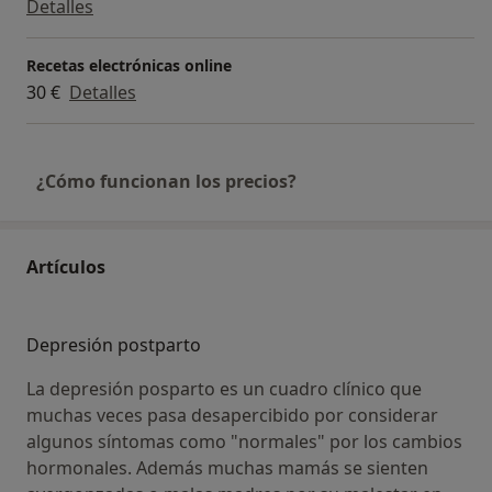
Detalles
Socia fundadora de la Sociedad Española de
Suicidología.
Recetas electrónicas online
Miembro de la Sociedad de Psiquiatría de la
30 €
Detalles
Comunidad Valenciana.
Miembro de la Sociedad Española de Patología Dual.
Miembro de la Asociación TDAH +16 Valencia.
¿Cómo funcionan los precios?
Miembro del grupo de trabajo de Trastorno Mental
Grave de la Conselleria de Sanitat. Año 2015.
Miembro de la Asociación Valenciana de Trastorno
Bipolar.
Artículos
Colaboración con Confederación Salud Mental
España (Federación de asociaciones de familiares y
personas con enfermedades mentales).
Depresión postparto
Colaboradora Docente de la Unidad Docente
La depresión posparto es un cuadro clínico que
Multiprofesional de Atención Familiar y Comunitaria
muchas veces pasa desapercibido por considerar
de Valencia.
algunos síntomas como "normales" por los cambios
hormonales. Además muchas mamás se sienten
Donde trabajo como psiquiatra en Valencia: