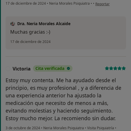
en opinión del usuario
17 de diciembre de 2024
•
Neria Morales Psiquiatra
•
•
Reportar
Dra. Neria Morales Alcaide
Muchas gracias :-)
17 de diciembre de 2024
Victoria
Cita verificada
V
Estoy muy contenta. Me ha ayudado desde el
principio, es muy profesional , y a diferencia de
una experiencia anterior ha ajustado la
medicación que necesito de menos a más,
evitando molestias y haciendo seguimiento.
Estoy mucho mejor. La recomiendo sin dudar.
3 de octubre de 2024
•
Neria Morales Psiquiatra
•
Visita Psiquiatría
•