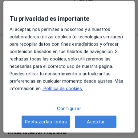
Carlos Font
Ánimo y Ansiedad. Instituto de Altos Estudios
que te explica las cosas con mucha
medicación qu
Universitarios. Universidad de León.
claridad.
a más, evitand
Tu privacidad es importante
. Curso de Especialista en Psiquiatría Legal y Forense.
Mostrar más detalles
sobre la experiencia
Universidad Nacional de Educación a Distancia (UNED).
Al aceptar, nos permites a nosotros y a nuestros
. Curso de Especialización Universitaria en Trastorno
colaboradores utilizar cookies (o tecnologías similares)
Bipolar. Universidad de Barcelona.
Servicios y precios
para recopilar datos con fines estadísiticos y ofrecer
. Curso de Experto Universitario en Patología Dual.
contenidos basados en tus hábitos de navegación. Si
Universidad CEU – Cardenal Herrera de Castellón.
Consulta online (Primera visita)
rechazas todas las cookies, solo utilizaremos las
Reservar cita
. Curso de actualización en Salud Mental Infantil y del
130 €
Detalles
necesarias para el correcto uso de nuestra página.
Adolescente. Universidad Miguel Hernández de Elche.
Puedes retirar tu consentimiento o actualizar tus
. Máster en Psicofarmacología (Universidad de
preferencias en cualquier momento desde ajustes. Más
Consulta online (visitas sucesivas)
Valencia).
Reservar cita
información en
Política de cookies.
90 €
Detalles
. Curso de Especialista en Salud Mental Perinatal
(Universidad Autónoma de Barcelona).
Visita Psiquiatría
Configurar
Otros datos de interés sobre mí como psiquiatra en
Detalles
Rechazarlas todas
Aceptar
Valencia:
Miembro de la Sociedad Marcé Española de Salud
Visitas sucesivas Psiquiatría
Mental Perinatal.