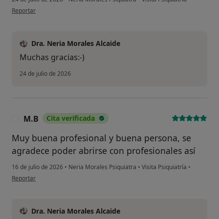
en opinión del usuario FZ
Reportar
Dra. Neria Morales Alcaide
Muchas gracias:-)
24 de julio de 2026
M.B
Cita verificada
M
Muy buena profesional y buena persona, se
agradece poder abrirse con profesionales así
16 de julio de 2026
•
Neria Morales Psiquiatra
•
Visita Psiquiatría
•
en opinión del usuario M.B
Reportar
Dra. Neria Morales Alcaide