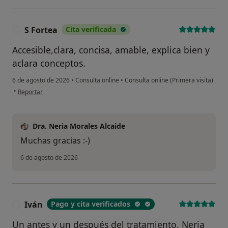
S Fortea
Cita verificada
S
Accesible,clara, concisa, amable, explica bien y
aclara conceptos.
6 de agosto de 2026
•
Consulta online
•
Consulta online (Primera visita)
en opinión del usuario S Fortea
•
Reportar
Dra. Neria Morales Alcaide
Muchas gracias :-)
6 de agosto de 2026
Iván
Pago y cita verificados
I
Un antes y un después del tratamiento. Neria