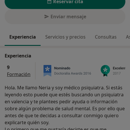
Reservar cita
Enviar mensaje
Experiencia
Servicios y precios
Consultas
A
Experiencia
9
Formación
Hola. Me llamo Neria y soy médico psiquiatra. Si estás
leyendo esto puede que estés buscando un psiquiatra
en valencia y te plantees pedir ayuda o información
sobre algún problema de salud mental. Es por ello que
antes de que te decidas a consultar conmigo quiero
explicarte quién soy.
Lo primero que me gustaría decirte es que me