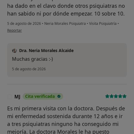
ha dado en el clavo donde otros psiquiatras no
han sabido ni por dónde empezar. 10 sobre 10.
5 de agosto de 2026
•
Neria Morales Psiquiatra
•
Visita Psiquiatría
•
en opinión del usuario Iván
Reportar
Dra. Neria Morales Alcaide
Muchas gracias :-)
5 de agosto de 2026
MJ
Cita verificada
M
Es mi primera visita con la doctora. Después de
mi enfermedad sostenida durante 12 años e ir
a tres psiquiatras ninguno ha conseguido mi
mejoría. La doctora Morales le ha puesto