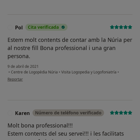
Pol
Cita verificada
P
Estem molt contents de contar amb la Núria per
al nostre fill Bona professional i una gran
persona.
9 de abril de 2021
•
Centre de Logopèdia Núria
•
Visita Logopedia y Logofoniatría
•
en opinión del usuario Pol
Reportar
Karen
Número de teléfono verificado
K
¿Alguna vez has usado una app
Molt bona professional!!!
o chatbot de IA para hablar
sobre un tema emocional o
Estem contents del seu servei!!! i les facilitats
psicológico?