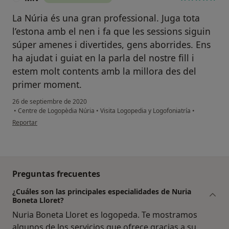
La Núria és una gran professional. Juga tota
l’estona amb el nen i fa que les sessions siguin
súper amenes i divertides, gens aborrides. Ens
ha ajudat i guiat en la parla del nostre fill i
estem molt contents amb la millora des del
primer moment.
26 de septiembre de 2020
•
Centre de Logopèdia Núria
•
Visita Logopedia y Logofoniatría
•
en opinión del usuario M.V
Reportar
Preguntas frecuentes
¿Cuáles son las principales especialidades de Nuria
Boneta Lloret?
Nuria Boneta Lloret es logopeda. Te mostramos
algunos de los servicios que ofrece gracias a su