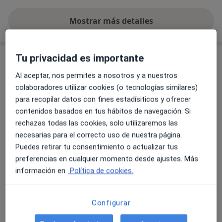
Mostrar más detalles
sobre la experiencia
Tu privacidad es importante
Servicios y precios
Al aceptar, nos permites a nosotros y a nuestros
Visita Logopedia y Logofoniatría
colaboradores utilizar cookies (o tecnologías similares)
Detalles
para recopilar datos con fines estadísiticos y ofrecer
contenidos basados en tus hábitos de navegación. Si
Diagnóstico de la disfagia orofaríngea
rechazas todas las cookies, solo utilizaremos las
Desde 30 €
Detalles
necesarias para el correcto uso de nuestra página.
Puedes retirar tu consentimiento o actualizar tus
Equinoterapia
preferencias en cualquier momento desde ajustes. Más
Detalles
información en
Política de cookies.
Musicoterapia
Configurar
Detalles