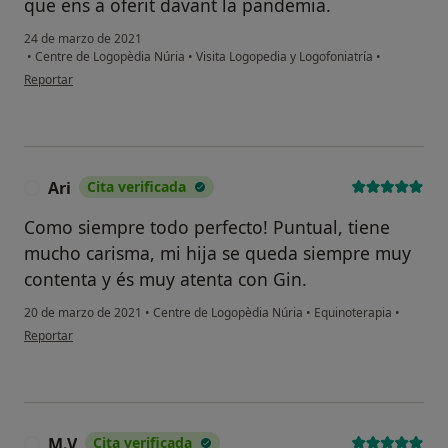
que ens a oferit davant la pandemia.
Sí, varias veces
24 de marzo de 2021
•
Centre de Logopèdia Núria
•
Visita Logopedia y Logofoniatría
•
en opinión del usuario Karen
Sí, una vez
Reportar
No, pero lo consideraría
No, y no confío en ello
Ari
Cita verificada
A
Continuar
Como siempre todo perfecto! Puntual, tiene
mucho carisma, mi hija se queda siempre muy
contenta y és muy atenta con Gin.
20 de marzo de 2021
•
Centre de Logopèdia Núria
•
Equinoterapia
•
en opinión del usuario Ari
Reportar
M.V
Cita verificada
M