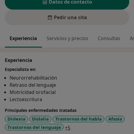
Datos de contacto
Pedir una cita
Experiencia
Servicios y precios
Consultas
A
Experiencia
Especialista en:
Neurorrehabilitación
Retraso del lenguaje
Motricidad orofacial
Lectoescritura
Principales enfermedades tratadas
Dislexia
Dislalia
Trastornos del habla
Afasia
a11y_sr_more_diseases
Trastornos del lenguaje
+5