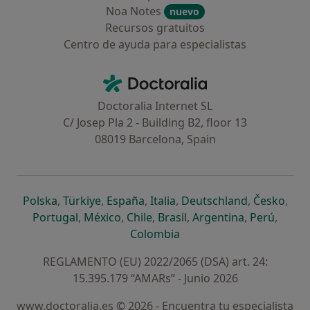
Noa Notes
nuevo
Recursos gratuitos
Centro de ayuda para especialistas
Contacto
Doctoralia - Página de inicio
Doctoralia Internet SL
C/ Josep Pla 2 - Building B2, floor 13
08019 Barcelona, Spain
se abre en una nueva pestaña
se abre en una nueva pestaña
se abre en una nueva pestaña
se abre en una nueva pes
se abre en 
se a
Polska
,
Türkiye
,
España
,
Italia
,
Deutschland
,
Česko
,
se abre en una nueva pestaña
se abre en una nueva pestaña
se abre en una nueva pestaña
se abre en una nueva p
se abre en 
se abr
Portugal
,
México
,
Chile
,
Brasil
,
Argentina
,
Perú
,
se abre en una nueva pe
Colombia
REGLAMENTO (EU) 2022/2065 (DSA) art. 24:
15.395.179 “AMARs” - Junio 2026
www.doctoralia.es © 2026 - Encuentra tu especialista