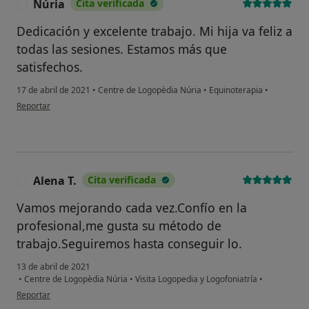
Núria
Cita verificada
N
Dedicación y excelente trabajo. Mi hija va feliz a
todas las sesiones. Estamos más que
satisfechos.
17 de abril de 2021
•
Centre de Logopèdia Núria
•
Equinoterapia
•
en opinión del usuario Núria
Reportar
Alena T.
Cita verificada
A
Vamos mejorando cada vez.Confío en la
profesional,me gusta su método de
trabajo.Seguiremos hasta conseguir lo.
13 de abril de 2021
•
Centre de Logopèdia Núria
•
Visita Logopedia y Logofoniatría
•
en opinión del usuario Alena T.
Reportar