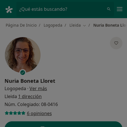
Men
¿Qué estás buscando?
Página De Inicio
Logopeda
Lleida
Nuria Boneta Llo
Cambiar de ciudad
Nuria Boneta Lloret
sobre las especializaciones
Logopeda
·
Ver más
Lleida
1 dirección
Núm. Colegiado: 08-0416
6 opiniones