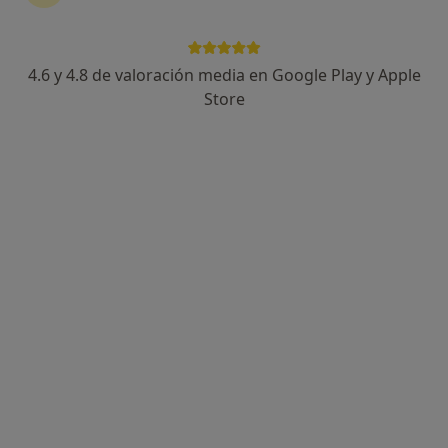
porque no pensaba…
4.6 y 4.8 de valoración media en Google Play y Apple
RESPUESTA DEL PROFESIONAL:
Store
Lo primero es entender que, cuando
se rompe la confianza, muchas veces
el dolor no viene solo por “lo que
pasó”, sino por cómo la otra persona
interpreta lo ocurrido:
“¿Por qué no…
Tengo 17 años y empecé a ver pornografia desde los 12, pase
mucho tiempo aislado consumiendo este ti