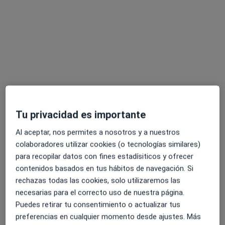
Tengo 17 años y empecé a ver
pornografia desde los 12, pase mucho
tiempo aislado consumiendo este tipo
de contenido porque en mi entorno
amigos, o familiares de mi misma edad
me lo normalizaron, hace más de un
año me di cuenta que realmente era un
problema y estaba afectando mi vida
en todos…
Tu privacidad es importante
RESPUESTA DEL PROFESIONAL:
Al aceptar, nos permites a nosotros y a nuestros
colaboradores utilizar cookies (o tecnologías similares)
Lo primero que quiero decirte es que
para recopilar datos con fines estadísiticos y ofrecer
el hecho de que hayas podido
contenidos basados en tus hábitos de navegación. Si
identificar el problema, hablarlo y
rechazas todas las cookies, solo utilizaremos las
pedir ayuda ya indica mucha
necesarias para el correcto uso de nuestra página.
conciencia y esfuerzo por tu parte.
Puedes retirar tu consentimiento o actualizar tus
Muchas personas permanecen…
preferencias en cualquier momento desde ajustes. Más