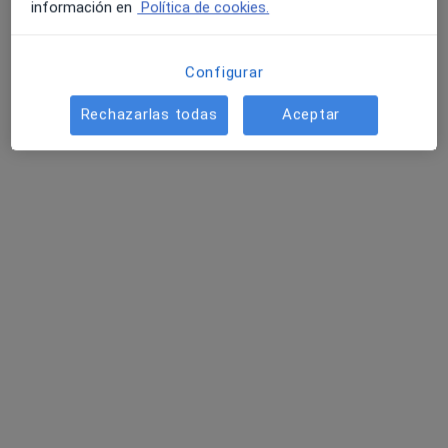
información en
Política de cookies.
Hola, antes que nada gracias a los especialistas por responder
Configurar
a los pacientes a través de aquí, ayu
Rechazarlas todas
Aceptar
Hola, antes que nada gracias a los
especialistas por responder a los
pacientes a través de aquí, ayudáis
mucho.
Hace cosa de 2 años he comenzado a
tener de manera progresiva TOC y
pensamientos intrusivos, todo este
tiempo por verguenza no lo he contado
hasta ahora.
Me han…
RESPUESTA DEL PROFESIONAL: