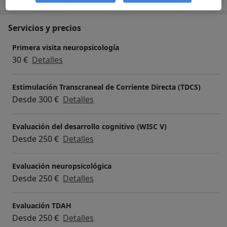
Servicios y precios
Primera visita neuropsicología
30 €
Detalles
Estimulación Transcraneal de Corriente Directa (TDCS)
Desde 300 €
Detalles
Evaluación del desarrollo cognitivo (WISC V)
Desde 250 €
Detalles
Evaluación neuropsicológica
Desde 250 €
Detalles
Evaluación TDAH
Desde 250 €
Detalles