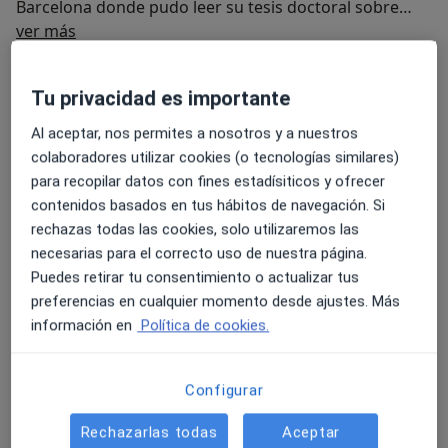
Barcelona donde pudo leer su tesis doctoral sobre
Sobre mí
Parkinson y cognición en 2017.
ver más
Especialista en:
Actualmente está involucrado en múltiples proyectos
Neuropsicología
Tu privacidad es importante
en el terreno neurorrehabilitador, siendo el principal
Neuropsicología infantil
de ellos la optimización de tratamientos
Al aceptar, nos permites a nosotros y a nuestros
Estimulación cognitiva
multidisciplinares, accesibles, innovadores y rigurosos
colaboradores utilizar cookies (o tecnologías similares)
en pacientes con una afectación a nivel neurológico.
Principales enfermedades tratadas
para recopilar datos con fines estadísiticos y ofrecer
Su trabajo, junto al equipo que dirige, se centra en la
contenidos basados en tus hábitos de navegación. Si
Ictus isquémico (ACV)
Enfermedad de Parkinson
evaluación, diseño de tratamientos e intervención
rechazas todas las cookies, solo utilizaremos las
Traumatismo craneoencefálico (TCE)
neurorrehabilitadora en población infantil y adulta.
necesarias para el correcto uso de nuestra página.
a11y_sr_more_dise
Derrame cerebral
Demencia
+10
Puedes retirar tu consentimiento o actualizar tus
preferencias en cualquier momento desde ajustes. Más
Pacientes que atiendo
información en
Política de cookies.
Adultos
Niños
Configurar
Mostrar más detalles
Rechazarlas todas
Aceptar
sobre la experiencia