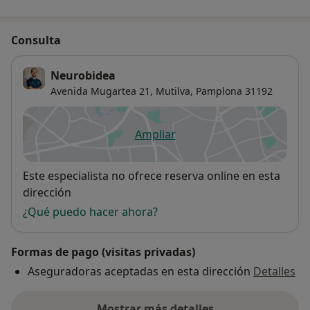
Consulta
Neurobidea
Avenida Mugartea 21,
Mutilva,
Pamplona
31192
Ampliar
se abre en una nueva pestañ
Disponibilidad
Este especialista no ofrece reserva online en esta
dirección
¿Qué puedo hacer ahora?
Formas de pago (visitas privadas)
Aseguradoras aceptadas en esta dirección
Detalles
Mostrar más detalles