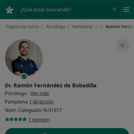
Men
¿Qué estás buscando?
Página De Inicio
Psicólogo
Pamplona
Ramón Fernán
Cambiar de ciudad
Dr.
Ramón Fernández de Bobadilla
sobre las especializaciones
Psicólogo
·
Ver más
Pamplona
1 dirección
Núm. Colegiado: N-01617
1 opinión