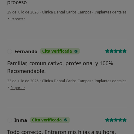
proceso
29 de julio de 2026
•
Clínica Dental Carlos Campos
•
Implantes dentales
en opinión del usuario J.M.
•
Reportar
Fernando
Cita verificada
F
Familiar, comunicativo, profesional y 100%
Recomendable.
23 de julio de 2026
•
Clínica Dental Carlos Campos
•
Implantes dentales
en opinión del usuario Fernando
•
Reportar
Inma
Cita verificada
I
Todo correcto. Entraron mis hijas a su hora.