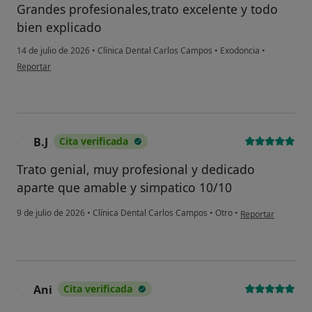
Grandes profesionales,trato excelente y todo
bien explicado
Sí, una vez
14 de julio de 2026
•
Clínica Dental Carlos Campos
•
Exodoncia
•
No, pero lo consideraría
en opinión del usuario Jose Ángel
Reportar
No, y no confío en ello
Continuar
B.J
Cita verificada
B
Trato genial, muy profesional y dedicado
aparte que amable y simpatico 10/10
en opinión del usua
9 de julio de 2026
•
Clínica Dental Carlos Campos
•
Otro
•
Reportar
Ani
Cita verificada
A