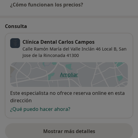
¿Cómo funcionan los precios?
Consulta
Clínica Dental Carlos Campos
Calle Ramón María del Valle Inclán 46 Local B,
San
Jose de la Rinconada
41300
Ampliar
se abre en una nueva pestañ
Disponibilidad
Este especialista no ofrece reserva online en esta
dirección
¿Qué puedo hacer ahora?
Mostrar más detalles
sobre la dirección