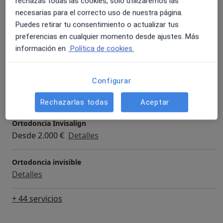
rechazas todas las cookies, solo utilizaremos las
Primera visita Odontología
necesarias para el correcto uso de nuestra página.
07/2014 – 11/2014: Clínica Dental CEOX
Servicio gratuito
Detalles
Puedes retirar tu consentimiento o actualizar tus
Cargo: Odontólogo General
preferencias en cualquier momento desde ajustes. Más
Prótesis sobre implantes dentales
información en
Política de cookies.
Detalles
Configurar
Ortodoncia infantil
Detalles
Rechazarlas todas
Aceptar
Ortodoncia Invisalign
Desde 2.000 €
Detalles
Ortodoncia invisible
Detalles
+ 44 servicios