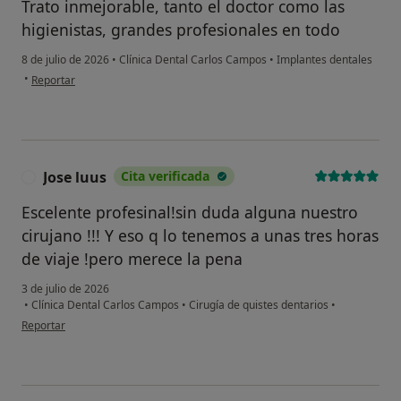
Trato inmejorable, tanto el doctor como las
higienistas, grandes profesionales en todo
8 de julio de 2026
•
Clínica Dental Carlos Campos
•
Implantes dentales
en opinión del usuario Ani
•
Reportar
Jose luus
Cita verificada
J
Escelente profesinal!sin duda alguna nuestro
cirujano !!! Y eso q lo tenemos a unas tres horas
de viaje !pero merece la pena
3 de julio de 2026
•
Clínica Dental Carlos Campos
•
Cirugía de quistes dentarios
•
en opinión del usuario Jose luus
Reportar