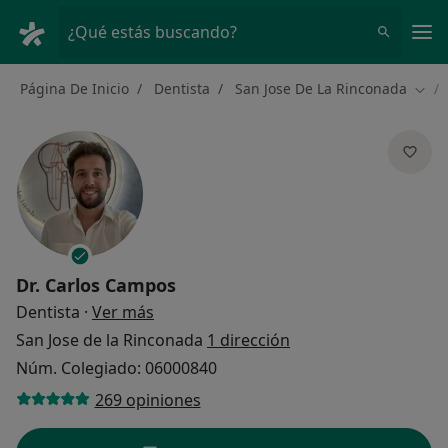
Men
¿Qué estás buscando?
Página De Inicio
Dentista
San Jose De La Rinconada
Camb
Dr.
Carlos Campos
sobre las especializaciones
Dentista
·
Ver más
San Jose de la Rinconada
1 dirección
Núm. Colegiado: 06000840
269 opiniones