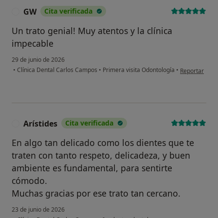
GW
Cita verificada
G
Un trato genial! Muy atentos y la clínica
impecable
29 de junio de 2026
en opinión de
•
Clínica Dental Carlos Campos
•
Primera visita Odontología
•
Reportar
Arístides
Cita verificada
A
En algo tan delicado como los dientes que te
traten con tanto respeto, delicadeza, y buen
ambiente es fundamental, para sentirte
cómodo.
Muchas gracias por ese trato tan cercano.
23 de junio de 2026
en opinión del usuari