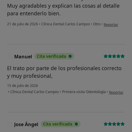
Muy agradables y explican las cosas al detalle
para entenderlo bien.
en opinión del u
21 de julio de 2026
•
Clínica Dental Carlos Campos
•
Otro
•
Reportar
Manuel
Cita verificada
M
El trato por parte de los profesionales correcto
y muy profesional,
15 de julio de 2026
en opinión de
•
Clínica Dental Carlos Campos
•
Primera visita Odontología
•
Reportar
¿Alguna vez has usado una app
o chatbot de IA para hablar
sobre un tema emocional o
psicológico?
Jose Ángel
Cita verificada
J
Sí, varias veces