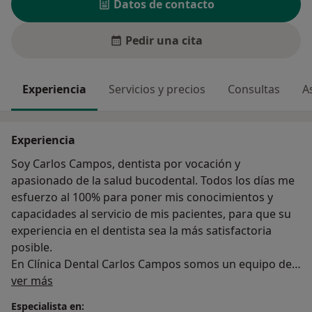
Datos de contacto
Pedir una cita
Experiencia
Servicios y precios
Consultas
A
Experiencia
Soy Carlos Campos, dentista por vocación y
apasionado de la salud bucodental. Todos los días me
esfuerzo al 100% para poner mis conocimientos y
capacidades al servicio de mis pacientes, para que su
experiencia en el dentista sea la más satisfactoria
posible.
En Clínica Dental Carlos Campos somos un equipo de
Sobre mí
especialistas en el sector dental, equipados con la
ver más
última tecnología para garantizar los mejores
Especialista en: