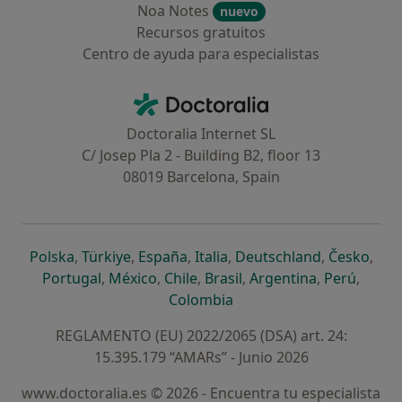
Noa Notes
nuevo
Recursos gratuitos
Centro de ayuda para especialistas
Contacto
Doctoralia - Página de inicio
Doctoralia Internet SL
C/ Josep Pla 2 - Building B2, floor 13
08019 Barcelona, Spain
se abre en una nueva pestaña
se abre en una nueva pestaña
se abre en una nueva pestaña
se abre en una nueva pes
se abre en 
se a
Polska
,
Türkiye
,
España
,
Italia
,
Deutschland
,
Česko
,
se abre en una nueva pestaña
se abre en una nueva pestaña
se abre en una nueva pestaña
se abre en una nueva p
se abre en 
se abr
Portugal
,
México
,
Chile
,
Brasil
,
Argentina
,
Perú
,
se abre en una nueva pe
Colombia
REGLAMENTO (EU) 2022/2065 (DSA) art. 24:
15.395.179 “AMARs” - Junio 2026
www.doctoralia.es © 2026 - Encuentra tu especialista